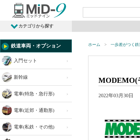
カテゴリから探す
発売予定商品
鉄道車両・オプション
ホーム
一歩差がつく鉄
鉄道車両・オプション
入門セット
新幹線
MODEMO
電車(特急・急行形)
2022年03月30日
電車(近郊・通勤形)
電車(私鉄・その他)