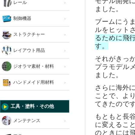
モデル開発
レール
ました。
制御機器
ブームにう
ルをヒット
ストラクチャー
るために飛
す。
レイアウト用品
それがきっ
プラモデル
ジオラマ素材・材料
ました。
ハンドメイド用材料
さらに海外
ことで、よ
てきたので
工具・塗料・その他
もともと長
メンテナンス
に変えること
のときには