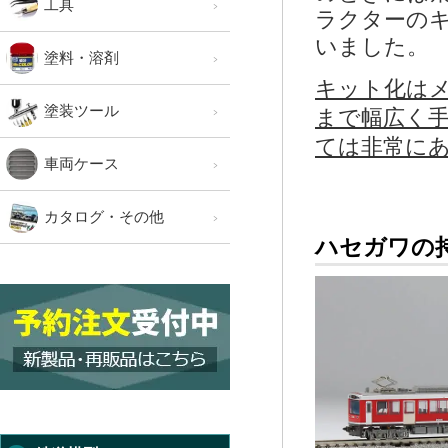
工具
ラクターの
いました。
塗料・溶剤
キット化は
塗装ツール
まで幅広く
ては非常に
車両ケース
カタログ・その他
ハセガワの