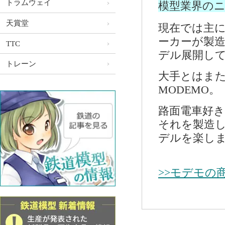
トラムウェイ
模型業界の
天賞堂
現在では主
ーカーが製
TTC
デル展開し
トレーン
大手とはま
MODEMO。
路面電車好
それを製造
デルを楽し
>>モデモの