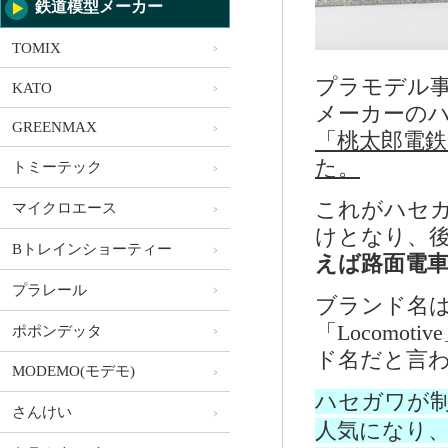
鉄道模型メーカー
TOMIX
プラモデル
KATO
メーカーの
GREENMAX
「桃太郎電
た。
トミーテック
これがハセ
マイクロエース
けとなり、
Bトレインショーティー
えば路面電
プラレール
ブランド名
「Locomo
ポポンデッタ
ド名だと言
MODEMO(モデモ)
ハセガワが
さんけい
人気になり