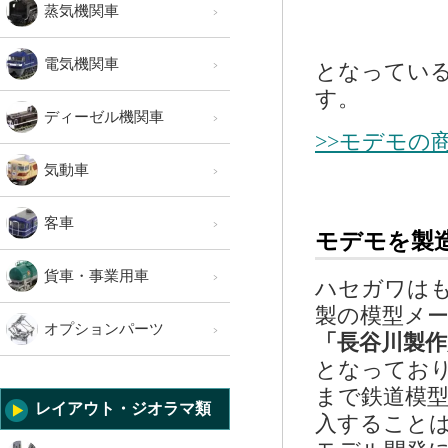
蒸気機関車
電気機関車
となってい
す。
ディーゼル機関車
>>モデモの
気動車
客車
モデモを製
貨車・事業用車
ハセガワは
製の模型メ
オプションパーツ
「長谷川製作
となっており
まで鉄道模
レイアウト・ジオラマ類
入すること