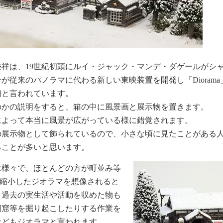
発祥は、19世紀初頭にルイ・ジャック・マンデ・ダゲールがシ
が従来のパノラマに代わる新しい東映装置を開発し「Diorama
初と言われています。
のかの説明をすると、箱の中に風景画と展示物を置きます。
によって本当に風景が広がっている様に錯覚されます。
の展示物として飾られているので、小さな頃に見たことがある
ることが多いと思います。
は様々で、ほとんどの方が町並み等
0等に縮小したジオラマを想像されると
、過去の実生活や活動を収めた物も
洞窟等を掘り起こしたりする作業を
などもジオラマと言われます。