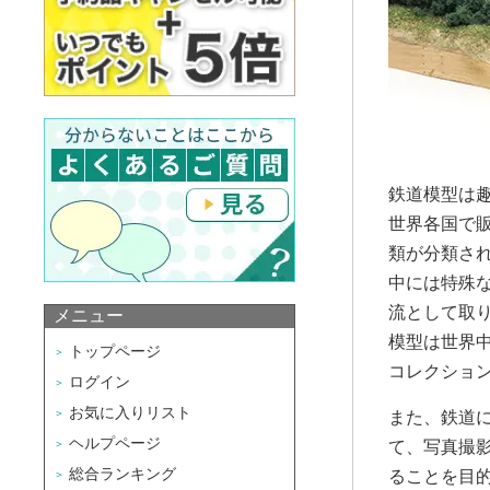
鉄道模型は
世界各国で
類が分類さ
中には特殊
流として取
メニュー
模型は世界
トップページ
コレクショ
ログイン
お気に入りリスト
また、鉄道
ヘルプページ
て、写真撮
総合ランキング
ることを目