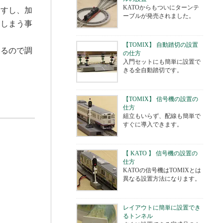
KATOからもついにターンテ
ますし、加
ーブルが発売されました。
てしまう事
【TOMIX】 自動踏切の設置
いるので調
の仕方
入門セットにも簡単に設置で
きる全自動踏切です。
【TOMIX】 信号機の設置の
仕方
組立もいらず、配線も簡単で
すぐに導入できます。
【 KATO 】 信号機の設置の
仕方
KATOの信号機はTOMIXとは
異なる設置方法になります。
レイアウトに簡単に設置でき
るトンネル