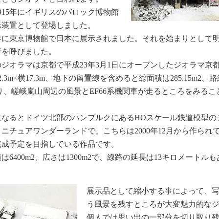
915年にイギリスのバロック博物館
示装置として登場しました。
2年に東京博物館で日本に展示されました。それを始まりとして
行を呼びました。
ジオラマは京都で平成23年3月1日にオープンしたジオラマ京都J
.3m×横17.3m、地下の留置線を含めると総面積は285.15m2、
あり、嵯峨嵐山周辺の風景とEF66系機関車が走るところをみるこ
になるとドイツ北部のハンブルクにあるHOスケール鉄道模型の
ニチュアワンダーランドで、こちらは2000年12月から作られてお
完成予定を目指している作品です。
は6400m2、広さは1300m2で、線路の延長は13キロメートル
展示品として縮小する事によって、
う風景を残すところが大変魅力的な
個人では思い出の一部分を切り取り