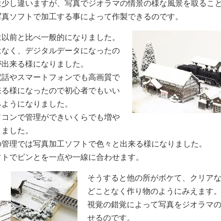
は少し違いますが、写真でジオラマの情景の様な風景を取るこ
写真ソフトで加工する事によって作製できるのです。
は以前と比べ一般的になりました。
はなく、デジタルデータになったの
が出来る様になりました。
電話やスマートフォンでも高画質で
来る様になったので初心者でもいい
るようになりました。
ソコンで管理ができいくらでも増や
りました。
の管理では写真加工ソフトで色々と出来る様になりました。
フトでピンとを一点や一線に合わせます。
そうすると他の所がボケて、クリア
どことなく作り物のようにみえます
視覚の錯覚によって写真をジオラマ
せるのです。