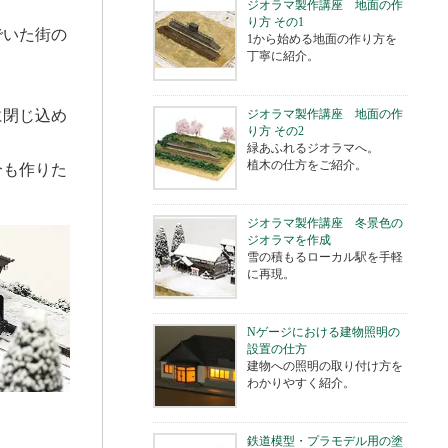
ジオラマ製作講座 地面の作
り方 その1
でいた街の
1から始める地面の作り方を
丁寧に紹介。
に閉じ込め
ジオラマ製作講座 地面の作
り方 その2
緑あふれるジオラマへ。
植木の仕方をご紹介。
分も作りた
ジオラマ製作講座 冬景色の
ジオラマを作成
雪の積もるローカル駅を手軽
に再現。
Nゲージにおける建物照明の
設置の仕方
建物への照明の取り付け方を
わかりやすく紹介。
鉄道模型・プラモデル用の塗