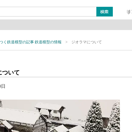
ン
レイアウト・ジオラマ類
工具・塗料・その他
つく鉄道模型の記事 鉄道模型の情報
ジオラマについて
について
0日