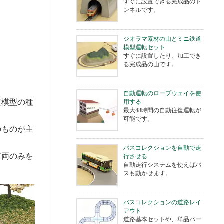
すぐに設置できる完成品のト
ンネルです。
ジオラマ素材の山とミニ鉄道
模型運転セット
すぐに設置したり、加工でき
る完成品の山です。
自動運転のロープウェイを使
道模型の種
用する
最大48時間の自動往復運転が
可能です。
のものが主
バスコレクションを自動で走
車両のみを
行させる
自動走行システムを使えばバ
スも動かせます。
バスコレクションの道路レイ
アウト
道路基本セットや、単品パー