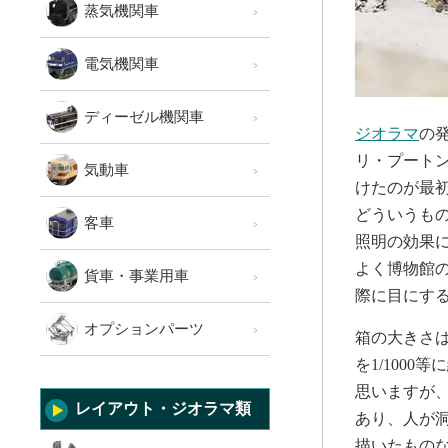
蒸気機関車
電気機関車
ディーゼル機関車
ジオラマ
の
リ・プートン
気動車
けたのが最
どういうも
客車
照明の効果
よく博物館
貨車・事業用車
際に目にす
オプションパーツ
箱の大きさ
を1/100
思いますが
レイアウト・ジオラマ類
あり、人が
描いたもの