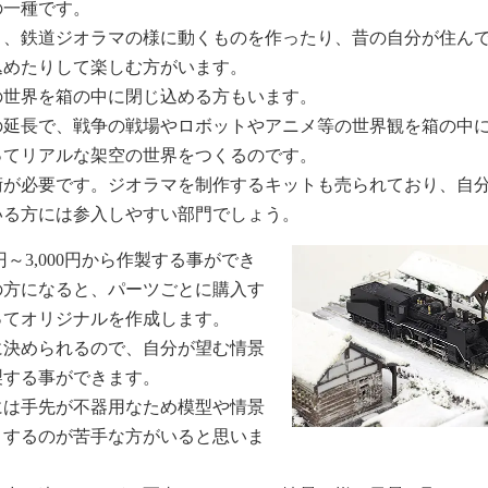
の一種です。
く、鉄道ジオラマの様に動くものを作ったり、昔の自分が住ん
込めたりして楽しむ方がいます。
の世界を箱の中に閉じ込める方もいます。
の延長で、戦争の戦場やロボットやアニメ等の世界観を箱の中
ってリアルな架空の世界をつくるのです。
術が必要です。ジオラマを制作するキットも売られており、自
いる方には参入しやすい部門でしょう。
0円～3,000円から作製する事ができ
の方になると、パーツごとに購入す
ってオリジナルを作成します。
に決められるので、自分が望む情景
製する事ができます。
には手先が不器用なため模型や情景
りするのが苦手な方がいると思いま