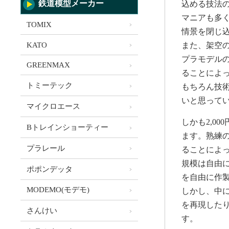
鉄道模型メーカー
込める技法
マニアも多
TOMIX
情景を閉じ
KATO
また、架空
プラモデル
GREENMAX
ることによ
トミーテック
もちろん技
いと思って
マイクロエース
しかも2,00
Bトレインショーティー
ます。熟練
プラレール
ることによ
規模は自由
ポポンデッタ
を自由に作
MODEMO(モデモ)
しかし、中
を再現した
さんけい
す。