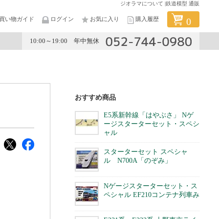
ジオラマについて |鉄道模型 通販
買い物ガイド
ログイン
お気に入り
購入履歴
0
10:00～19:00 年中無休
メーカー
おすすめ商品
E5系新幹線「はやぶさ」 Nゲ
ージスターターセット・スペシ
ャル
スターターセット スペシャ
ル N700A「のぞみ」
Nゲージスターターセット・ス
ペシャル EF210コンテナ列車み