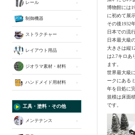
レール
博物館には1
に初めて展
制御機器
その後193
日本での流
ストラクチャー
日本最大級の
大きさは縦12
レイアウト用品
は2.7キロ
ます。
ジオラマ素材・材料
世界最大級
ークにあるミ
ハンドメイド用材料
年を目処に
規模は床面積
です。
工具・塗料・その他
メンテナンス