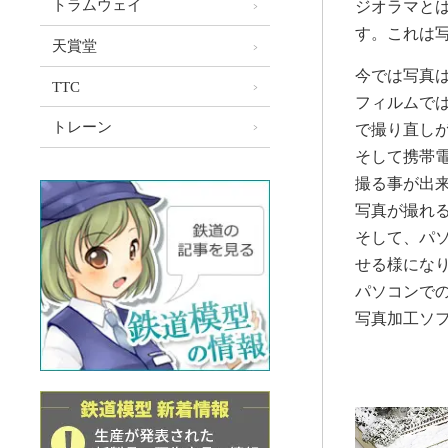
トラムウェイ
ジオラマと
す。これは
天賞堂
今では写真
TTC
フィルムで
トレーン
で撮り直し
そして携帯
撮る事が出
写真が撮れ
そして、パ
せる様にな
パソコンで
写真加工ソ