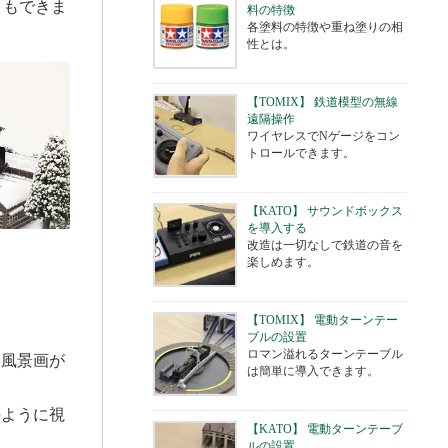
ともできま
料の特徴
各塗料の特徴や重ね塗りの相
性とは。
【TOMIX】 鉄道模型の無線
遠隔操作
ワイヤレスでNゲージをコン
トロールできます。
【KATO】 サウンドボックス
を導入する
改造は一切なしで鉄道の音を
楽しめます。
【TOMIX】 電動ターンテー
ブルの設置
ロマン溢れるターンテーブル
な風景画が
は簡単に導入できます。
。
のように視
【KATO】 電動ターンテーブ
ルの設置