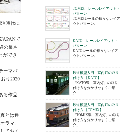
TOMIX レールレイアウト・
パターン
TOMIXレールの様々なレイア
明治時代に
ウトパターン。
APANで
KATO レールレイアウト・
パターン
路線の長さ
KATOレールの様々なレイア
とができ
ウトパターン。
テーマパ
鉄道模型入門 室内灯の取り
付け方 【KATO】
り2020
『KATO製 室内灯』の取り
付け方を分かりやすくご紹
介。
もある作品
鉄道模型入門 室内灯の取り
付け方 【TOMIX】
写真とは違
『TOMIX製 室内灯』の取り
付け方を分かりやすくご紹
ジオラマ。
介。
残しておく