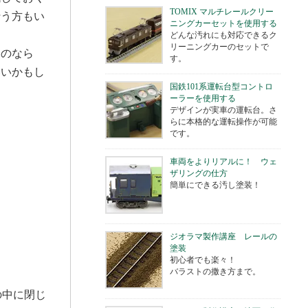
TOMIX マルチレールクリー
行う方もい
ニングカーセットを使用する
どんな汚れにも対応できるク
リーニングカーのセットで
るのなら
す。
いいかもし
国鉄101系運転台型コントロ
ーラーを使用する
デザインが実車の運転台。さ
らに本格的な運転操作が可能
です。
車両をよりリアルに！ ウェ
ザリングの仕方
簡単にできる汚し塗装！
ジオラマ製作講座 レールの
塗装
初心者でも楽々！
バラストの撒き方まで。
の中に閉じ