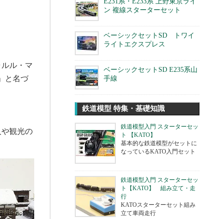
E231系・E233系 上野東京ライ
ン 複線スターターセット
ベーシックセットSD トワイ
ライトエクスプレス
ャルル・マ
ベーシックセットSD E235系山
」と名づ
手線
鉄道模型 特集・基礎知識
鉄道模型入門 スターターセッ
人や観光の
ト 【KATO】
基本的な鉄道模型がセットに
なっているKATO入門セット
鉄道模型入門 スターターセッ
ト【KATO】 組み立て・走
行
KATOスターターセット組み
立て車両走行