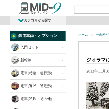
カテゴリから探す
発売予定商品
鉄道車両・オプショ
ホーム
一歩差が
鉄道車両・オプション
入門セット
ジオラマ
新幹線
2013年11月3
電車(特急・急行形)
電車(近郊・通勤形)
電車(私鉄・その他)