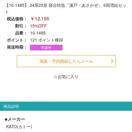
セール商品
【10-1485】 24系25形 寝台特急「瀬戸・あさかぜ」 6両増結セッ
ト
￥12,155
税込価格：
割引：
15%OFF
走行エリア別 鉄道模型車両リスト
品番：
10-1485
ポイント：
121
ポイント獲得
発送時期：
北海道・東北
関東
再販・予約開始したらメール
中部
関西
☆お気に入り
中国・四国
九州・沖縄
お役立ち情報
商品説明
鉄道模型の情報
商品レビュー
■メーカー
KATO(カトー)