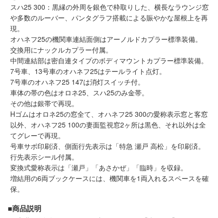
スハ25 300：黒縁の外周を銀色で枠取りした、横長なラウンジ窓
会員ランクについて
や多数のルーバー、パンタグラフ搭載による賑やかな屋根上を再
現。
会社概要
オハネフ25の機関車連結面側はアーノルドカプラー標準装備。
交換用にナックルカプラー付属。
中間連結部は密自連タイプのボディマウントカプラー標準装備。
レビューについて
7号車、13号車のオハネフ25はテールライト点灯。
7号車のオハネフ25 147は消灯スイッチ付。
© 2026 Mid Japan, Inc.
車体の帯の色はオロネ25、スハ25のみ金帯。
その他は銀帯で再現。
Hゴムはオロネ25の窓全て、オハネフ25 300の愛称表示窓と客窓
以外、オハネフ25 100の妻面監視窓2ヶ所は黒色、それ以外は全
てグレーで再現。
号車サボ印刷済、側面行先表示は「特急 瀬戸 高松」を印刷済。
行先表示シール付属。
変換式愛称表示は「瀬戸」「あさかぜ」「臨時」を収録。
増結用の6両ブックケースには、機関車を1両入れるスペースを確
保。
■商品説明