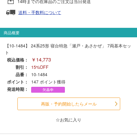
14時までの在庫品のご注文は当日発送
送料・手数料について
ポポンデッタ
MODEMO(モデモ)
商品概要
【10-1484】 24系25形 寝台特急「瀬戸・あさかぜ」 7両基本セッ
さんけい
ト
￥14,773
税込価格：
トラムウェイ
割引：
15%OFF
品番：
10-1484
ポイント：
天賞堂
147
ポイント獲得
発送時期：
TTC
再販・予約開始したらメール
☆お気に入り
セール品・キャンペーン