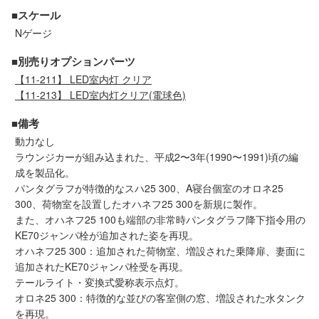
メルマガ登録
LINEお友達登録
■スケール
Nゲージ
■別売りオプションパーツ
Infomation
【11-211】 LED室内灯 クリア
【11-213】 LED室内灯クリア(電球色)
ご注文方法
■備考
ヘルプページ
動力なし
ラウンジカーが組み込まれた、平成2〜3年(1990〜1991)頃の編
成を製品化。
お問い合せ
パンタグラフが特徴的なスハ25 300、A寝台個室のオロネ25
300、荷物室を設置したオハネフ25 300を新規に製作。
ログイン/マイページ
また、オハネフ25 100も端部の非常時パンタグラフ降下指令用の
KE70ジャンパ栓が追加された姿を再現。
オハネフ25 300：追加された荷物室、増設された乗降扉、妻面に
お気に入りリスト
追加されたKE70ジャンパ栓受を再現。
テールライト・変換式愛称表示点灯。
新規会員登録
オロネ25 300：特徴的な並びの客室側の窓、増設された水タンク
を再現。