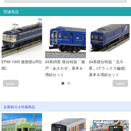
関連商品
EF65 1000 後期形(JR仕
24系25形 寝台特急「瀬
24系寝台特急「北斗
様)
戸・あさかぜ」基本＆
星」(デラックス編成)
増結セット
基本＆増結セット
prev
next
在庫処分＆特価商品