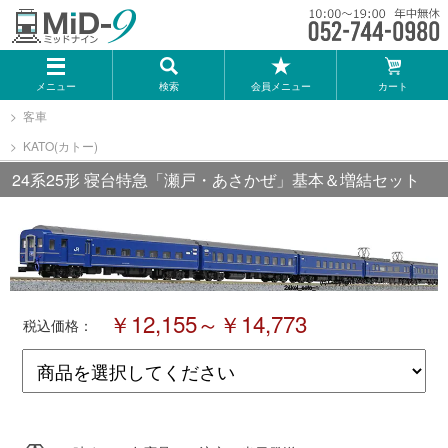
メーカー一覧
メニュー
検索
会員メニュー
カート
TOMIX
客車
KATO(カトー)
KATO
24系25形 寝台特急「瀬戸・あさかぜ」基本＆増結セット
GREENMAX
トミーテック
￥12,155～￥14,773
税込価格：
マイクロエース
Bトレインショーティー
タカラトミー（プラレール）