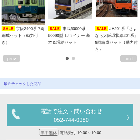
京阪2400系 7両
東武50000系
JR201系「さよ
SALE
SALE
SALE
編成セット（動力付
50090型 TJライナー 基
なら大阪環状線201系」
き）
本＆増結セット
8両編成セット（動力付
き）
prev
next
最近チェックした商品
電話で注文・問い合わせ
052-744-0980
年中無休
電話受付 10:00～19:00