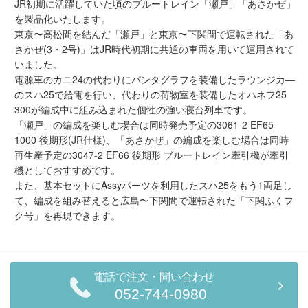
JR初期に活躍していた頃のブルートレイン「瀬戸」「あさかぜ」
を製品化いたします。
東京〜高松間を結んだ「瀬戸」と東京〜下関間で運転された「あ
さかぜ(3・2号)」はJR時代初期に共通の車両を用いて運用されて
いました。
電源車のカニ24の代わりにパンタグラフを装備したラウンジカ―
のスハ25で給電を行い、代わりの荷物室を装備したオハネフ25
300が編成中に組み込まれた個性の強い寝台列車です。
「瀬戸」の編成を楽しむ場合は同時発売予定の3061-2 EF65
1000 後期形(JR仕様)、「あさかぜ」の編成を楽しむ場合は同時
再生産予定の3047-2 EF66 後期形 ブルートレイン牽引機が牽引
機としておすすめです。
また、基本セットにAssyパーツを利用したスハ25をもう1両足し
て、編成を組み替えると広島〜下関間で運転された「下関ふくフ
ク号」を再現できます。
電話で注文・問い合わせ
052-744-0980