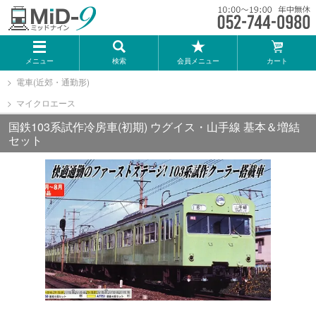
メーカー一覧
メニュー
検索
会員メニュー
カート
TOMIX
電車(近郊・通勤形)
マイクロエース
KATO
国鉄103系試作冷房車(初期) ウグイス・山手線 基本＆増結
セット
GREENMAX
トミーテック
マイクロエース
Bトレインショーティー
タカラトミー（プラレール）