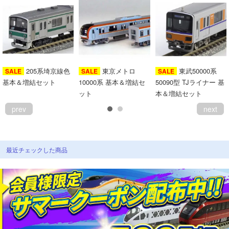
205系埼京線色
東京メトロ
東武50000系
SALE
SALE
SALE
基本＆増結セット
10000系 基本＆増結セ
50090型 TJライナー 基
ット
本＆増結セット
prev
next
最近チェックした商品