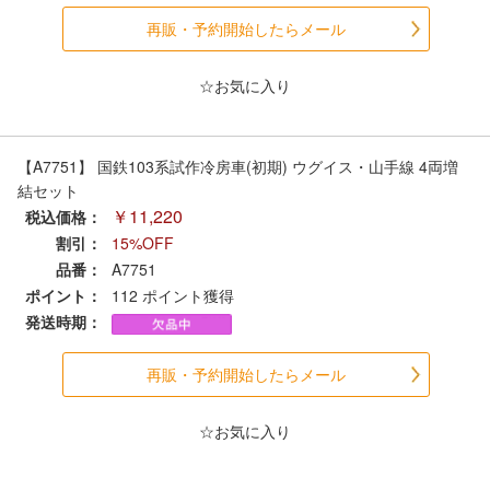
セール商品
再販・予約開始したらメール
☆お気に入り
走行エリア別 鉄道模型車両リスト
【A7751】 国鉄103系試作冷房車(初期) ウグイス・山手線 4両増
北海道・東北
関東
結セット
￥11,220
税込価格：
中部
関西
割引：
15%OFF
品番：
A7751
ポイント：
112
ポイント獲得
中国・四国
九州・沖縄
発送時期：
お役立ち情報
再販・予約開始したらメール
☆お気に入り
鉄道模型の情報
商品レビュー