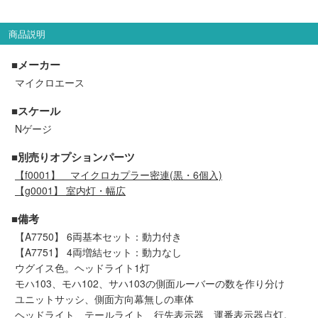
メルマガ登録
LINEお友達登録
商品説明
■メーカー
Infomation
マイクロエース
ご注文方法
■スケール
Nゲージ
ヘルプページ
■別売りオプションパーツ
【f0001】
マイクロカプラー密連(黒・6個入)
お問い合せ
【g0001】 室内灯・幅広
ログイン/マイページ
■備考
【A7750】 6両基本セット：動力付き
【A7751】 4両増結セット：動力なし
お気に入りリスト
ウグイス色。ヘッドライト1灯
モハ103、モハ102、サハ103の側面ルーバーの数を作り分け
新規会員登録
ユニットサッシ、側面方向幕無しの車体
ヘッドライト、テールライト、行先表示器、運番表示器点灯。