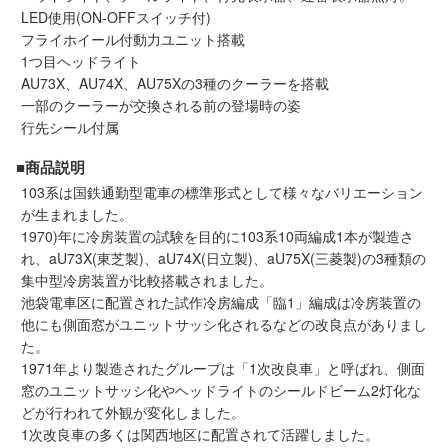
LED使用(ON-OFFスイッチ付)
会員ランクについて
フライホイール付動力ユニット搭載
1つ目ヘッドライト
会社概要
AU73X、AU74X、AU75Xの3種のクーラーを搭載
一部のクーラーが交換される前の登場時の姿
行先シール付属
レビューについて
■商品説明
© 2026 Mid Japan, Inc.
103系は国鉄通勤型電車の標準形式として様々なバリエーション
が生まれました。
1970)年に冷房装置の試験を目的に103系10両編成1本が製造さ
れ、aU73X(東芝製)、aU74X(日立製)、aU75X(三菱製)の3種類の
集中型冷房装置が比較搭載されました。
池袋電車区に配置された試作冷房編成「臨1」編成は冷房装置の
他にも側面窓がユニットサッシ化されるなどの改良点がありまし
た。
1971年より製造されたグループは「1次改良車」と呼ばれ、側面
窓のユニットサッシ化やヘッドライトのシールドビーム2灯化な
どが行われて外観が変化しました。
1次改良車の多くは関西地区に配置されて活躍しました。