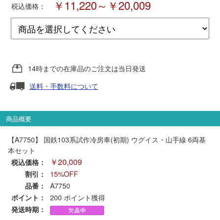
￥11,220～￥20,009
税込価格：
ポポンデッタ
MODEMO(モデモ)
14時までの在庫品のご注文は当日発送
さんけい
送料・手数料について
トラムウェイ
商品概要
天賞堂
【A7750】 国鉄103系試作冷房車(初期) ウグイス・山手線 6両基
本セット
TTC
￥20,009
税込価格：
割引：
15%OFF
品番：
A7750
ポイント：
セール品・キャンペーン
200
ポイント獲得
発送時期：