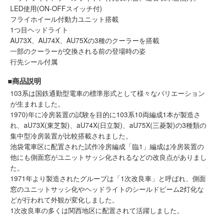
LED使用(ON-OFFスイッチ付)
会員ランクについて
フライホイール付動力ユニット搭載
1つ目ヘッドライト
会社概要
AU73X、AU74X、AU75Xの3種のクーラーを搭載
一部のクーラーが交換される前の登場時の姿
行先シール付属
レビューについて
■商品説明
© 2026 Mid Japan, Inc.
103系は国鉄通勤型電車の標準形式として様々なバリエーション
が生まれました。
1970)年に冷房装置の試験を目的に103系10両編成1本が製造さ
れ、aU73X(東芝製)、aU74X(日立製)、aU75X(三菱製)の3種類の
集中型冷房装置が比較搭載されました。
池袋電車区に配置された試作冷房編成「臨1」編成は冷房装置の
他にも側面窓がユニットサッシ化されるなどの改良点がありまし
た。
1971年より製造されたグループは「1次改良車」と呼ばれ、側面
窓のユニットサッシ化やヘッドライトのシールドビーム2灯化な
どが行われて外観が変化しました。
1次改良車の多くは関西地区に配置されて活躍しました。