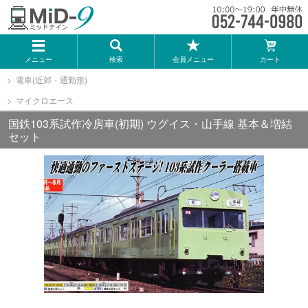
メーカー一覧
メニュー
検索
会員メニュー
カート
TOMIX
電車(近郊・通勤形)
マイクロエース
KATO
国鉄103系試作冷房車(初期) ウグイス・山手線 基本＆増結
セット
GREENMAX
トミーテック
マイクロエース
Bトレインショーティー
タカラトミー（プラレール）