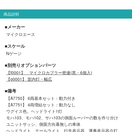
メルマガ登録
LINEお友達登録
商品説明
■メーカー
Infomation
マイクロエース
ご注文方法
■スケール
Nゲージ
ヘルプページ
■別売りオプションパーツ
【f0001】
マイクロカプラー密連(黒・6個入)
お問い合せ
【g0001】 室内灯・幅広
ログイン/マイページ
■備考
【A7750】 6両基本セット：動力付き
【A7751】 4両増結セット：動力なし
お気に入りリスト
ウグイス色。ヘッドライト1灯
モハ103、モハ102、サハ103の側面ルーバーの数を作り分け
新規会員登録
ユニットサッシ、側面方向幕無しの車体
ヘッドライト、テールライト、行先表示器、運番表示器点灯。