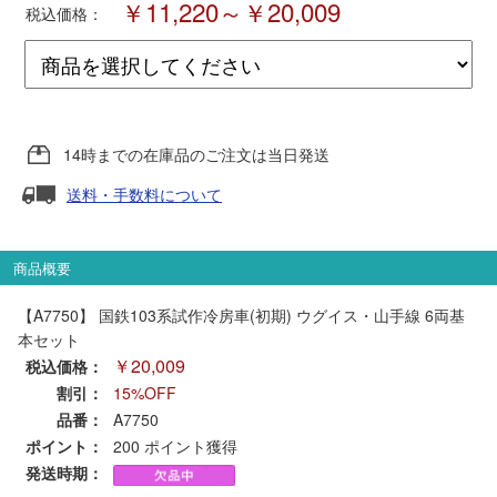
￥11,220～￥20,009
税込価格：
ポポンデッタ
MODEMO(モデモ)
14時までの在庫品のご注文は当日発送
さんけい
送料・手数料について
トラムウェイ
商品概要
天賞堂
【A7750】 国鉄103系試作冷房車(初期) ウグイス・山手線 6両基
本セット
TTC
￥20,009
税込価格：
割引：
15%OFF
品番：
A7750
ポイント：
セール品・キャンペーン
200
ポイント獲得
発送時期：