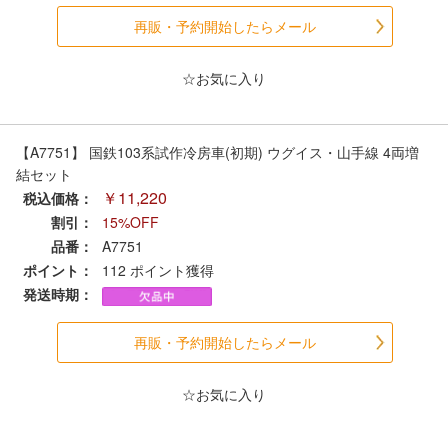
セール商品
再販・予約開始したらメール
☆お気に入り
走行エリア別 鉄道模型車両リスト
【A7751】 国鉄103系試作冷房車(初期) ウグイス・山手線 4両増
北海道・東北
関東
結セット
￥11,220
税込価格：
中部
関西
割引：
15%OFF
品番：
A7751
ポイント：
112
ポイント獲得
中国・四国
九州・沖縄
発送時期：
お役立ち情報
再販・予約開始したらメール
☆お気に入り
鉄道模型の情報
商品レビュー