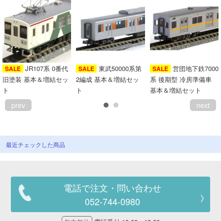
JR107系 0番代
東武50000系第
営団地下鉄7000
SALE
SALE
SALE
旧塗装 基本＆増結セッ
2編成 基本＆増結セッ
系 後期型 冷房準備車
ト
ト
基本＆増結セット
prev
next
最近チェックした商品
電話で注文・問い合わせ
052-744-0980