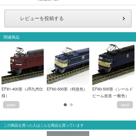
関連商品
EF81-400形（JR九州仕
EF60-500形（特急色）
EF60-500形（シールド
様）
ビーム改造 一般色）
prev
next
この商品を買った人はこんな商品も買っています