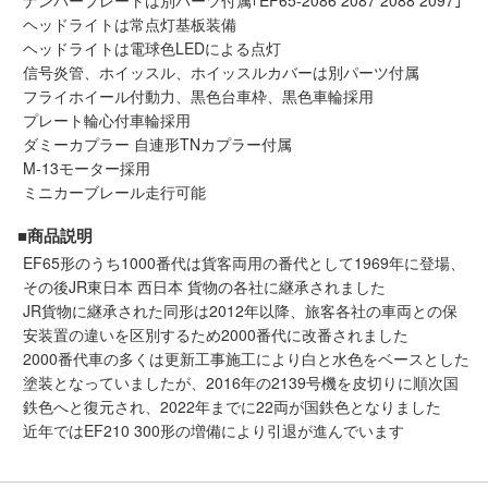
ナンバープレートは別パーツ付属｢EF65-2086 2087 2088 2097｣
メルマガ登録
LINEお友達登録
ヘッドライトは常点灯基板装備
ヘッドライトは電球色LEDによる点灯
信号炎管、ホイッスル、ホイッスルカバーは別パーツ付属
フライホイール付動力、黒色台車枠、黒色車輪採用
Infomation
プレート輪心付車輪採用
ダミーカプラー 自連形TNカプラー付属
ご注文方法
M-13モーター採用
ミニカーブレール走行可能
ヘルプページ
■商品説明
EF65形のうち1000番代は貨客両用の番代として1969年に登場、
お問い合せ
その後JR東日本 西日本 貨物の各社に継承されました
JR貨物に継承された同形は2012年以降、旅客各社の車両との保
ログイン/マイページ
安装置の違いを区別するため2000番代に改番されました
2000番代車の多くは更新工事施工により白と水色をベースとした
塗装となっていましたが、2016年の2139号機を皮切りに順次国
お気に入りリスト
鉄色へと復元され、2022年までに22両が国鉄色となりました
近年ではEF210 300形の増備により引退が進んでいます
新規会員登録