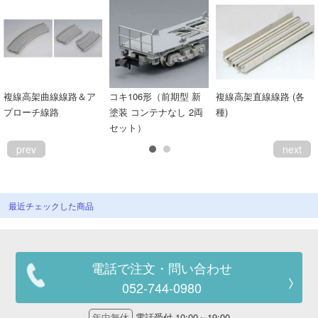
複線高架曲線線路＆ア
コキ106形（前期型 新
複線高架直線線路 (各
プローチ線路
塗装 コンテナなし 2両
種)
セット）
prev
next
最近チェックした商品
電話で注文・問い合わせ
052-744-0980
年中無休
電話受付 10:00～19:00