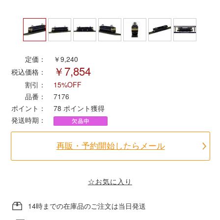
ポポンデッタ
MODEMO(モデモ)
定価：
￥9,240
￥7,854
税込価格：
さんけい
割引：
15%OFF
品番：
7176
トラムウェイ
ポイント：
78
ポイント獲得
発送時期：
天賞堂
再販・予約開始したらメール
TTC
☆お気に入り
セール品・キャンペーン
14時までの在庫品のご注文は当日発送