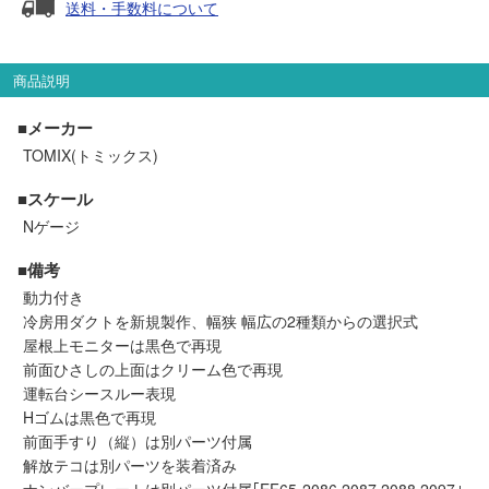
送料・手数料について
セール商品
商品説明
走行エリア別 鉄道模型車両リスト
■メーカー
TOMIX(トミックス)
北海道・東北
関東
■スケール
Nゲージ
中部
関西
■備考
動力付き
中国・四国
九州・沖縄
冷房用ダクトを新規製作、幅狭 幅広の2種類からの選択式
屋根上モニターは黒色で再現
前面ひさしの上面はクリーム色で再現
お役立ち情報
運転台シースルー表現
Hゴムは黒色で再現
鉄道模型の情報
商品レビュー
前面手すり（縦）は別パーツ付属
解放テコは別パーツを装着済み