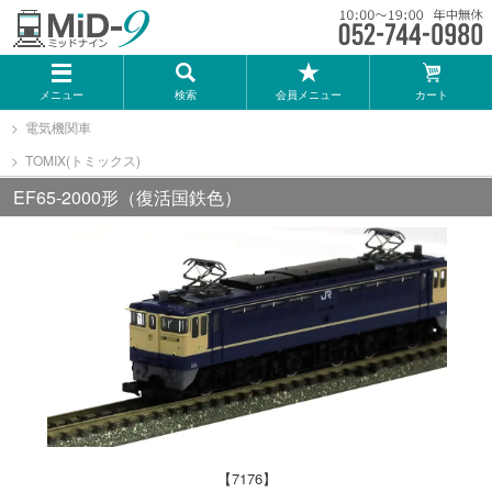
メーカー一覧
メニュー
検索
会員メニュー
カート
TOMIX
電気機関車
TOMIX(トミックス)
KATO
EF65-2000形（復活国鉄色）
GREENMAX
トミーテック
マイクロエース
Bトレインショーティー
【7176】
タカラトミー（プラレール）