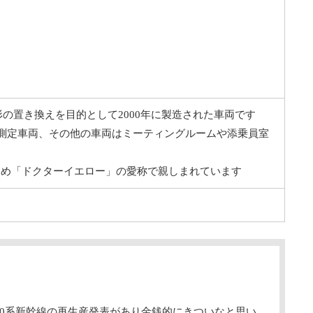
2形の置き換えを目的として2000年に製造された車両です
備の測定車両、その他の車両はミーティングルームや添乗員室
ため「ドクターイエロー」の愛称で親しまれています
500系新幹線の再生産発表があり金銭的にきついなと思い