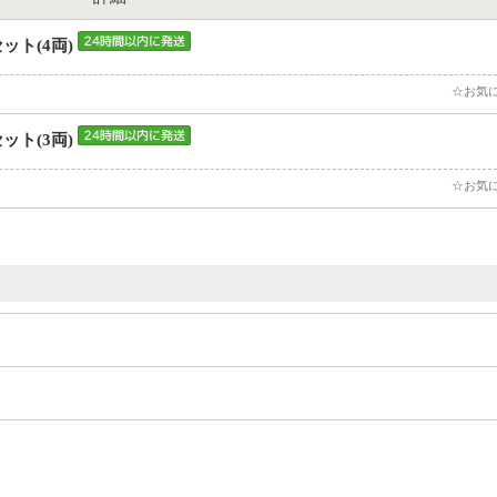
ット(4両)
☆お気
ット(3両)
☆お気