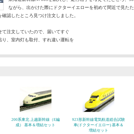
ながら、出かけた際にドクターイエローを初めて間近で見たた
を確認したところ見つけ注文しました。
せて注文していたので、届いてすぐ
貼り、室内灯も取付、すれ違い運転を
。
200系東北 上越新幹線（E編
923形新幹線電気軌道総合試験
成） 基本＆増結セット
車(ドクターイエロー) 基本＆
増結セット