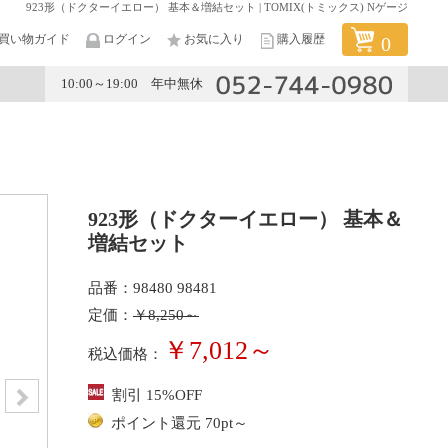
923形（ドクターイエロー） 基本＆増結セット | TOMIX(トミックス) Nゲージ
買い物ガイド
ログイン
お気に入り
購入履歴
0
10:00～19:00 年中無休
メーカー
923形（ドクターイエロー） 基本＆
増結セット
品番：98480 98481
定価：
￥8,250～
￥7,012～
税込価格：
割引 15%OFF
ポイント還元 70pt～