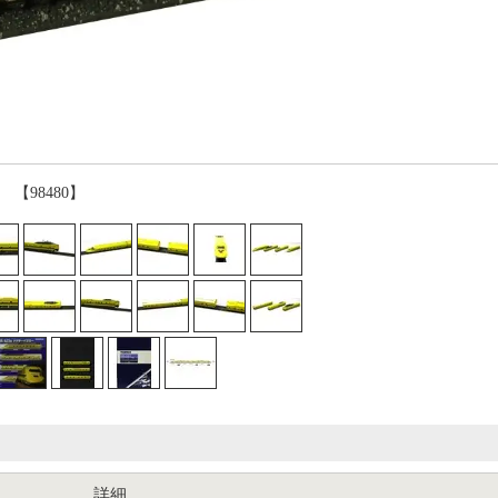
【98480】
詳細