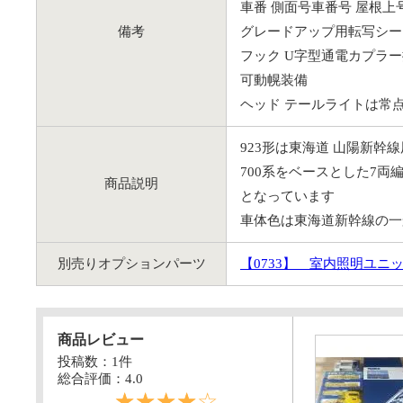
車番 側面号車番号 屋根上
備考
グレードアップ用転写シー
フック U字型通電カプラ
可動幌装備
ヘッド テールライトは常
923形は東海道 山陽新幹
700系をベースとした7
商品説明
となっています
車体色は東海道新幹線の一
別売りオプションパーツ
【0733】
室内照明ユニットL
商品レビュー
投稿数：1件
総合評価：
4.0
☆☆☆☆☆