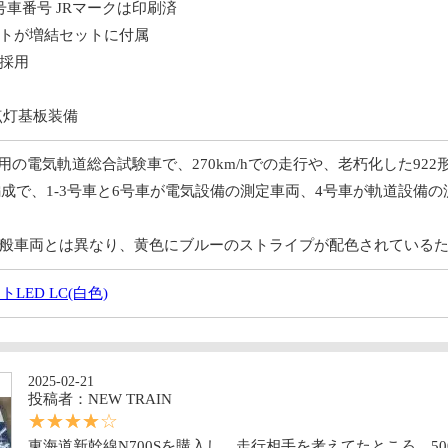
号車番号 JRマークは印刷済
トが増結セットに付属
ー採用
点灯基板装備
線用の電気軌道総合試験車で、270km/hでの走行や、老朽化した92
両編成で、1-3号車と6号車が電気設備の測定車両、4号車が軌道設
般車両とは異なり、黄色にブルーのストライプが配色されている
ED LC(白色)
2025-02-21
投稿者：NEW TRAIN
☆☆☆☆☆
東海道新幹線N700Sを購入し、走行相手を考えてたところ、