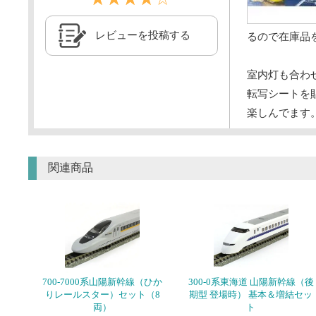
レビューを投稿する
るので在庫品
室内灯も合わ
転写シートを
楽しんでます
関連商品
700-7000系山陽新幹線（ひか
300-0系東海道 山陽新幹線（後
りレールスター）セット（8
期型 登場時） 基本＆増結セッ
両）
ト