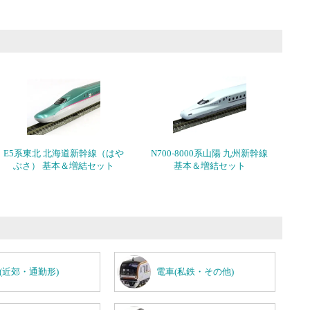
E5系東北 北海道新幹線（はや
N700-8000系山陽 九州新幹線
ぶさ） 基本＆増結セット
基本＆増結セット
(近郊・通勤形)
電車(私鉄・その他)