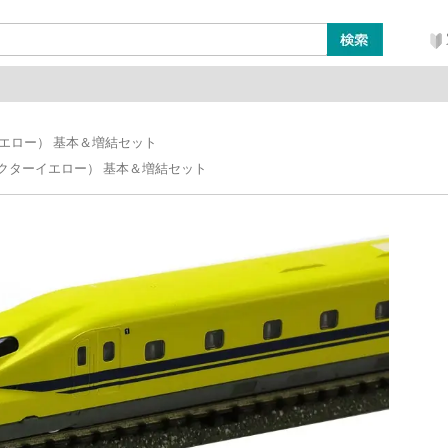
ン
レイアウト・ジオラマ類
工具・塗料・その他
イエロー） 基本＆増結セット
ドクターイエロー） 基本＆増結セット