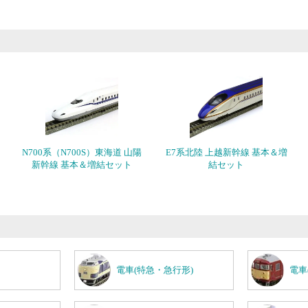
N700系（N700S）東海道 山陽
E7系北陸 上越新幹線 基本＆増
新幹線 基本＆増結セット
結セット
電車(特急・急行形)
電車