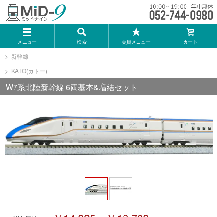
メーカー一覧
メニュー
検索
会員メニュー
カート
TOMIX
新幹線
KATO(カトー)
KATO
W7系北陸新幹線 6両基本&増結セット
GREENMAX
トミーテック
マイクロエース
Bトレインショーティー
タカラトミー（プラレール）