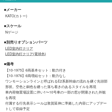
メルマガ登録
LINEお友達登録
■メーカー
KATO(カトー)
Infomation
■スケール
Nゲージ
ご注文方法
■別売りオプションパーツ
LED室内灯クリア
ヘルプページ
LED室内灯クリア(電球色)
お問い合せ
■備考
【10-1975】6両基本セット：動力付き
【10-1976】6両増結セット：動力なし
ログイン/マイページ
ワンモーションラインと呼ばれるE2系新幹線の流れを継ぐ先頭部
形状。空色と銅色を纏った落ち着きのあるスタイルを再現
お気に入りリスト
車内荷物置場設置に伴い1〜10号車の一部の窓が閉塞された外観
を再現
付属する行先表示シールは敦賀延伸に準拠した内容にアップデー
新規会員登録
トして収録予定