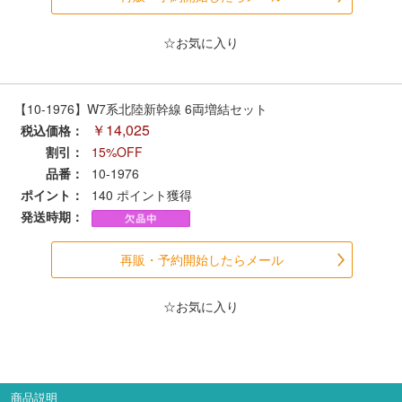
セール商品
☆お気に入り
走行エリア別 鉄道模型車両リスト
【10-1976】W7系北陸新幹線 6両増結セット
￥14,025
税込価格：
北海道・東北
関東
割引：
15%OFF
品番：
10-1976
ポイント：
中部
140
ポイント獲得
関西
発送時期：
中国・四国
九州・沖縄
再販・予約開始したらメール
お役立ち情報
☆お気に入り
鉄道模型の情報
商品レビュー
商品説明