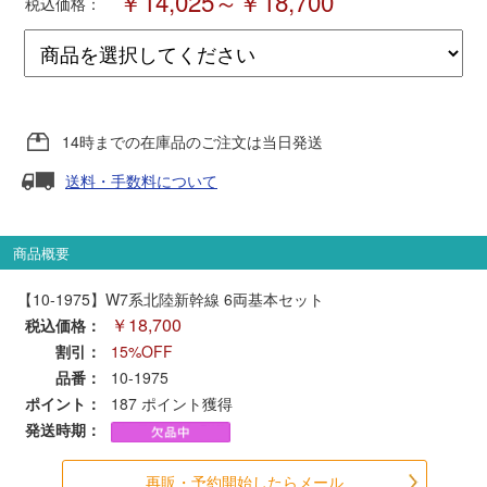
￥14,025～￥18,700
税込価格：
ポポンデッタ
MODEMO(モデモ)
14時までの在庫品のご注文は当日発送
さんけい
送料・手数料について
トラムウェイ
商品概要
天賞堂
【10-1975】W7系北陸新幹線 6両基本セット
￥18,700
税込価格：
TTC
割引：
15%OFF
品番：
10-1975
ポイント：
187
ポイント獲得
発送時期：
セール品・キャンペーン
再販・予約開始したらメール