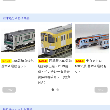
在庫処分＆特価商品
205系埼京線色
西武新2000系前
東京メトロ
SALE
SALE
SALE
基本＆増結セット
期形(狭山線・2513編
10000系 基本＆増結セ
成・ベンチレータ撤去
ット
後)4両編成セット(動力
付き)
prev
next
最近チェックした商品