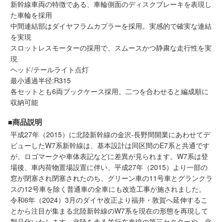
新幹線車両の特徴である、車輪側面のディスクブレーキを表現し
会員ランクについて
た車輪を採用
中間連結部はダイヤフラムカプラーを採用。実感的で確実な連結
を実現
会社概要
スロットレスモーターの採用で、スムースかつ静粛な走行性を実
現
レビューについて
ヘッド/テールライト点灯
最小通過半径:R315
© 2026 Mid Japan, Inc.
各セットとも6両ブックケース採用。二つを合わせると編成順に
収納可能
■商品説明
平成27年（2015）に北陸新幹線の金沢-長野間開業にあわせてデ
ビューしたW7系新幹線は、基本設計は同区間のE7系と共通です
が、ロゴマークや車体表記などに差異が見られます。W7系は登
場後、車内荷物置場設置に伴い、平成27年（2015）より一部の
窓が閉塞され閉塞されたのち、グリーン車の11号車とグランクラ
スの12号車を除く普通車の全車にも改造工事が施されました。
令和6年（2024）3月のダイヤ改正より福井・敦賀へ延伸するこ
とから注目が集まる北陸新幹線のW7系を現在の形態を再現して
製品化いたします。北陸を走る並行在来線の第三セクターや、北