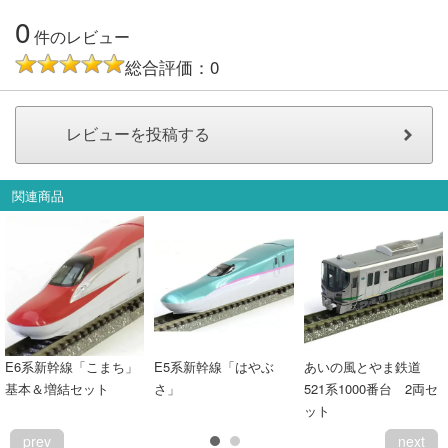
0
件のレビュー
総合評価：0
関連商品
E6系新幹線「こまち」
E5系新幹線「はやぶ
あいの風とやま鉄道
基本＆増結セット
さ」
521系1000番台 2両セ
ット
prev
next