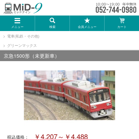
メーカー一覧
メニュー
検索
会員メニュー
カート
TOMIX
電車(私鉄・その他)
グリーンマックス
KATO
京急1500形（未更新車）
GREENMAX
トミーテック
マイクロエース
Bトレインショーティー
￥4,207～￥4,488
タカラトミー（プラレール）
税込価格：