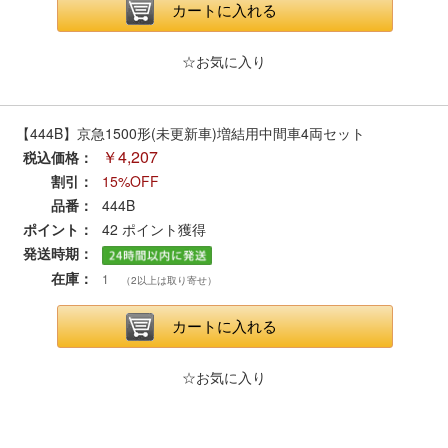
セール商品
カートに入れる
☆お気に入り
走行エリア別 鉄道模型車両リスト
【444B】京急1500形(未更新車)増結用中間車4両セット
￥4,207
税込価格：
北海道・東北
関東
割引：
15%OFF
品番：
444B
中部
関西
ポイント：
42
ポイント獲得
発送時期：
中国・四国
九州・沖縄
在庫：
1
（2以上は取り寄せ）
カートに入れる
お役立ち情報
☆お気に入り
鉄道模型の情報
商品レビュー