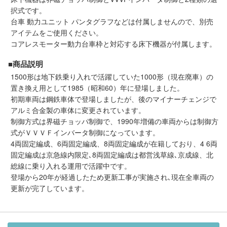
択式です。
会員ランクについて
台車 動力ユニット パンタグラフなどは付属しませんので、別売
アイテムをご使用ください。
会社概要
コアレスモーター動力台車枠と対応する床下機器が付属します。
■商品説明
レビューについて
1500形は地下鉄乗り入れで活躍していた1000形（現在廃車）の
置き換え用として1985（昭和60）年に登場しました。
© 2026 Mid Japan, Inc.
初期車両は鋼鉄車体で登場しましたが、後のマイナーチェンジで
アルミ合金製の車体に変更されています。
制御方式は界磁チョッパ制御で、1990年増備の車両からは制御方
式がＶＶＶＦインバータ制御になっています。
4両固定編成、6両固定編成、8両固定編成が在籍しており、4 6両
固定編成は京急線内限定､8両固定編成は都営浅草線､京成線、北
総線に乗り入れる運用で活躍中です。
登場から20年が経過したため更新工事が実施され､現在全車両の
更新が完了しています。