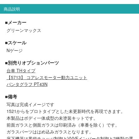
メルマガ登録
LINEお友達登録
商品説明
■メーカー
Infomation
グリーンマックス
■スケール
ご注文方法
Nゲージ
ヘルプページ
■別売りオプションパーツ
台車 THタイプ
【5713】 コアレスモーター動力ユニット
お問い合せ
パンタグラフ PT43N
ログイン/マイページ
■備考
写真は完成イメージです
1521からをプロトタイプとした未更新時代を再現できます。
お気に入りリスト
本製品はボディ一体成型の未塗装キットです。
前面ガラスと側面ガラスは印刷済み（車番を除く）です。
新規会員登録
ガラスパーツははめ込みガラスとなります。
床下機器は界磁チョッパ制御とVVVFインバータ制御と2種類の選