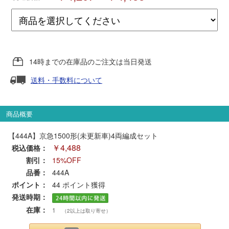
ポポンデッタ
MODEMO(モデモ)
14時までの在庫品のご注文は当日発送
送料・手数料について
さんけい
トラムウェイ
商品概要
【444A】京急1500形(未更新車)4両編成セット
天賞堂
￥4,488
税込価格：
割引：
15%OFF
TTC
品番：
444A
ポイント：
44
ポイント獲得
発送時期：
セール品・キャンペーン
在庫：
1
（2以上は取り寄せ）