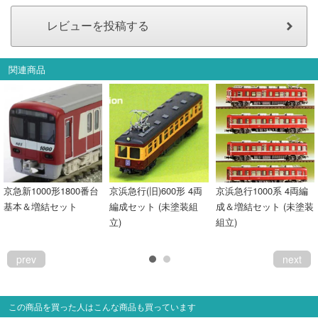
関連商品
京急新1000形1800番台
京浜急行(旧)600形 4両
京浜急行1000系 4両編
基本＆増結セット
編成セット (未塗装組
成＆増結セット (未塗装
立)
組立)
prev
next
この商品を買った人はこんな商品も買っています