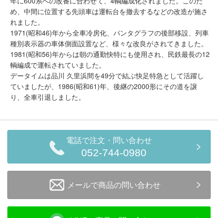
年に600系への改番に合わせて、4輌編成化されました。このた
会員ランクについて
め、中間に位置する先頭車は運転台を撤去するなどの改造が施さ
れました。
1971(昭和46)年から全車冷房化、パンタグラフの後部移設、列車
会社概要
種別表示器の車体側面設置など、様々な改良がされてきました。
1981(昭和56)年からは朝の通勤快特にも使用され、民鉄最長の12
レビューについて
輌編成で運転されていました。
データイムは品川 久里浜間を49分で結ぶ快足特急として活躍し
© 2026 Mid Japan, Inc.
ていましたが、1986(昭和61)年、後継の2000形にその道を譲
り、全車引退しました。
電話で注文・問い合わせ
052-744-0980
メールで商品の問い合わせ