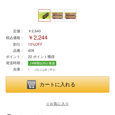
ポポンデッタ
MODEMO(モデモ)
定価：
￥2,640
￥2,244
税込価格：
さんけい
割引：
15%OFF
品番：
408
トラムウェイ
ポイント：
22
ポイント獲得
発送時期：
天賞堂
在庫：
1
（2以上は取り寄せ）
TTC
セール品・キャンペーン
☆お気に入り