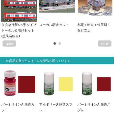
京浜急行新600形タイプ
ローカル駅舎セット
都電＋軌道＋停留所＋
トータル＆増結セット
銀行支店
(塗装済組立)
prev
next
この商品を買った人はこんな商品も買っています
バーミリオンA 鉄道カ
アイボリーB 鉄道スプ
バーミリオンA 鉄道ス
ラー
レー
プレー