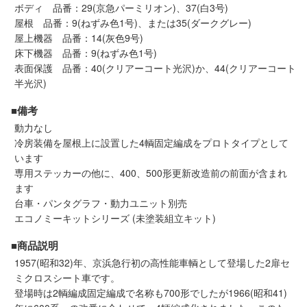
メルマガ登録
LINEお友達登録
ボディ 品番：29(京急パーミリオン)、37(白3号)
屋根 品番：9(ねずみ色1号)、または35(ダークグレー)
屋上機器 品番：14(灰色9号)
床下機器 品番：9(ねずみ色1号)
Infomation
表面保護 品番：40(クリアーコート光沢)か、44(クリアーコート
半光沢)
ご注文方法
■備考
動力なし
ヘルプページ
冷房装備を屋根上に設置した4輌固定編成をプロトタイプとして
います
お問い合せ
専用ステッカーの他に、400、500形更新改造前の前面が含まれ
ます
台車・パンタグラフ・動力ユニット別売
ログイン/マイページ
エコノミーキットシリーズ (未塗装組立キット)
■商品説明
お気に入りリスト
1957(昭和32)年、京浜急行初の高性能車輌として登場した2扉セ
ミクロスシート車です。
新規会員登録
登場時は2輌編成固定編成で名称も700形でしたが1966(昭和41)