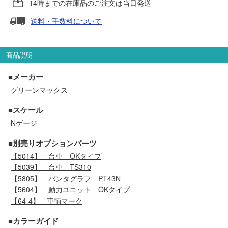
14時までの在庫品のご注文は当日発送
セール商品
送料・手数料について
走行エリア別 鉄道模型車両リスト
商品説明
■メーカー
北海道・東北
関東
グリーンマックス
■スケール
中部
関西
Nゲージ
中国・四国
九州・沖縄
■別売りオプションパーツ
【5014】
台車 OKタイプ
【5039】
台車 TS310
お役立ち情報
【5805】
パンタグラフ PT43N
【5604】
動力ユニット OKタイプ
【64-4】
車輌マーク
鉄道模型の情報
商品レビュー
■カラーガイド