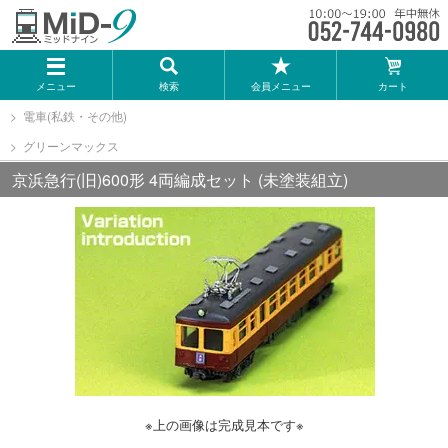
メーカー一覧
メニュー
検索
会員メニュー
カート
TOMIX
電車(私鉄・その他)
グリーンマックス
KATO
京浜急行(旧)600形 4両編成セット (未塗装組立)
GREENMAX
トミーテック
マイクロエース
Bトレインショーティー
※上の画像は完成見本です※
タカラトミー（プラレール）