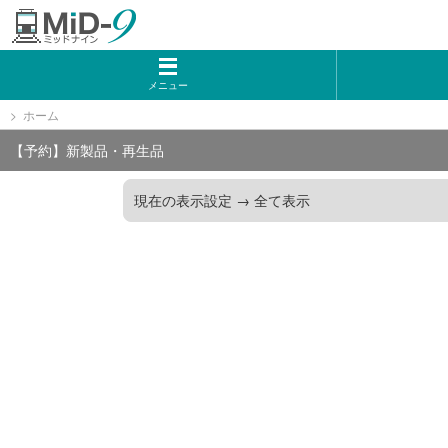
トミーテック
マイクロエース
メニュー
ホーム
Bトレインショーティー
【予約】新製品・再生品
タカラトミー（プラレール）
現在の表示設定 →
全て表示
ポポンデッタ
MODEMO(モデモ)
さんけい
トラムウェイ