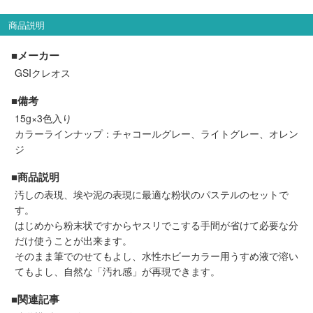
セール商品
商品説明
■メーカー
GSIクレオス
走行エリア別 鉄道模型車両リスト
■備考
北海道・東北
関東
15g×3色入り
カラーラインナップ：チャコールグレー、ライトグレー、オレン
ジ
中部
関西
■商品説明
中国・四国
九州・沖縄
汚しの表現、埃や泥の表現に最適な粉状のパステルのセットで
す。
はじめから粉末状ですからヤスリでこする手間が省けて必要な分
だけ使うことが出来ます。
お役立ち情報
そのまま筆でのせてもよし、水性ホビーカラー用うすめ液で溶い
てもよし、自然な「汚れ感」が再現できます。
鉄道模型の情報
商品レビュー
■関連記事