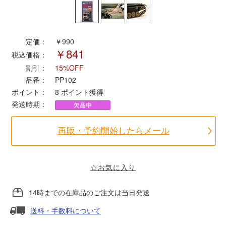
ポポンデッタ
定価：
￥990
￥841
MODEMO(モデモ)
税込価格：
割引：
15%OFF
さんけい
品番：
PP102
ポイント：
8
ポイント獲得
発送時期：
トラムウェイ
再販・予約開始したらメール
天賞堂
TTC
☆お気に入り
14時までの在庫品のご注文は当日発送
セール品・キャンペーン
送料・手数料について