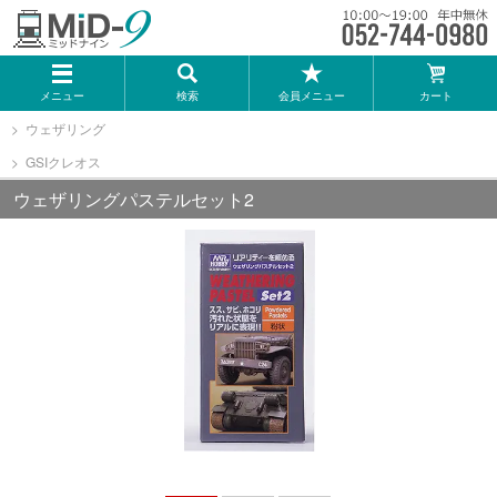
メーカー一覧
メニュー
検索
会員メニュー
カート
TOMIX
ウェザリング
GSIクレオス
KATO
ウェザリングパステルセット2
GREENMAX
トミーテック
マイクロエース
Bトレインショーティー
タカラトミー（プラレール）