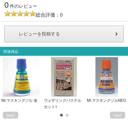
0
件のレビュー
会員ランクについて
総合評価：0
会社概要
レビューについて
© 2026 Mid Japan, Inc.
関連商品
Mr.マスキングゾル 改
ウェザリングパステル
Mr.マスキングゾルNEO
セット1
prev
next