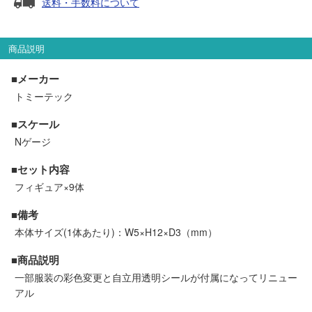
送料・手数料について
セール商品
商品説明
走行エリア別 鉄道模型車両リスト
■メーカー
トミーテック
北海道・東北
関東
■スケール
Nゲージ
中部
関西
■セット内容
フィギュア×9体
中国・四国
九州・沖縄
■備考
本体サイズ(1体あたり)：W5×H12×D3（mm）
お役立ち情報
■商品説明
一部服装の彩色変更と自立用透明シールが付属になってリニュー
鉄道模型の情報
商品レビュー
アル