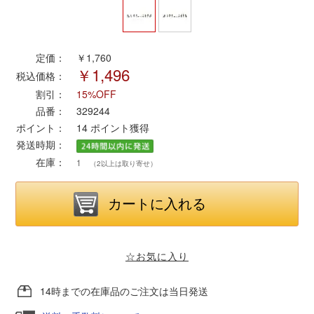
ポポンデッタ
定価：
￥1,760
￥1,496
MODEMO(モデモ)
税込価格：
割引：
15%OFF
さんけい
品番：
329244
ポイント：
14
ポイント獲得
発送時期：
トラムウェイ
在庫：
1
（2以上は取り寄せ）
天賞堂
TTC
☆お気に入り
セール品・キャンペーン
14時までの在庫品のご注文は当日発送