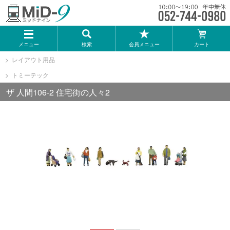
メーカー一覧
メニュー
検索
会員メニュー
カート
TOMIX
レイアウト用品
トミーテック
KATO
ザ 人間106-2 住宅街の人々2
GREENMAX
トミーテック
マイクロエース
Bトレインショーティー
タカラトミー（プラレール）