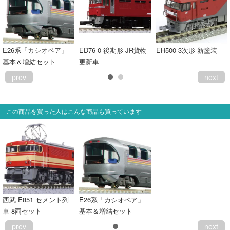
E26系「カシオペア」
ED76 0 後期形 JR貨物
EH500 3次形 新塗装
基本＆増結セット
更新車
prev
next
この商品を買った人はこんな商品も買っています
西武 E851 セメント列
E26系「カシオペア」
車 8両セット
基本＆増結セット
prev
next