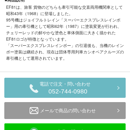
メルマガ登録
LINEお友達登録
EF81は、旅客 貨物のどちらも牽引可能な交直両用機関車として
昭和43年（1968）に登場しました。
95号機はジョイフルトレイン「スーパーエクスプレスレインボ
ー」用の牽引機として昭和62年（1987）に塗装変更が行われ、
Infomation
チェリーレッドの鮮やかな塗色と車体側面に大きく描かれた
EF81ロゴが特徴となっています。
ご注文方法
「スーパーエクスプレスレインボー」の引退後も、当機のレイン
ボー塗装は継続され、現在は団体専用列車カシオペアクルーズの
ヘルプページ
牽引機として運用されています。
お問い合せ
電話で注文・問い合わせ
ログイン/マイページ
052-744-0980
お気に入りリスト
メールで商品の問い合わせ
新規会員登録