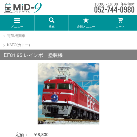
メーカー一覧
メニュー
検索
会員メニュー
カート
TOMIX
電気機関車
KATO(カトー)
KATO
EF81 95 レインボー塗装機
GREENMAX
トミーテック
マイクロエース
Bトレインショーティー
定価：
￥8,800
タカラトミー（プラレール）