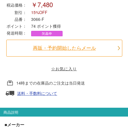
￥7,480
税込価格：
割引：
15%OFF
ポポンデッタ
品番：
3066-F
ポイント：
74
ポイント獲得
MODEMO(モデモ)
発送時期：
さんけい
再販・予約開始したらメール
トラムウェイ
☆お気に入り
天賞堂
14時までの在庫品のご注文は当日発送
TTC
送料・手数料について
商品説明
セール品・キャンペーン
■メーカー