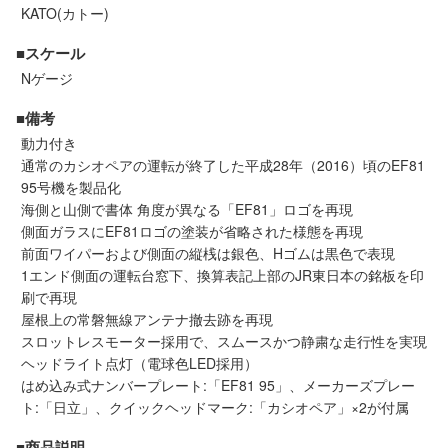
セール商品
KATO(カトー)
■スケール
Nゲージ
走行エリア別 鉄道模型車両リスト
■備考
動力付き
北海道・東北
関東
通常のカシオペアの運転が終了した平成28年（2016）頃のEF81
95号機を製品化
海側と山側で書体 角度が異なる「EF81」ロゴを再現
中部
関西
側面ガラスにEF81ロゴの塗装が省略された様態を再現
前面ワイパーおよび側面の縦桟は銀色、Hゴムは黒色で表現
中国・四国
九州・沖縄
1エンド側面の運転台窓下、換算表記上部のJR東日本の銘板を印
刷で再現
屋根上の常磐無線アンテナ撤去跡を再現
スロットレスモーター採用で、スムースかつ静粛な走行性を実現
お役立ち情報
ヘッドライト点灯（電球色LED採用）
はめ込み式ナンバープレート:「EF81 95」、メーカーズプレー
鉄道模型の情報
商品レビュー
ト:「日立」、クイックヘッドマーク:「カシオペア」×2が付属
■商品説明