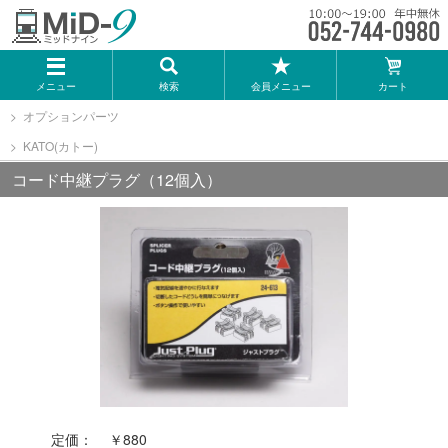
メーカー一覧
メニュー
検索
会員メニュー
カート
TOMIX
オプションパーツ
KATO(カトー)
KATO
コード中継プラグ（12個入）
GREENMAX
トミーテック
マイクロエース
Bトレインショーティー
定価：
￥880
タカラトミー（プラレール）