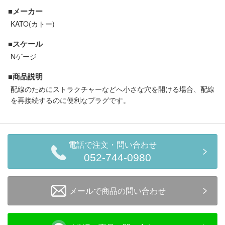
セール商品
■メーカー
KATO(カトー)
■スケール
走行エリア別 鉄道模型車両リスト
Nゲージ
■商品説明
北海道・東北
関東
配線のためにストラクチャーなどへ小さな穴を開ける場合、配線
を再接続するのに便利なプラグです。
中部
関西
中国・四国
九州・沖縄
電話で注文・問い合わせ
052-744-0980
お役立ち情報
メールで商品の問い合わせ
鉄道模型の情報
商品レビュー