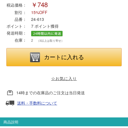
￥748
税込価格：
割引：
15%OFF
ポポンデッタ
品番：
24-613
ポイント：
7
ポイント獲得
MODEMO(モデモ)
発送時期：
在庫：
2
（3以上は取り寄せ）
さんけい
トラムウェイ
天賞堂
☆お気に入り
TTC
14時までの在庫品のご注文は当日発送
送料・手数料について
セール品・キャンペーン
商品説明