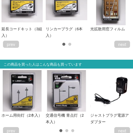
会員ランクについて
会社概要
延長コードキット（3組
リンカープラグ（6本
光拡散用窓フィルム
入）
入）
レビューについて
prev
next
© 2026 Mid Japan, Inc.
この商品を買った人はこんな商品も買っています
ホーム用街灯（2本入）
交通信号機 青点灯（2
ジャストプラグ電源ア
本入）
ダプター
prev
next