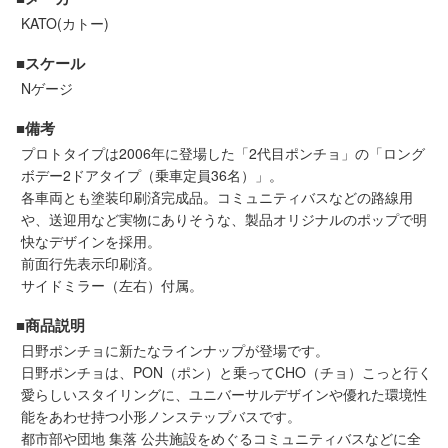
セール商品
KATO(カトー)
■スケール
Nゲージ
走行エリア別 鉄道模型車両リスト
■備考
プロトタイプは2006年に登場した「2代目ポンチョ」の「ロング
北海道・東北
関東
ボデー2ドアタイプ（乗車定員36名）」。
各車両とも塗装印刷済完成品。コミュニティバスなどの路線用
中部
関西
や、送迎用など実物にありそうな、製品オリジナルのポップで明
快なデザインを採用。
前面行先表示印刷済。
中国・四国
九州・沖縄
サイドミラー（左右）付属。
■商品説明
お役立ち情報
日野ポンチョに新たなラインナップが登場です。
日野ポンチョは、PON（ポン）と乗ってCHO（チョ）こっと行く
愛らしいスタイリングに、ユニバーサルデザインや優れた環境性
鉄道模型の情報
商品レビュー
能をあわせ持つ小形ノンステップバスです。
都市部や団地 集落 公共施設をめぐるコミュニティバスなどに全