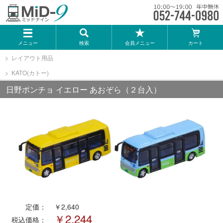
メーカー一覧
メニュー
検索
会員メニュー
カート
TOMIX
レイアウト用品
KATO(カトー)
KATO
日野ポンチョ イエロー あおぞら（２台入）
GREENMAX
トミーテック
マイクロエース
Bトレインショーティー
定価：
￥2,640
￥2,244
タカラトミー（プラレール）
税込価格：