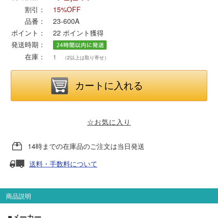
割引：
15%OFF
品番：
23-600A
ポポンデッタ
ポイント：
22
ポイント獲得
発送時期：
MODEMO(モデモ)
在庫：
1
（2以上は取り寄せ）
さんけい
トラムウェイ
☆お気に入り
天賞堂
14時までの在庫品のご注文は当日発送
TTC
送料・手数料について
セール品・キャンペーン
商品説明
■メーカー