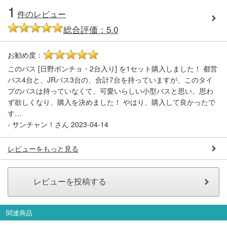
1
会員ランクについて
件のレビュー
総合評価：5.0
会社概要
お勧め度：
5
レビューについて
このバス [日野ポンチョ・2台入り] を1セット購入しました！ 都営
バス4台と、JRバス3台の、合計7台を持っていますが、このタイ
© 2026 Mid Japan, Inc.
プのバスは持っていなくて、可愛いらしい小型バスと思い、思わ
ず欲しくなり、購入を決めました！ やはり、購入して良かったで
す…
-
サンチャン！さん
2023-04-14
レビューをもっと見る
関連商品