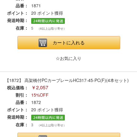
セール商品
品番：
1871
ポイント：
20
ポイント獲得
発送時期：
在庫：
5
（6以上は取り寄せ）
走行エリア別 鉄道模型車両リスト
カートに入れる
北海道・東北
関東
☆お気に入り
中部
関西
【1872】 高架橋付PCカーブレールHC317-45-PC(F)(4本セット)
中国・四国
九州・沖縄
￥2,057
税込価格：
割引：
15%OFF
品番：
1872
お役立ち情報
ポイント：
20
ポイント獲得
発送時期：
鉄道模型の情報
商品レビュー
在庫：
3
（4以上は取り寄せ）