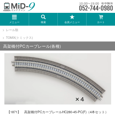
メーカー一覧
メニュー
検索
会員メニュー
カート
TOMIX
レール類
TOMIX(トミックス)
KATO
高架橋付PCカーブレール(各種)
GREENMAX
トミーテック
マイクロエース
Bトレインショーティー
【1871】 高架橋付PCカーブレールHC280-45-PC(F)（4本セット）
タカラトミー（プラレール）