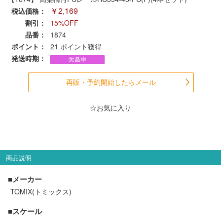
￥2,169
会員ランクについて
税込価格：
割引：
15%OFF
品番：
1874
会社概要
ポイント：
21
ポイント獲得
発送時期：
レビューについて
再販・予約開始したらメール
© 2026 Mid Japan, Inc.
☆お気に入り
商品説明
■メーカー
TOMIX(トミックス)
■スケール