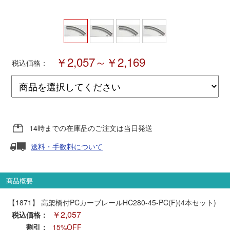
ポポンデッタ
MODEMO(モデモ)
￥2,057～￥2,169
税込価格：
さんけい
トラムウェイ
14時までの在庫品のご注文は当日発送
天賞堂
送料・手数料について
TTC
商品概要
【1871】 高架橋付PCカーブレールHC280-45-PC(F)(4本セット)
セール品・キャンペーン
￥2,057
税込価格：
割引：
15%OFF