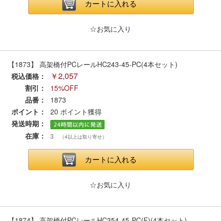
メルマガ登録
LINEお友達登録
カートに入れる
☆お気に入り
Infomation
【1873】 高架橋付PCレールHC243-45-PC(4本セット)
ご注文方法
￥2,057
税込価格：
割引：
15%OFF
ヘルプページ
品番：
1873
ポイント：
20
ポイント獲得
お問い合せ
発送時期：
在庫：
3
（4以上は取り寄せ）
ログイン/マイページ
カートに入れる
お気に入りリスト
☆お気に入り
新規会員登録
【1874】 高架橋付PCレールHC354-45-PC(F)(4本セット)