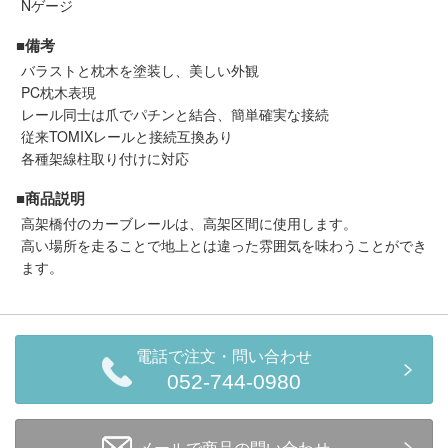
Nゲージ
■備考
バラストと枕木を塗装し、美しい外観
PC枕木表現
レール同士は爪でパチンと結合、簡単確実な接続
従来TOMIXレールと接続互換あり
各種架線柱取り付けに対応
■商品説明
高架橋付のカーブレールは、高架区間に使用します。
高い場所を走ることで地上とは違った雰囲気を味わうことができ
ます。
電話で注文・問い合わせ
052-744-0980
メールで商品の問い合わせ