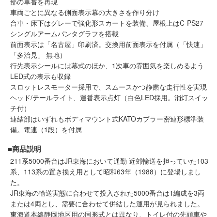
部の車番を再現
車両ごとに異なる側面表示幕の大きさを作り分け
台車・床下はグレーで強化形スカートを装備、屋根上はC-PS27
シングルアームパンタグラフを搭載
前面表示は「名古屋」印刷済。交換用前面表示を付属（「快速」
「多治見」 無地）
行先表示シールには幕式のほか、1次車の雰囲気を楽しめるよう
LED式の表示も収録
スロットレスモーター採用で、スムースかつ静粛な走行性を実現
ヘッド/テールライト、運番表示点灯（白色LED採用。消灯スイッ
チ付）
連結部はいずれもボディマウント式KATOカプラー密連形標準装
備。電連（1段）を付属
■商品説明
211系5000番台はJR東海において通勤 近郊輸送を担っていた103
系、113系の置き換え用として昭和63年（1988）に登場しまし
た。
JR東海の輸送実態に合わせて投入された5000番台は1編成を3両
または4両とし、需要に合わせて併結した運用が見られました。
東海道本線静岡地区用の同形式とは異なり、トイレ付の先頭車や