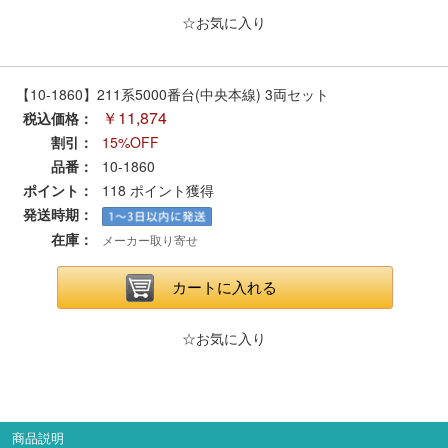
メルマガ登録
LINEお友達登録
☆お気に入り
Infomation
【10-1860】211系5000番台(中央本線) 3両セット
￥11,874
税込価格：
ご注文方法
割引：
15%OFF
品番：
10-1860
ポイント：
118
ポイント獲得
ヘルプページ
発送時期：
在庫：
メーカー取り寄せ
お問い合せ
カートに入れる
ログイン/マイページ
☆お気に入り
お気に入りリスト
新規会員登録
商品説明