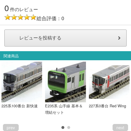
0
件のレビュー
総合評価：0
関連商品
225系100番台 新快速
E235系 山手線 基本＆
227系0番台 Red Wing
増結セット
prev
next