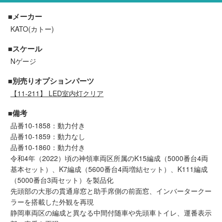
会員ランクについて
■メーカー
KATO(カトー)
会社概要
■スケール
Nゲージ
レビューについて
■別売りオプションパーツ
© 2026 Mid Japan, Inc.
【11-211】 LED室内灯クリア
■備考
品番10-1858：動力付き
品番10-1859：動力なし
品番10-1860：動力付き
令和4年（2022）頃の神領車両区所属のK15編成（5000番台4両
基本セット）、K7編成（5600番台4両増結セット）、K111編成
（5000番台3両セット）を製品化
先頭部の大形の貫通扉窓と助手席側の前面窓、インバータークー
ラーを搭載した外観を再現
静岡車両区の編成と異なる中間付随車や先頭車トイレ、運番表示