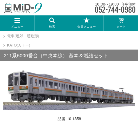
メーカー一覧
メニュー
検索
会員メニュー
カート
TOMIX
電車(近郊・通勤形)
KATO(カトー)
KATO
211系5000番台（中央本線） 基本＆増結セット
GREENMAX
トミーテック
マイクロエース
品番 10-1858
Bトレインショーティー
タカラトミー（プラレール）