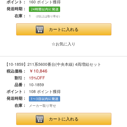
ポイント：
160
ポイント獲得
セール商品
発送時期：
在庫：
1
（2以上は取り寄せ）
カートに入れる
走行エリア別 鉄道模型車両リスト
☆お気に入り
北海道・東北
関東
中部
関西
【10-1859】211系5600番台(中央本線) 4両増結セット
￥10,846
税込価格：
中国・四国
九州・沖縄
割引：
15%OFF
品番：
10-1859
ポイント：
108
ポイント獲得
お役立ち情報
発送時期：
在庫：
メーカー取り寄せ
鉄道模型の情報
商品レビュー
カートに入れる