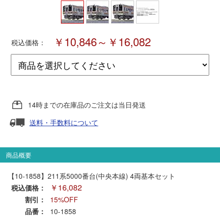
ポポンデッタ
￥10,846～￥16,082
税込価格：
MODEMO(モデモ)
さんけい
トラムウェイ
14時までの在庫品のご注文は当日発送
送料・手数料について
天賞堂
商品概要
TTC
【10-1858】211系5000番台(中央本線) 4両基本セット
￥16,082
税込価格：
セール品・キャンペーン
割引：
15%OFF
品番：
10-1858