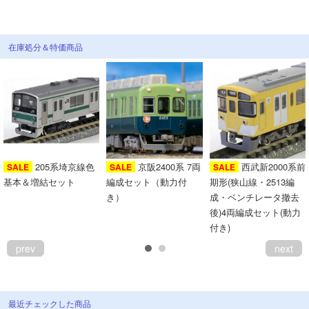
在庫処分＆特価商品
205系埼京線色
京阪2400系 7両
西武新2000系前
SALE
SALE
SALE
基本＆増結セット
編成セット（動力付
期形(狭山線・2513編
き）
成・ベンチレータ撤去
後)4両編成セット(動力
付き)
prev
next
最近チェックした商品