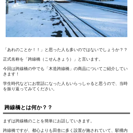
走行エリア別 鉄道模型車両リスト
北海道・東北
関東
「あれのことか！！」と思った人も多いのではないでしょうか？？
中部
関西
正式名称を「跨線橋（こせんきょう）」と言います。
今回は跨線橋の中でも「木造跨線橋」の商品についてご紹介してい
中国・四国
九州・沖縄
きます！
学生時代などにお世話になった人もいらっしゃると思うので、当時
を振り返ってみてください。
お役立ち情報
鉄道模型の情報
商品レビュー
跨線橋とは何か？？
まずは跨線橋のことを簡単にお話していきます。
メルマガ登録
LINEお友達登録
跨線橋ですが、都心よりも田舎に多く設置が施されていて、駅構内