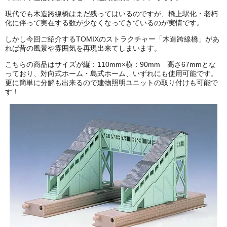
会社概要
現代でも木造跨線橋はまだ残ってはいるのですが、橋上駅化・老朽
化に伴って実在する数が少なくなってきているのが実情です。
レビューについて
しかし今回ご紹介するTOMIXのストラクチャー「木造跨線橋」があ
れば昔の風景や雰囲気を再現出来てしまいます。
© 2026 Mid Japan, Inc.
こちらの商品はサイズが縦：110mm×横：90mm 高さ67mmとな
っており、対向式ホーム・島式ホーム、いずれにも使用可能です。
更に簡単に分解も出来るので建物照明ユニットの取り付けも可能で
す！