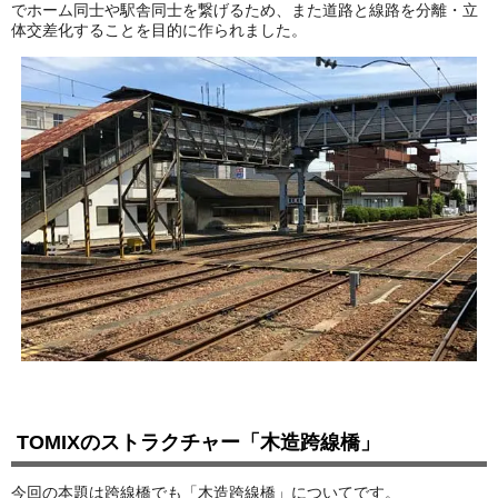
でホーム同士や駅舎同士を繋げるため、また道路と線路を分離・立
体交差化することを目的に作られました。
Infomation
ご注文方法
ヘルプページ
お問い合せ
ログイン/マイページ
お気に入りリスト
新規会員登録
TOMIXのストラクチャー「木造跨線橋」
会員ランクについて
今回の本題は跨線橋でも「木造跨線橋」についてです。