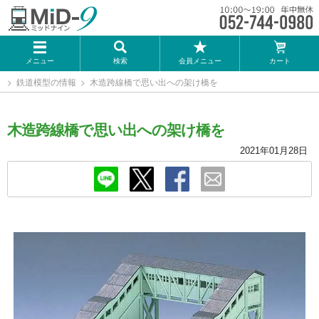
メーカー一覧
メニュー
検索
会員メニュー
カート
TOMIX
鉄道模型の情報
木造跨線橋で思い出への架け橋を
KATO
木造跨線橋で思い出への架け橋を
GREENMAX
2021年01月28日
トミーテック
マイクロエース
Bトレインショーティー
タカラトミー（プラレール）