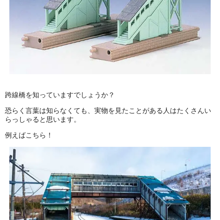
ポポンデッタ
MODEMO(モデモ)
さんけい
トラムウェイ
跨線橋を知っていますでしょうか？
恐らく言葉は知らなくても、実物を見たことがある人はたくさんい
天賞堂
らっしゃると思います。
例えばこちら！
TTC
セール品・キャンペーン
セール商品