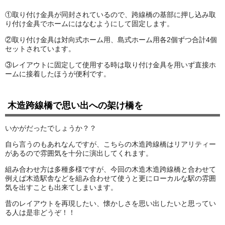
①取り付け金具が同封されているので、跨線橋の基部に押し込み取
り付け金具でホームにはなむようにして固定します。
②取り付け金具は対向式ホーム用、島式ホーム用各2個ずつ合計4個
セットされています。
③レイアウトに固定して使用する時は取り付け金具を用いず直接ホ
ームに接着したほうが便利です。
木造跨線橋で思い出への架け橋を
いかがだったでしょうか？？
自ら言うのもあれなんですが、こちらの木造跨線橋はリアリティー
があるので雰囲気を十分に演出してくれます。
組み合わせ方は多種多様ですが、今回の木造木造跨線橋と合わせて
例えば木造駅舎などを組み合わせて使うと更にローカルな駅の雰囲
気を出すことも出来てしまいます。
昔のレイアウトを再現したい、懐かしさを思い出したいと思ってい
る人は是非どうぞ！！