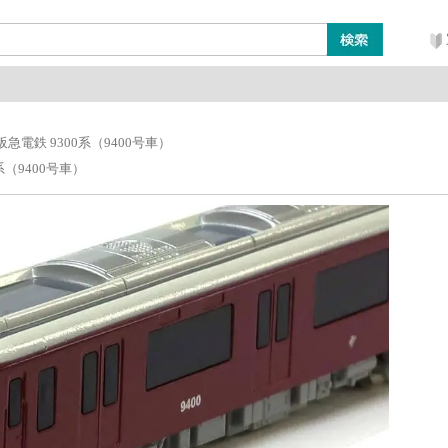
ン
レイアウト・ジオラマ類
工具・塗料・その他
3 阪急電鉄 9300系（9400号車）
0系（9400号車）