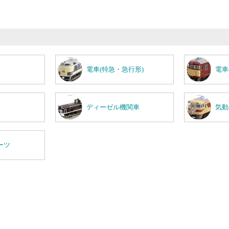
電車(特急・急行形)
電車
ディーゼル機関車
気動
ーツ