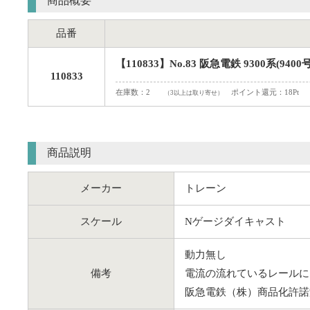
商品概要
品番
【110833】No.83 阪急電鉄 9300系(9400
110833
在庫数：2
ポイント還元：18Pt
（3以上は取り寄せ）
商品説明
メーカー
トレーン
スケール
Nゲージダイキャスト
動力無し
備考
電流の流れているレールに
阪急電鉄（株）商品化許諾