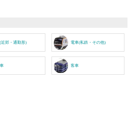
(近郊・通勤形)
電車(私鉄・その他)
車
客車