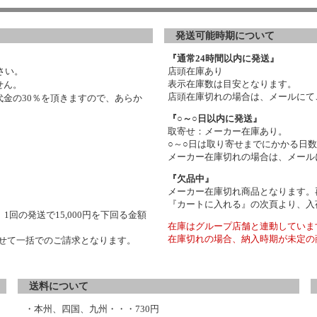
発送可能時期について
『通常24時間以内に発送』
さい。
店頭在庫あり
表示在庫数は目安となります。
せん。
店頭在庫切れの場合は、メールにて
金の30％を頂きますので、あらか
『○～○日以内に発送』
取寄せ：メーカー在庫あり。
○～○日は取り寄せまでにかかる日
メーカー在庫切れの場合は、メール
『欠品中』
メーカー在庫切れ商品となります。
『カートに入れる』の次頁より、入
1回の発送で15,000円を下回る金額
在庫はグループ店舗と連動していま
在庫切れの場合、納入時期が未定の
わせて一括でのご請求となります。
送料について
・本州、四国、九州・・・730円