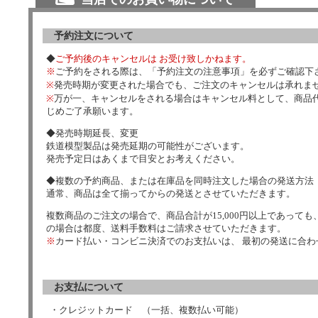
予約注文について
◆
ご予約後のキャンセルは お受け致しかねます。
※
ご予約をされる際は、「予約注文の注意事項」を必ずご確認下
※
発売時期が変更された場合でも、ご注文のキャンセルは承れま
※
万が一、キャンセルをされる場合はキャンセル料として、商品代
じめご了承願います。
◆発売時期延長、変更
鉄道模型製品は発売延期の可能性がございます。
発売予定日はあくまで目安とお考えください。
◆複数の予約商品、または在庫品を同時注文した場合の発送方法
通常、商品は全て揃ってからの発送とさせていただきます。
複数商品のご注文の場合で、商品合計が15,000円以上であっても、
の場合は都度、送料手数料はご請求させていただきます。
※
カード払い・コンビニ決済でのお支払いは、 最初の発送に合
お支払について
・クレジットカード （一括、複数払い可能）