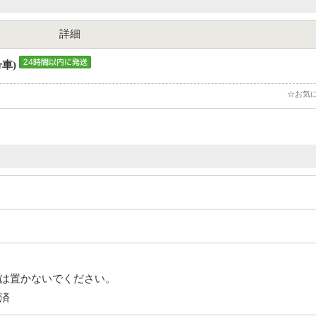
詳細
号車)
☆お気
は置かないでください。
済