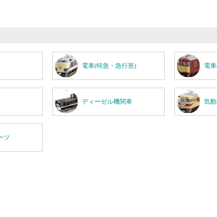
電車(特急・急行形)
電車
ディーゼル機関車
気動
ーツ