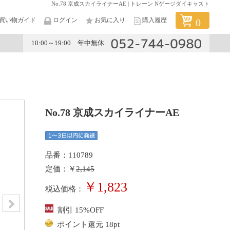
No.78 京成スカイライナーAE | トレーン Nゲージダイキャスト
買い物ガイド
ログイン
お気に入り
購入履歴
0
10:00～19:00 年中無休
メーカー
No.78 京成スカイライナーAE
品番：110789
定価：￥
2,145
￥1,823
税込価格：
割引 15%OFF
ポイント還元 18pt