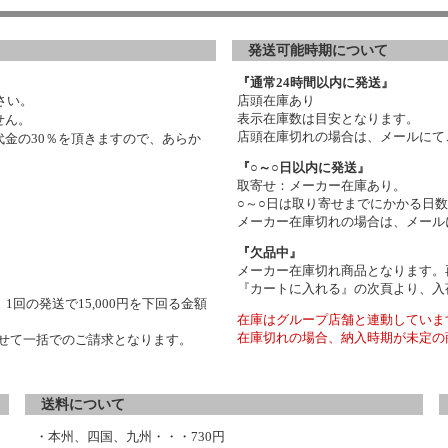
発送可能時期について
『通常24時間以内に発送』
さい。
店頭在庫あり
表示在庫数は目安となります。
せん。
店頭在庫切れの場合は、メールにて
金の30％を頂きますので、あらか
『○～○日以内に発送』
取寄せ：メーカー在庫あり。
○～○日は取り寄せまでにかかる日
メーカー在庫切れの場合は、メール
『欠品中』
メーカー在庫切れ商品となります。
『カートに入れる』の次頁より、入
1回の発送で15,000円を下回る金額
在庫はグループ店舗と連動していま
在庫切れの場合、納入時期が未定の
わせて一括でのご請求となります。
送料について
・本州、四国、九州・・・730円