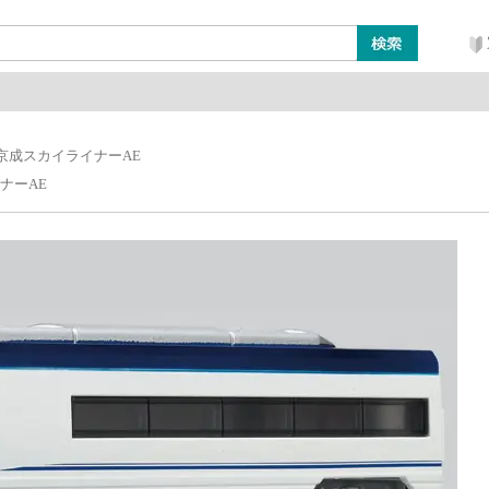
ン
レイアウト・ジオラマ類
工具・塗料・その他
8 京成スカイライナーAE
イナーAE