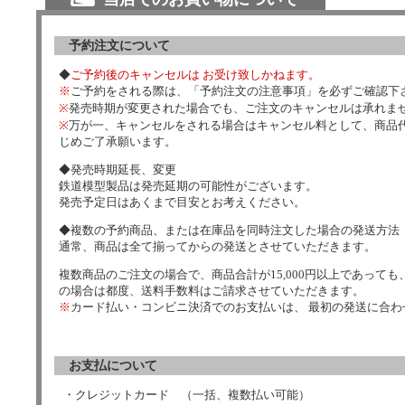
予約注文について
◆
ご予約後のキャンセルは お受け致しかねます。
※
ご予約をされる際は、「予約注文の注意事項」を必ずご確認下
※
発売時期が変更された場合でも、ご注文のキャンセルは承れま
※
万が一、キャンセルをされる場合はキャンセル料として、商品代
じめご了承願います。
◆発売時期延長、変更
鉄道模型製品は発売延期の可能性がございます。
発売予定日はあくまで目安とお考えください。
◆複数の予約商品、または在庫品を同時注文した場合の発送方法
通常、商品は全て揃ってからの発送とさせていただきます。
複数商品のご注文の場合で、商品合計が15,000円以上であっても、
の場合は都度、送料手数料はご請求させていただきます。
※
カード払い・コンビニ決済でのお支払いは、 最初の発送に合
お支払について
・クレジットカード （一括、複数払い可能）