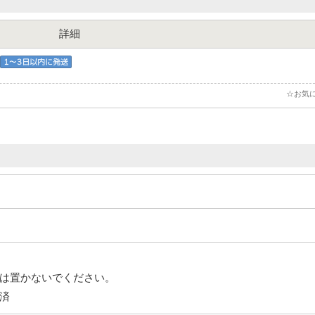
詳細
☆お気
は置かないでください。
済