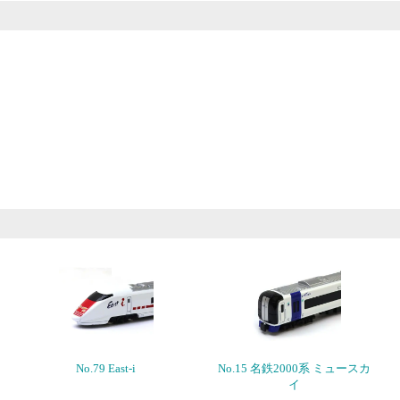
No.79 East-i
No.15 名鉄2000系 ミュースカ
イ