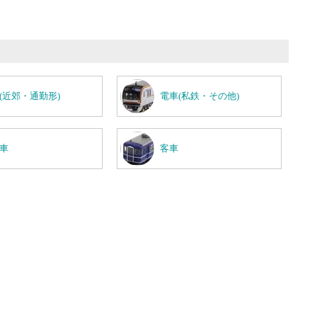
(近郊・通勤形)
電車(私鉄・その他)
車
客車