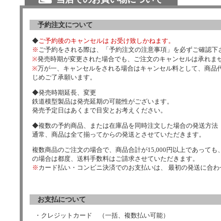
予約注文について
◆
ご予約後のキャンセルは お受け致しかねます。
※
ご予約をされる際は、「予約注文の注意事項」を必ずご確認下
※
発売時期が変更された場合でも、ご注文のキャンセルは承れま
※
万が一、キャンセルをされる場合はキャンセル料として、商品代
じめご了承願います。
◆発売時期延長、変更
鉄道模型製品は発売延期の可能性がございます。
発売予定日はあくまで目安とお考えください。
◆複数の予約商品、または在庫品を同時注文した場合の発送方法
通常、商品は全て揃ってからの発送とさせていただきます。
複数商品のご注文の場合で、商品合計が15,000円以上であっても、
の場合は都度、送料手数料はご請求させていただきます。
※
カード払い・コンビニ決済でのお支払いは、 最初の発送に合
お支払について
・クレジットカード （一括、複数払い可能）