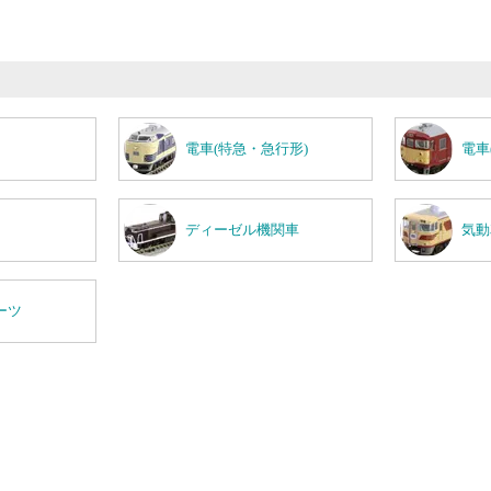
電車(特急・急行形)
電車
ディーゼル機関車
気動
ーツ