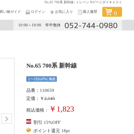
No.65 700系 新幹線 | トレーン Nゲージダイキャスト
買い物ガイド
ログイン
お気に入り
購入履歴
0
10:00～19:00 年中無休
メーカー
No.65 700系 新幹線
品番：110659
定価：￥
2,145
￥1,823
税込価格：
割引 15%OFF
ポイント還元 18pt