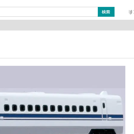
ン
レイアウト・ジオラマ類
工具・塗料・その他