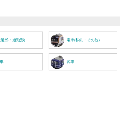
(近郊・通勤形)
電車(私鉄・その他)
車
客車