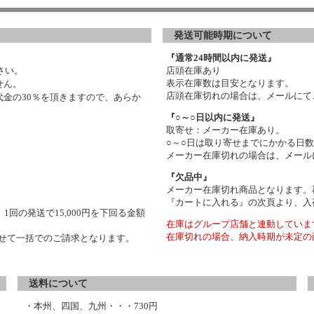
発送可能時期について
『通常24時間以内に発送』
さい。
店頭在庫あり
表示在庫数は目安となります。
せん。
店頭在庫切れの場合は、メールにて
金の30％を頂きますので、あらか
『○～○日以内に発送』
取寄せ：メーカー在庫あり。
○～○日は取り寄せまでにかかる日
メーカー在庫切れの場合は、メール
『欠品中』
メーカー在庫切れ商品となります。
『カートに入れる』の次頁より、入
1回の発送で15,000円を下回る金額
在庫はグループ店舗と連動していま
在庫切れの場合、納入時期が未定の
わせて一括でのご請求となります。
送料について
・本州、四国、九州・・・730円