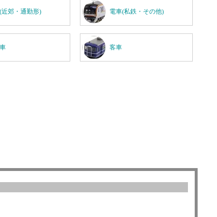
(近郊・通勤形)
電車(私鉄・その他)
車
客車