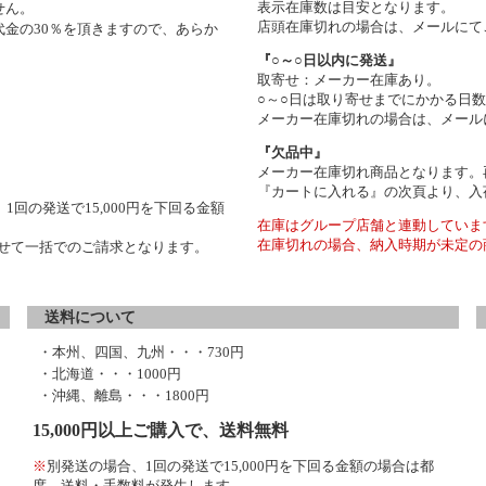
表示在庫数は目安となります。
せん。
店頭在庫切れの場合は、メールにて
金の30％を頂きますので、あらか
『○～○日以内に発送』
取寄せ：メーカー在庫あり。
○～○日は取り寄せまでにかかる日
メーカー在庫切れの場合は、メール
『欠品中』
メーカー在庫切れ商品となります。
『カートに入れる』の次頁より、入
1回の発送で15,000円を下回る金額
在庫はグループ店舗と連動していま
在庫切れの場合、納入時期が未定の
わせて一括でのご請求となります。
送料について
・本州、四国、九州・・・730円
・北海道・・・1000円
・沖縄、離島・・・1800円
15,000円以上ご購入で、送料無料
※
別発送の場合、1回の発送で15,000円を下回る金額の場合は都
度、送料・手数料が発生します。