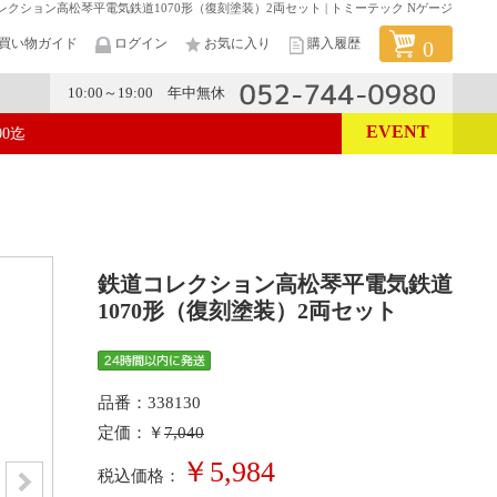
レクション高松琴平電気鉄道1070形（復刻塗装）2両セット | トミーテック Nゲージ
買い物ガイド
ログイン
お気に入り
購入履歴
0
10:00～19:00 年中無休
EVENT
00迄
メーカー
鉄道コレクション高松琴平電気鉄道
1070形（復刻塗装）2両セット
品番：338130
定価：￥
7,040
￥5,984
税込価格：