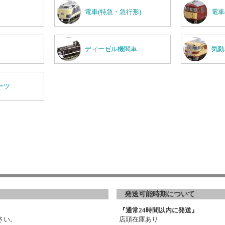
電車(特急・急行形)
電車
ディーゼル機関車
気動
ーツ
発送可能時期について
『通常24時間以内に発送』
さい。
店頭在庫あり