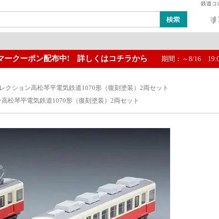
鉄道コ
マークーポン配布中! 詳しくはコチラから
期間：～8/16 19:
ン
レイアウト・ジオラマ類
工具・塗料・その他
レクション高松琴平電気鉄道1070形（復刻塗装）2両セット
高松琴平電気鉄道1070形（復刻塗装）2両セット