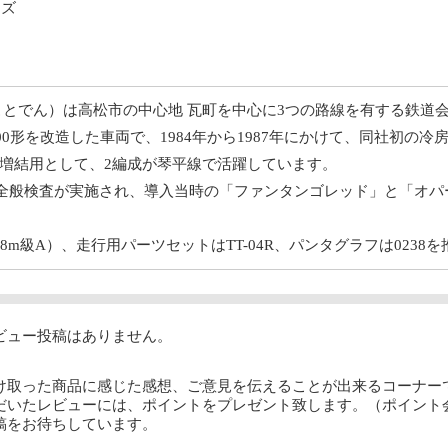
イズ
ことでん）は高松市の中心地 瓦町を中心に3つの路線を有する鉄道
600形を改造した車両で、1984年から1987年にかけて、同社初の
増結用として、2編成が琴平線で活躍しています。
に全般検査が実施され、導入当時の「ファンタンゴレッド」と「オパール
18m級A）、走行用パーツセットはTT-04R、パンタグラフは0238
ビュー投稿はありません。
け取った商品に感じた感想、ご意見を伝えることが出来るコーナー
だいたレビューには、ポイントをプレゼント致します。（ポイント
稿をお待ちしています。