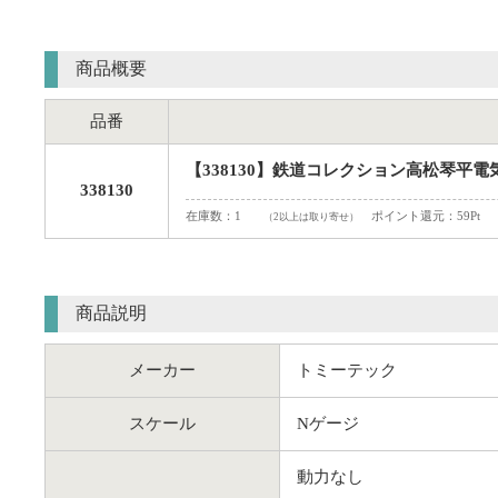
商品概要
品番
【338130】鉄道コレクション高松琴平電気
338130
在庫数：1
ポイント還元：59Pt
（2以上は取り寄せ）
商品説明
メーカー
トミーテック
スケール
Nゲージ
動力なし