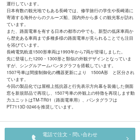
メルマガ登録
LINEお友達登録
運行しています。
日本有数の観光地でもある長崎では、修学旅行の学生や長崎港に
寄港する海外からのクルーズ船、国内外から多くの観光客が訪れ
ています。
Infomation
また、路面電車を有する日本の都市の中でも、新型の低床車両か
ら歴史ある車両まで多種多様の路面電車が見られることでも注目
ご注文方法
を浴びています。
長崎電気軌道1500形車両は1993年から7両が登場しました。
先に登場した1200・1300形と類似の外観デザインとなっていま
ヘルプページ
すが、シングルアームパンタグラフを搭載しています。
1507号車は間接制御化の機器更新により 1500A形 と区分され
お問い合せ
ています。
今回の製品化では屋根上抵抗器と行先表示方向幕を装備した側面
窓を新規部品で再現し、1507号車の外観上の特徴を再現します動
ログイン/マイページ
力ユニットはTM-TR01（路面電車用）、パンタグラフは
PT7113D 0246を推奨しています。
お気に入りリスト
新規会員登録
電話で注文・問い合わせ