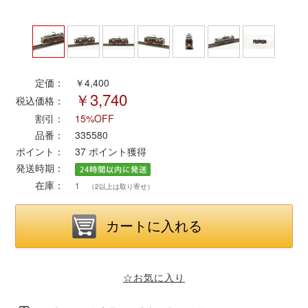
ポポンデッタ
MODEMO(モデモ)
定価：
￥4,400
￥3,740
税込価格：
さんけい
割引：
15%OFF
品番：
335580
トラムウェイ
ポイント：
37
ポイント獲得
発送時期：
天賞堂
在庫：
1
（2以上は取り寄せ）
TTC
セール品・キャンペーン
☆お気に入り