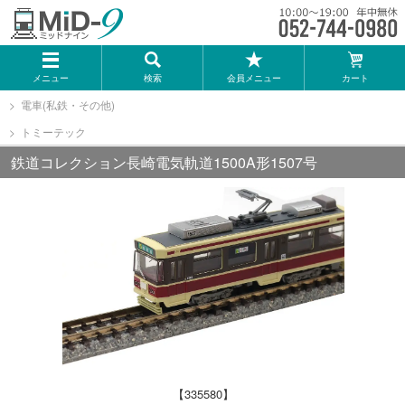
メーカー一覧
メニュー
検索
会員メニュー
カート
TOMIX
電車(私鉄・その他)
トミーテック
KATO
鉄道コレクション長崎電気軌道1500A形1507号
GREENMAX
トミーテック
マイクロエース
Bトレインショーティー
【335580】
タカラトミー（プラレール）