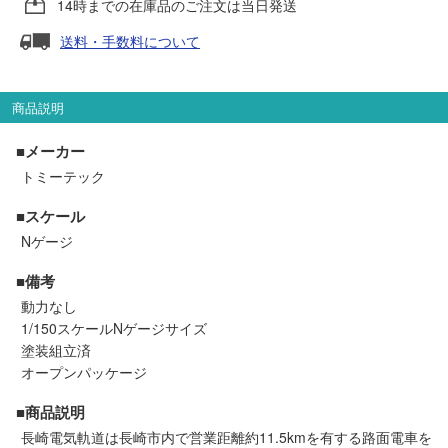
14時までの在庫品のご注文は当日発送
セール商品
送料・手数料について
走行エリア別 鉄道模型車両リスト
商品説明
■メーカー
北海道・東北
関東
トミーテック
■スケール
中部
関西
Nゲージ
中国・四国
九州・沖縄
■備考
動力なし
1/150スケールNゲージサイズ
お役立ち情報
塗装組立済
オープンパッケージ
鉄道模型の情報
商品レビュー
■商品説明
長崎電気軌道は長崎市内で営業距離約11.5kmを有する路面電車を