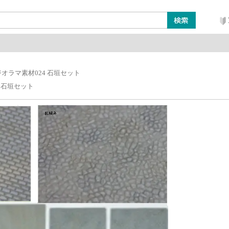
ン
レイアウト・ジオラマ類
工具・塗料・その他
ジオラマ素材024 石垣セット
 石垣セット