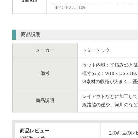
268918
ポイント還元：11Pt
商品説明
メーカー
トミーテック
セット内容：平積みx3と乱積
備考
概寸(cm)：W10 x D6 x H0
※素材の収縮が大きく、歪
レイアウトなどに加工して
商品説明
線路脇の崖や、河川のなど
商品レビュー
この商品のレ