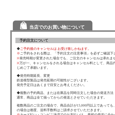
当店でのお買い物について
予約注文について
◆
ご予約後のキャンセルは お受け致しかねます。
※
ご予約をされる際は、「予約注文の注意事項」を必ずご確認下
※
発売時期が変更された場合でも、ご注文のキャンセルは承れま
※
万が一、キャンセルをされる場合はキャンセル料として、商品代
じめご了承願います。
◆発売時期延長、変更
鉄道模型製品は発売延期の可能性がございます。
発売予定日はあくまで目安とお考えください。
◆複数の予約商品、または在庫品を同時注文した場合の発送方法
通常、商品は全て揃ってからの発送とさせていただきます。
複数商品のご注文の場合で、商品合計が15,000円以上であっても、
の場合は都度、送料手数料はご請求させていただきます。
※
カード払い・コンビニ決済でのお支払いは、 最初の発送に合