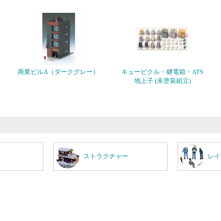
商業ビルA（ダークグレー）
キュービクル・継電箱・ATS
地上子 (未塗装組立)
ストラクチャー
レイ