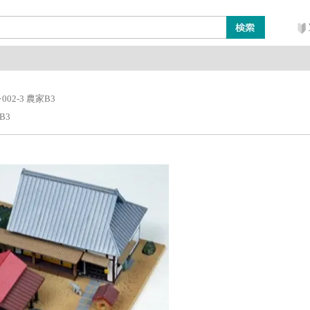
ン
レイアウト・ジオラマ類
工具・塗料・その他
02-3 農家B3
B3