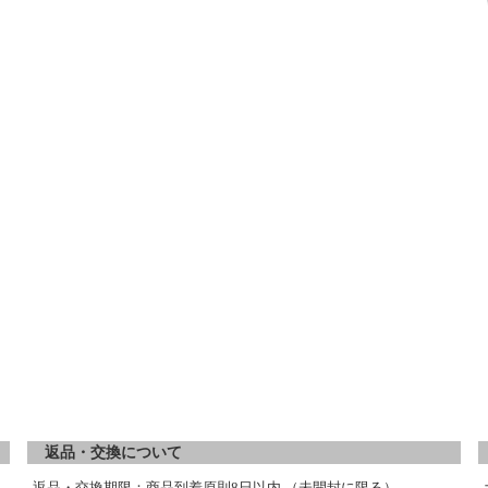
返品・交換について
返品・交換期限：商品到着原則8日以内 （未開封に限る）