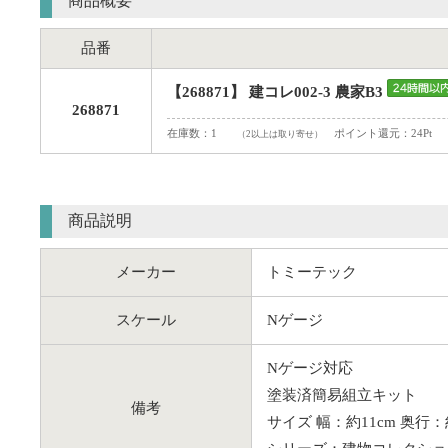
商品概要
品番
【268871】 建コレ002-3 農家B3
268871
在庫数：1
ポイント還元：24Pt
（2以上は取り寄せ）
商品説明
メーカー
トミーテック
スケール
Nゲージ
Nゲージ対応
塗装済簡易組立キット
備考
サイズ 幅：約11cm 奥行：