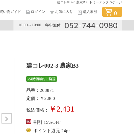
建コレ002-3 農家B3 | トミーテック Nゲージ
買い物ガイド
ログイン
お気に入り
購入履歴
0
10:00～19:00 年中無休
メーカー
建コレ002-3 農家B3
品番：268871
定価：￥
2,860
￥2,431
税込価格：
割引 15%OFF
ポイント還元 24pt