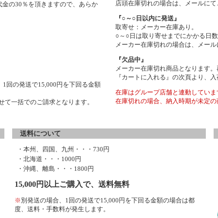
店頭在庫切れの場合は、メールにて
金の30％を頂きますので、あらか
『○～○日以内に発送』
取寄せ：メーカー在庫あり。
○～○日は取り寄せまでにかかる日
メーカー在庫切れの場合は、メール
『欠品中』
メーカー在庫切れ商品となります。
『カートに入れる』の次頁より、入
1回の発送で15,000円を下回る金額
在庫はグループ店舗と連動していま
在庫切れの場合、納入時期が未定の
わせて一括でのご請求となります。
送料について
・本州、四国、九州・・・730円
・北海道・・・1000円
・沖縄、離島・・・1800円
15,000円以上ご購入で、送料無料
※
別発送の場合、1回の発送で15,000円を下回る金額の場合は都
度、送料・手数料が発生します。