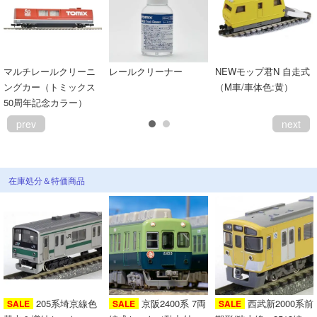
マルチレールクリーニ
レールクリーナー
NEWモップ君N 自走式
ングカー（トミックス
（M車/車体色:黄）
50周年記念カラー）
prev
next
在庫処分＆特価商品
205系埼京線色
京阪2400系 7両
西武新2000系前
SALE
SALE
SALE