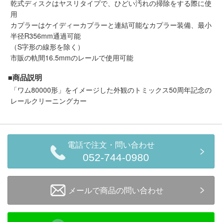
乾式ディスクはヤスリタイプで、ひどい汚れの掃除をする際に使
メルマガ登録
LINEお友達登録
用
カプラーはケイディーカプラーと連結可能なカプラー装備、最小
半径R356mm通過可能
Infomation
（S字形の線形を除く）
市販の軌間16.5mmのレールで使用可能
ご注文方法
■商品説明
「ワム80000形」をイメージした外観のトミックス50周年記念の
ヘルプページ
レールクリーニングカー
お問い合せ
電話で注文・問い合わせ
ログイン/マイページ
052-744-0980
お気に入りリスト
メールで商品の問い合わせ
新規会員登録