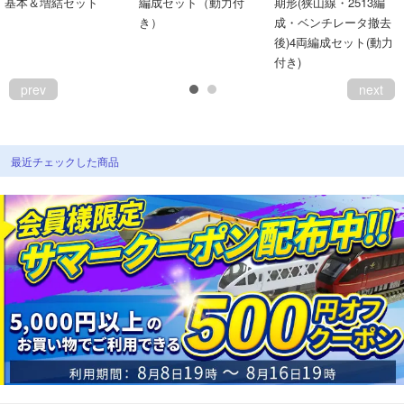
基本＆増結セット
編成セット（動力付
期形(狭山線・2513編
き）
成・ベンチレータ撤去
後)4両編成セット(動力
付き)
prev
next
最近チェックした商品