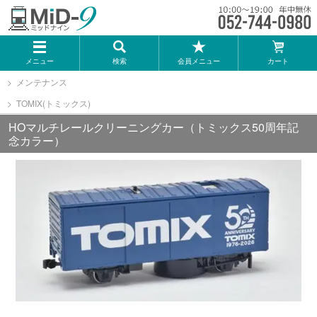
メーカー一覧
メニュー
検索
会員メニュー
カート
TOMIX
メンテナンス
TOMIX(トミックス)
KATO
HOマルチレールクリーニングカー（トミックス50周年記
念カラー）
GREENMAX
トミーテック
マイクロエース
Bトレインショーティー
タカラトミー（プラレール）