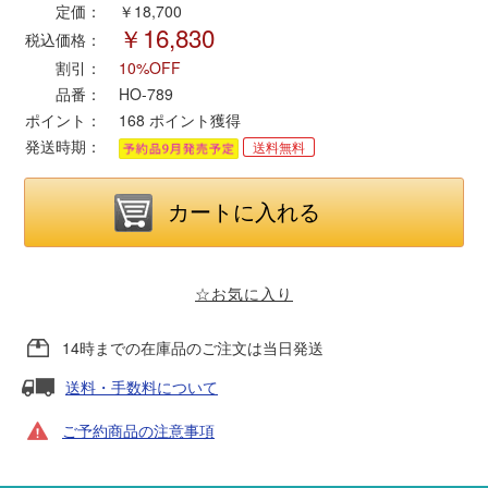
定価：
￥18,700
￥16,830
税込価格：
ポポンデッタ
割引：
10%OFF
品番：
HO-789
MODEMO(モデモ)
ポイント：
168
ポイント獲得
発送時期：
送料無料
さんけい
トラムウェイ
天賞堂
☆お気に入り
14時までの在庫品のご注文は当日発送
TTC
送料・手数料について
ご予約商品の注意事項
セール品・キャンペーン