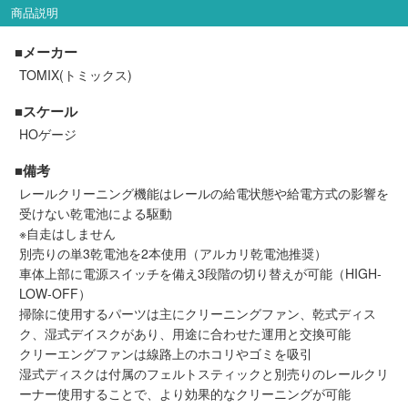
セール商品
商品説明
■メーカー
TOMIX(トミックス)
走行エリア別 鉄道模型車両リスト
■スケール
HOゲージ
北海道・東北
関東
■備考
レールクリーニング機能はレールの給電状態や給電方式の影響を
中部
関西
受けない乾電池による駆動
※自走はしません
中国・四国
九州・沖縄
別売りの単3乾電池を2本使用（アルカリ乾電池推奨）
車体上部に電源スイッチを備え3段階の切り替えが可能（HIGH-
LOW-OFF）
掃除に使用するパーツは主にクリーニングファン、乾式ディス
お役立ち情報
ク、湿式デイスクがあり、用途に合わせた運用と交換可能
クリーエングファンは線路上のホコリやゴミを吸引
鉄道模型の情報
商品レビュー
湿式ディスクは付属のフェルトスティックと別売りのレールクリ
ーナー使用することで、より効果的なクリーニングが可能