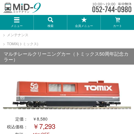
メーカー一覧
メニュー
検索
会員メニュー
カート
TOMIX
メンテナンス
TOMIX(トミックス)
KATO
マルチレールクリーニングカー（トミックス50周年記念カ
ラー）
GREENMAX
トミーテック
マイクロエース
Bトレインショーティー
定価：
￥8,580
￥7,293
税込価格：
タカラトミー（プラレール）