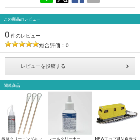
会員ランクについて
この商品のレビュー
会社概要
0
件のレビュー
レビューについて
総合評価：0
© 2026 Mid Japan, Inc.
関連商品
線路クリーニングキッ
レールクリーナー
NEWモップ君N 自走式