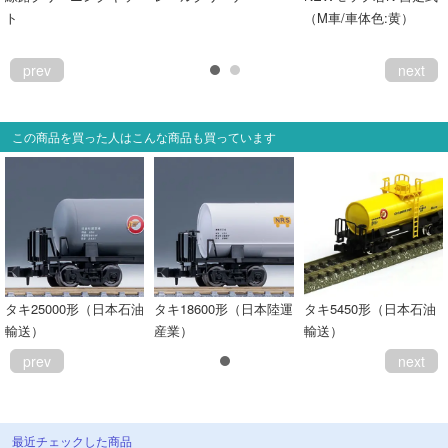
ト
（M車/車体色:黄）
prev
next
この商品を買った人はこんな商品も買っています
タキ25000形（日本石油
タキ18600形（日本陸運
タキ5450形（日本石油
輸送）
産業）
輸送）
prev
next
最近チェックした商品