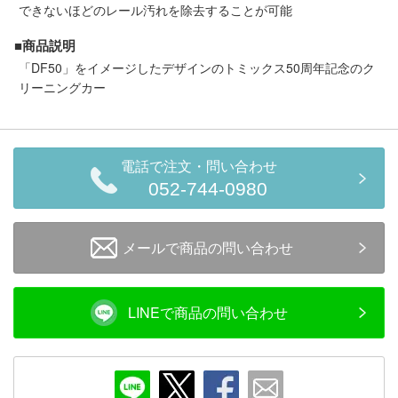
メルマガ登録
LINEお友達登録
できないほどのレール汚れを除去することが可能
■商品説明
「DF50」をイメージしたデザインのトミックス50周年記念のク
Infomation
リーニングカー
ご注文方法
電話で注文・問い合わせ
ヘルプページ
052-744-0980
お問い合せ
メールで商品の問い合わせ
ログイン/マイページ
LINEで商品の問い合わせ
お気に入りリスト
新規会員登録