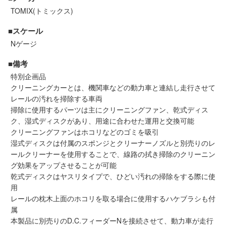
セール商品
TOMIX(トミックス)
■スケール
Nゲージ
走行エリア別 鉄道模型車両リスト
■備考
特別企画品
北海道・東北
関東
クリーニングカーとは、機関車などの動力車と連結し走行させて
レールの汚れを掃除する車両
掃除に使用するパーツは主にクリーニングファン、乾式ディス
中部
関西
ク、湿式ディスクがあり、用途に合わせた運用と交換可能
クリーニングファンはホコリなどのゴミを吸引
中国・四国
九州・沖縄
湿式ディスクは付属のスポンジとクリーナーノズルと別売りのレ
ールクリーナーを使用することで、線路の拭き掃除のクリーニン
グ効果をアップさせることが可能
お役立ち情報
乾式ディスクはヤスリタイプで、ひどい汚れの掃除をする際に使
用
レールの枕木上面のホコリを取る場合に使用するハケブラシも付
鉄道模型の情報
商品レビュー
属
本製品に別売りのD.C.フィーダーNを接続させて、動力車が走行