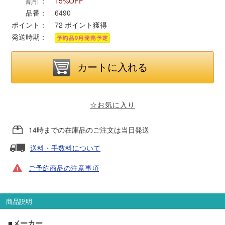
割引：
15%OFF
品番：
6490
ポポンデッタ
ポイント：
72
ポイント獲得
発送時期：
MODEMO(モデモ)
さんけい
☆お気に入り
トラムウェイ
14時までの在庫品のご注文は当日発送
天賞堂
送料・手数料について
TTC
ご予約商品の注意事項
商品説明
セール品・キャンペーン
■メーカー