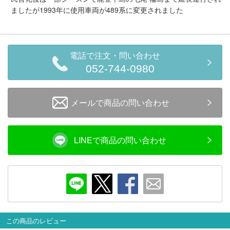
ましたが1993年に使用車両が489系に変更されました
会員ランクについて
会社概要
電話で注文・問い合わせ
レビューについて
052-744-0980
© 2026 Mid Japan, Inc.
メールで商品の問い合わせ
LINEで商品の問い合わせ
この商品のレビュー