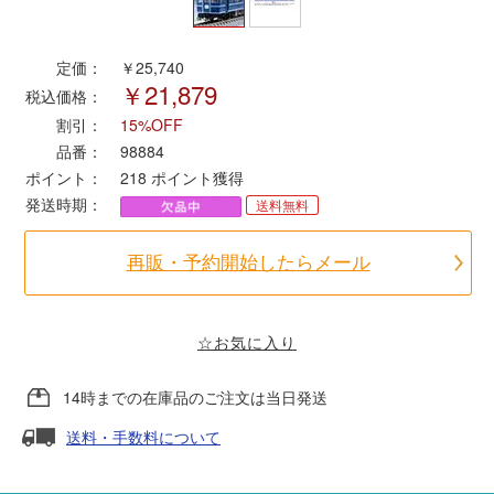
ポポンデッタ
定価：
￥25,740
￥21,879
税込価格：
MODEMO(モデモ)
割引：
15%OFF
品番：
98884
さんけい
ポイント：
218
ポイント獲得
発送時期：
送料無料
トラムウェイ
再販・予約開始したらメール
天賞堂
☆お気に入り
TTC
14時までの在庫品のご注文は当日発送
送料・手数料について
セール品・キャンペーン