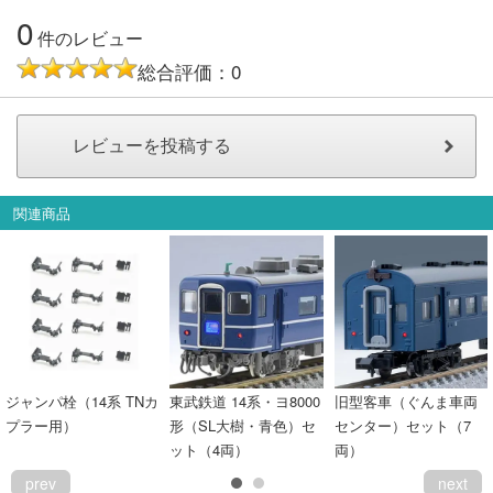
0
件のレビュー
総合評価：0
関連商品
ジャンパ栓（14系 TNカ
東武鉄道 14系・ヨ8000
旧型客車（ぐんま車両
プラー用）
形（SL大樹・青色）セ
センター）セット（7
ット（4両）
両）
prev
next