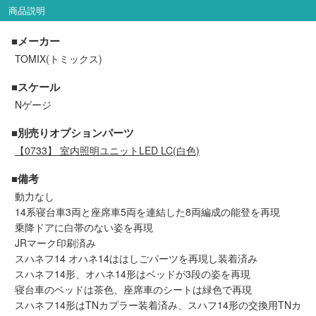
セール商品
商品説明
■メーカー
TOMIX(トミックス)
走行エリア別 鉄道模型車両リスト
■スケール
Nゲージ
北海道・東北
関東
■別売りオプションパーツ
【0733】
室内照明ユニットLED LC(白色)
中部
関西
■備考
中国・四国
九州・沖縄
動力なし
14系寝台車3両と座席車5両を連結した8両編成の能登を再現
乗降ドアに白帯のない姿を再現
JRマーク印刷済み
お役立ち情報
スハネフ14 オハネ14ははしごパーツを再現し装着済み
スハネフ14形、オハネ14形はベッドが3段の姿を再現
鉄道模型の情報
商品レビュー
寝台車のベッドは茶色、座席車のシートは緑色で再現
スハネフ14形はTNカプラー装着済み、スハフ14形の交換用TNカ