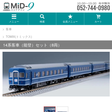
メーカー一覧
メニュー
検索
会員メニュー
カート
TOMIX
客車
TOMIX(トミックス)
KATO
14系客車（能登）セット（8両）
GREENMAX
トミーテック
マイクロエース
Bトレインショーティー
タカラトミー（プラレール）