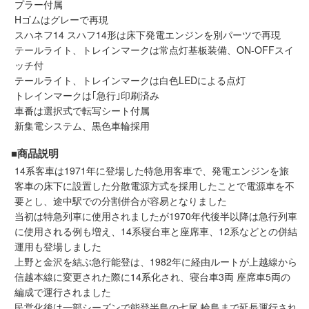
プラー付属
メルマガ登録
LINEお友達登録
Hゴムはグレーで再現
スハネフ14 スハフ14形は床下発電エンジンを別パーツで再現
テールライト、トレインマークは常点灯基板装備、ON-OFFスイ
Infomation
ッチ付
テールライト、トレインマークは白色LEDによる点灯
トレインマークは｢急行｣印刷済み
ご注文方法
車番は選択式で転写シート付属
新集電システム、黒色車輪採用
ヘルプページ
■商品説明
14系客車は1971年に登場した特急用客車で、発電エンジンを旅
お問い合せ
客車の床下に設置した分散電源方式を採用したことで電源車を不
要とし、途中駅での分割併合が容易となりました
ログイン/マイページ
当初は特急列車に使用されましたが1970年代後半以降は急行列車
に使用される例も増え、14系寝台車と座席車、12系などとの併結
運用も登場しました
お気に入りリスト
上野と金沢を結ぶ急行能登は、1982年に経由ルートが上越線から
信越本線に変更された際に14系化され、寝台車3両 座席車5両の
新規会員登録
編成で運行されました
民営化後は一部シーズンで能登半島の七尾 輪島まで延長運行され