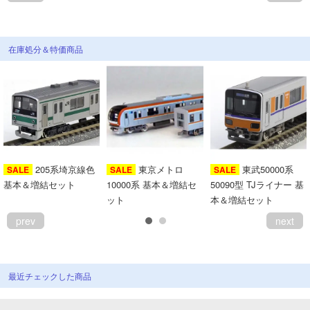
在庫処分＆特価商品
205系埼京線色
東京メトロ
東武50000系
SALE
SALE
SALE
基本＆増結セット
10000系 基本＆増結セ
50090型 TJライナー 基
ット
本＆増結セット
prev
next
最近チェックした商品