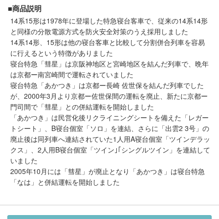
メルマガ登録
LINEお友達登録
■商品説明
14系15形は1978年に登場した特急寝台客車で、従来の14系14形
と同様の分散電源方式を防火安全対策のうえ採用しました
14系14形、15形は他の寝台客車と比較して分割併合列車を容易
Infomation
に行えるという特徴がありました
寝台特急「彗星」は京阪神地区と宮崎地区を結んだ列車で、晩年
ご注文方法
は京都ー南宮崎間で運転されていました
寝台特急「あかつき」は京都ー長崎 佐世保を結んだ列車でした
ヘルプページ
が、2000年3月より京都ー佐世保間の運転を廃止、新たに京都ー
門司間で「彗星」との併結運転を開始しました
「あかつき」は民営化後リクライニングシートを備えた「レガー
お問い合せ
トシート」、B寝台個室「ソロ」を連結、さらに「出雲2 3号」の
廃止後は同列車へ連結されていた1人用A寝台個室「ツインデラッ
ログイン/マイページ
クス」、2人用B寝台個室「ツイン｣｢シングルツイン」を連結して
いました
2005年10月には「彗星」が廃止となり「あかつき」は寝台特急
お気に入りリスト
「なは」と併結運転を開始しました
新規会員登録