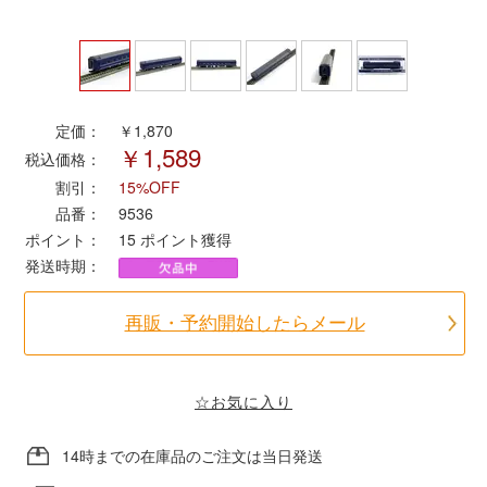
ポポンデッタ
MODEMO(モデモ)
定価：
￥1,870
￥1,589
税込価格：
さんけい
割引：
15%OFF
品番：
9536
トラムウェイ
ポイント：
15
ポイント獲得
発送時期：
天賞堂
再販・予約開始したらメール
TTC
☆お気に入り
セール品・キャンペーン
14時までの在庫品のご注文は当日発送