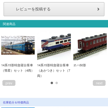
関連商品
14系15形特急寝台客車
14系15形特急寝台客車
オハ50形
（彗星）セット（4両）
（あかつき）セット（7
両）
prev
next
在庫処分＆特価商品