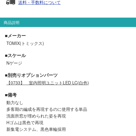
送料・手数料について
セール商品
商品説明
走行エリア別 鉄道模型車両リスト
■メーカー
TOMIX(トミックス)
北海道・東北
関東
■スケール
Nゲージ
中部
関西
■別売りオプションパーツ
【0733】
中国・四国
室内照明ユニットLED LC(白色)
九州・沖縄
■備考
動力なし
お役立ち情報
多客期の編成を再現するのに使用する単品
洗面所窓が埋められた姿を再現
鉄道模型の情報
商品レビュー
Hゴムは黒色で再現
新集電システム、黒色車輪採用