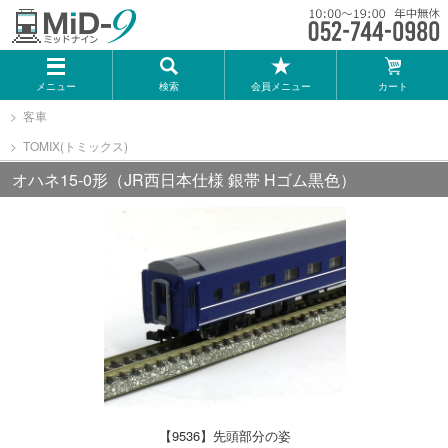
メーカー一覧
メニュー
検索
会員メニュー
カート
TOMIX
客車
TOMIX(トミックス)
KATO
オハネ15-0形（JR西日本仕様 銀帯 Hゴム黒色）
GREENMAX
トミーテック
マイクロエース
Bトレインショーティー
【9536】先頭部分の姿
タカラトミー（プラレール）