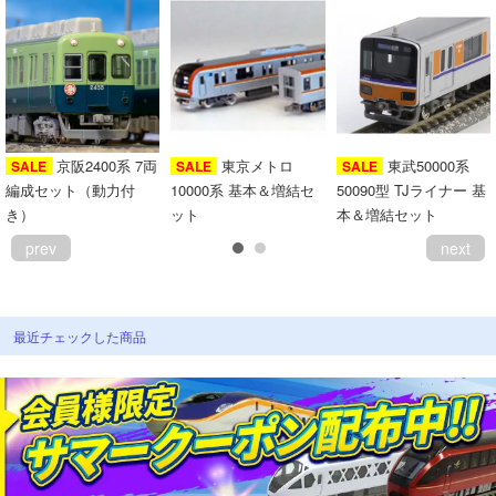
京阪2400系 7両
東京メトロ
東武50000系
SALE
SALE
SALE
編成セット（動力付
10000系 基本＆増結セ
50090型 TJライナー 基
き）
ット
本＆増結セット
prev
next
最近チェックした商品