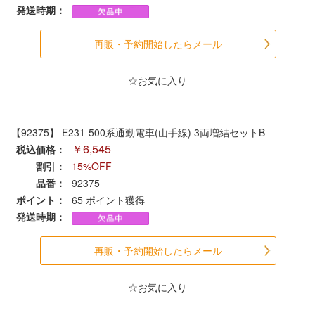
メルマガ登録
LINEお友達登録
発送時期：
再販・予約開始したらメール
Infomation
☆お気に入り
ご注文方法
【92375】 E231-500系通勤電車(山手線) 3両増結セットB
ヘルプページ
￥6,545
税込価格：
割引：
15%OFF
お問い合せ
品番：
92375
ポイント：
65
ポイント獲得
ログイン/マイページ
発送時期：
お気に入りリスト
再販・予約開始したらメール
☆お気に入り
新規会員登録