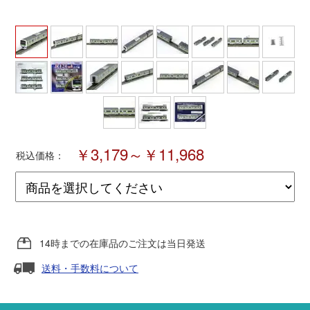
ポポンデッタ
MODEMO(モデモ)
さんけい
トラムウェイ
￥3,179～￥11,968
税込価格：
天賞堂
TTC
14時までの在庫品のご注文は当日発送
送料・手数料について
セール品・キャンペーン