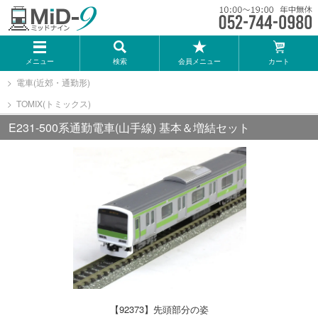
メーカー一覧
メニュー
検索
会員メニュー
カート
TOMIX
電車(近郊・通勤形)
TOMIX(トミックス)
KATO
E231-500系通勤電車(山手線) 基本＆増結セット
GREENMAX
トミーテック
マイクロエース
Bトレインショーティー
【92373】先頭部分の姿
タカラトミー（プラレール）