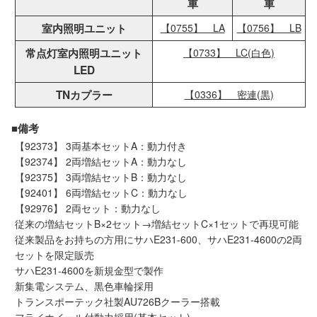
車
車
室内照明ユニット
【0755】 LA
【0756】 LB
常点灯室内照明ユニット
【0733】 LC(白色)
LED
TNカプラー
【0336】 密連(黒)
■備考
【92373】 3両基本セットA：動力付き
【92374】 2両増結セットA：動力なし
【92375】 3両増結セットB：動力なし
【92401】 6両増結セットC：動力なし
【92976】 2両セット：動力なし
従来の増結セットB×2セット→増結セットC×1セットで再現可能
従来製品をお持ちの方用にサハE231-600、サハE231-4600の2両
セットを限定販売
サハE231-4600を新規金型で製作
新集電システム、黒色車輪採用
トランスポーテック社製AU726Bクーラー搭載