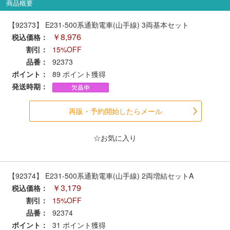
商品概要
セール商品
【92373】 E231-500系通勤電車(山手線) 3両基本セット
￥8,976
税込価格：
割引：
15%OFF
走行エリア別 鉄道模型車両リスト
品番：
92373
ポイント：
89
ポイント獲得
北海道・東北
関東
発送時期：
中部
関西
再販・予約開始したらメール
☆お気に入り
中国・四国
九州・沖縄
【92374】 E231-500系通勤電車(山手線) 2両増結セットA
お役立ち情報
￥3,179
税込価格：
割引：
15%OFF
鉄道模型の情報
商品レビュー
品番：
92374
ポイント：
31
ポイント獲得