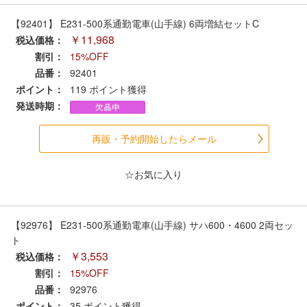
会員ランクについて
【92401】 E231-500系通勤電車(山手線) 6両増結セットC
￥11,968
税込価格：
会社概要
割引：
15%OFF
品番：
92401
ポイント：
119
ポイント獲得
レビューについて
発送時期：
© 2026 Mid Japan, Inc.
再販・予約開始したらメール
☆お気に入り
【92976】 E231-500系通勤電車(山手線) サハ600・4600 2両セッ
ト
￥3,553
税込価格：
割引：
15%OFF
品番：
92976
ポイント：
35
ポイント獲得