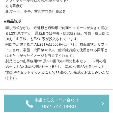
フライホイール付動力採用(基本セット)
方向幕点灯
JRマーク、車番、前面方向幕印刷済み
■商品説明
同じ形式ながら、近郊形と通勤形で前面のイメージが大きく異な
るE231系ですが、通勤形では中央・総武緩行線、常盤・成田線に
加えて山手線にもE231系が投入されています。
同線で活躍するこのE231系は500番代とされ、前面形状がリファ
インされ、常盤・成田線や中央・総武緩行線で使用される同系と
はまたちがったイメージを与えてくれます。
製品はこの山手線用231系500番代を3両の基本セット、2両の増
結セットAと3両の増結セットBとし、基本・増結Aを各1セット、
増結Bを2セットそろえることで11連のフル編成がお楽しみいただ
けます。
電話で注文・問い合わせ
052-744-0980