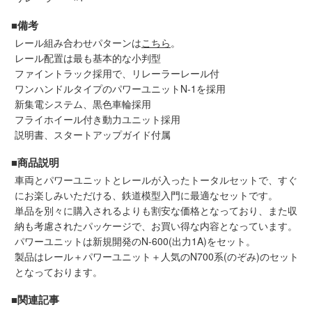
メルマガ登録
LINEお友達登録
■備考
レール組み合わせパターンは
こちら
。
レール配置は最も基本的な小判型
Infomation
ファイントラック採用で、リレーラーレール付
ワンハンドルタイプのパワーユニットN-1を採用
ご注文方法
新集電システム、黒色車輪採用
フライホイール付き動力ユニット採用
説明書、スタートアップガイド付属
ヘルプページ
■商品説明
お問い合せ
車両とパワーユニットとレールが入ったトータルセットで、すぐ
にお楽しみいただける、鉄道模型入門に最適なセットです。
単品を別々に購入されるよりも割安な価格となっており、また収
ログイン/マイページ
納も考慮されたパッケージで、お買い得な内容となっています。
パワーユニットは新規開発のN-600(出力1A)をセット。
お気に入りリスト
製品はレール＋パワーユニット＋人気のN700系(のぞみ)のセット
となっております。
新規会員登録
■関連記事