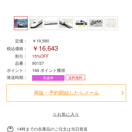
ポポンデッタ
MODEMO(モデモ)
定価：
￥19,580
￥16,643
さんけい
税込価格：
割引：
15%OFF
トラムウェイ
品番：
90157
ポイント：
166
ポイント獲得
発送時期：
送料無料
天賞堂
再販・予約開始したらメール
TTC
☆お気に入り
セール品・キャンペーン
14時までの在庫品のご注文は当日発送