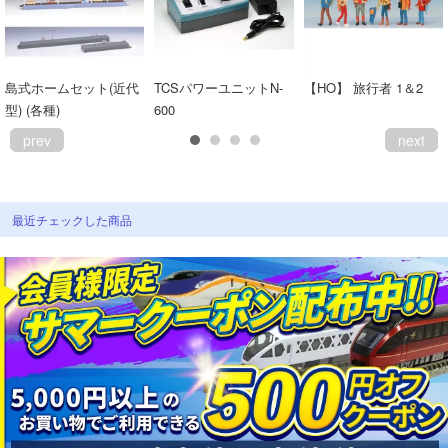
島式ホームセット(近代
TCSパワーユニットN-
【HO】 旅行者 1＆2
型) (各種)
600
prev
next
最近チェックした商品