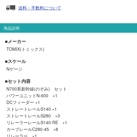
セール商品
送料・手数料について
商品説明
走行エリア別 鉄道模型車両リスト
■メーカー
TOMIX(トミックス)
北海道・東北
関東
■スケール
中部
関西
Nゲージ
■セット内容
中国・四国
九州・沖縄
N700系新幹線(のぞみ) セット
パワーユニットN-600 ×1
DCフィーダー ×1
お役立ち情報
ストレートレールS140 ×1
ストレートレールS280 ×3
鉄道模型の情報
商品レビュー
リレーラーレールS140-RE ×1
カーブレールC280-45 ×8
リレーラー ×1