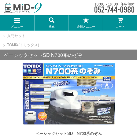
メーカー一覧
メニュー
検索
会員メニュー
カート
TOMIX
入門セット
TOMIX(トミックス)
KATO
ベーシックセットSD N700系のぞみ
GREENMAX
トミーテック
マイクロエース
Bトレインショーティー
下
ベーシックセットSD N700系のぞみ
タカラトミー（プラレール）