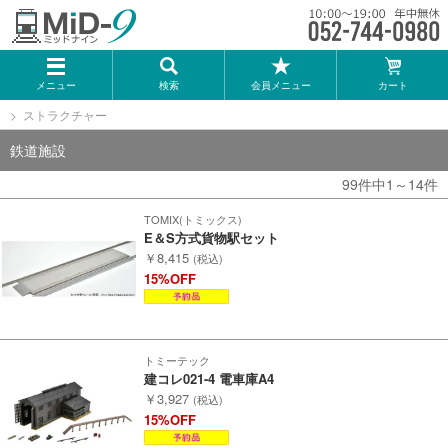
メーカー一覧
メニュー
検索
会員メニュー
カート
TOMIX
ストラクチャー
KATO
鉄道施設
99件中1～14件
GREENMAX
TOMIX(トミックス)
E＆S方式貨物駅セット
トミーテック
￥8,415
(税込)
15%OFF
マイクロエース
Bトレインショーティー
トミーテック
建コレ021-4 電車庫A4
￥3,927
(税込)
タカラトミー（プラレール）
15%OFF