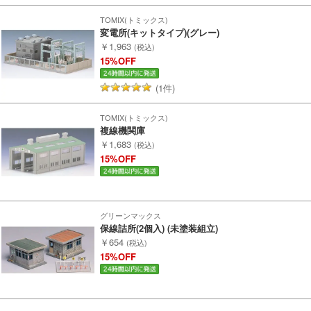
TOMIX(トミックス)
変電所(キットタイプ)(グレー)
￥1,963
(税込)
走行エリア別 鉄道模型車両リスト
15%OFF
北海道・東北
関東
(1件)
TOMIX(トミックス)
中部
関西
複線機関庫
￥1,683
(税込)
15%OFF
中国・四国
九州・沖縄
お役立ち情報
グリーンマックス
保線詰所(2個入) (未塗装組立)
￥654
(税込)
鉄道模型の情報
商品レビュー
15%OFF
メルマガ登録
LINEお友達登録