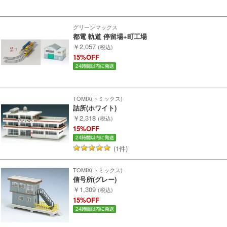
ポポンデッタ
グリーンマックス
都電 軌道 停留場+町工場
MODEMO(モデモ)
￥2,057
(税込)
15%OFF
さんけい
トラムウェイ
TOMIX(トミックス)
詰所(ホワイト)
￥2,318
(税込)
天賞堂
15%OFF
TTC
(1件)
TOMIX(トミックス)
信号所(グレー)
セール品・キャンペーン
￥1,309
(税込)
15%OFF
セール商品