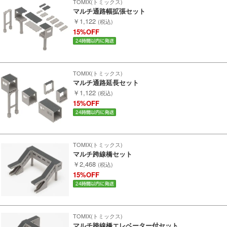
TOMIX(トミックス)
マルチ通路幅拡張セット
￥1,122
(税込)
Infomation
15%OFF
ご注文方法
TOMIX(トミックス)
ヘルプページ
マルチ通路延長セット
￥1,122
(税込)
お問い合せ
15%OFF
ログイン/マイページ
TOMIX(トミックス)
マルチ跨線橋セット
お気に入りリスト
￥2,468
(税込)
15%OFF
新規会員登録
会員ランクについて
TOMIX(トミックス)
マルチ跨線橋エレベーター付セット