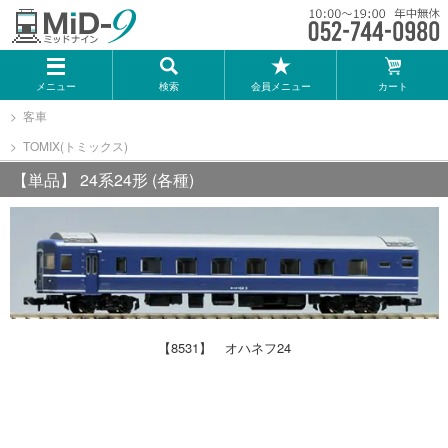
メーカー一覧
メニュー
検索
会員メニュー
カート
TOMIX
客車
TOMIX(トミックス)
KATO
【単品】 24系24形 (各種)
GREENMAX
トミーテック
マイクロエース
【8531】 オハネフ24
Bトレインショーティー
タカラトミー（プラレール）