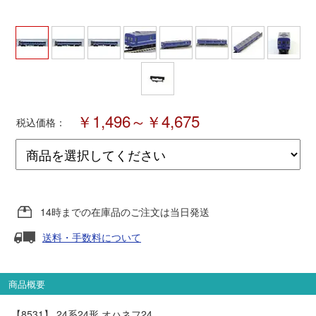
ポポンデッタ
MODEMO(モデモ)
さんけい
￥1,496～￥4,675
税込価格：
トラムウェイ
天賞堂
14時までの在庫品のご注文は当日発送
TTC
送料・手数料について
セール品・キャンペーン
商品概要
【8531】 24系24形 オハネフ24