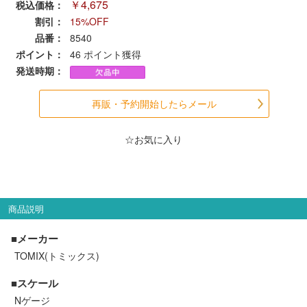
￥4,675
税込価格：
会員ランクについて
割引：
15%OFF
品番：
8540
会社概要
ポイント：
46
ポイント獲得
発送時期：
レビューについて
再販・予約開始したらメール
© 2026 Mid Japan, Inc.
☆お気に入り
商品説明
■メーカー
TOMIX(トミックス)
■スケール
Nゲージ