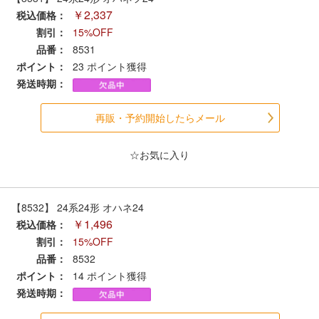
セール商品
￥2,337
税込価格：
割引：
15%OFF
品番：
8531
ポイント：
23
ポイント獲得
走行エリア別 鉄道模型車両リスト
発送時期：
北海道・東北
関東
再販・予約開始したらメール
中部
関西
☆お気に入り
中国・四国
九州・沖縄
【8532】 24系24形 オハネ24
￥1,496
税込価格：
割引：
15%OFF
お役立ち情報
品番：
8532
ポイント：
14
ポイント獲得
鉄道模型の情報
商品レビュー
発送時期：