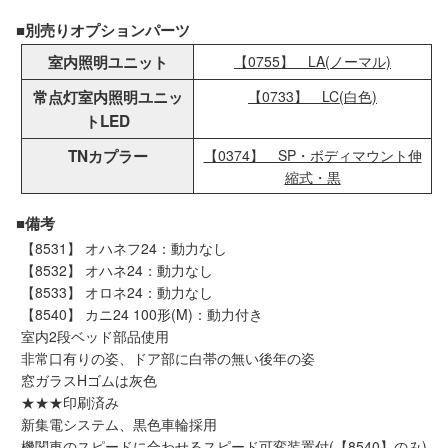
■別売りオプションパーツ
室内照明ユニット
【0755】 LA(ノーマル)
常点灯室内照明ユニッ
【0733】 LC(白色)
トLED
TNカプラー
【0374】 SP・ボディマウント伸
縮式・黒
■備考
【8531】 オハネフ24：動力なし
【8532】 オハネ24：動力なし
【8533】 オロネ24：動力なし
【8540】 カニ24 100形(M)：動力付き
室内2段ベッド部品使用
非常口有りの姿、ドア部に白帯の無い後年の姿
窓ガラスHゴムは灰色
★★★印刷済み
新集電システム、黒色車輪採用
機関車のスピードに合わせるスピード可変装置付(【8540】のみ)