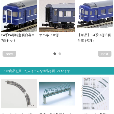
24系24形特急寝台客車
オハネフ12形
【単品】 24系25形B寝
7両セット
台車 (各種)
prev
next
この商品を買った人はこんな商品も買っています