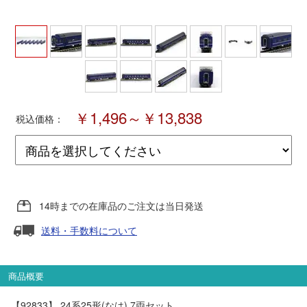
ポポンデッタ
MODEMO(モデモ)
さんけい
￥1,496～￥13,838
税込価格：
トラムウェイ
天賞堂
14時までの在庫品のご注文は当日発送
TTC
送料・手数料について
セール品・キャンペーン
商品概要
【92833】 24系25形(なは) 7両セット