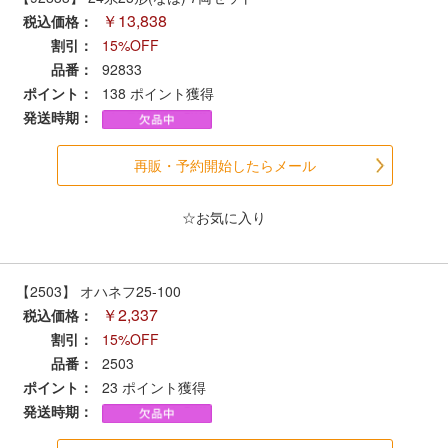
セール商品
￥13,838
税込価格：
割引：
15%OFF
品番：
92833
ポイント：
138
ポイント獲得
走行エリア別 鉄道模型車両リスト
発送時期：
北海道・東北
関東
再販・予約開始したらメール
中部
関西
☆お気に入り
中国・四国
九州・沖縄
【2503】 オハネフ25-100
￥2,337
税込価格：
割引：
15%OFF
お役立ち情報
品番：
2503
ポイント：
23
ポイント獲得
鉄道模型の情報
商品レビュー
発送時期：