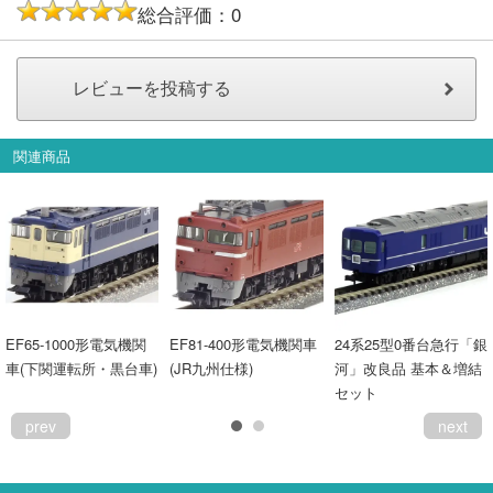
総合評価：0
関連商品
EF65-1000形電気機関
EF81-400形電気機関車
24系25型0番台急行「銀
車(下関運転所・黒台車)
(JR九州仕様)
河」改良品 基本＆増結
セット
prev
next