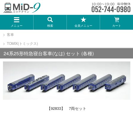
メーカー一覧
メニュー
検索
会員メニュー
カート
TOMIX
客車
TOMIX(トミックス)
KATO
24系25形特急寝台客車(なは) セット (各種)
GREENMAX
トミーテック
マイクロエース
【92833】 7両セット
Bトレインショーティー
タカラトミー（プラレール）