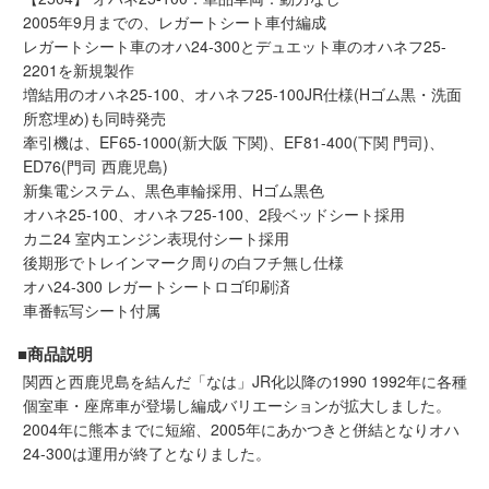
2005年9月までの、レガートシート車付編成
レガートシート車のオハ24-300とデュエット車のオハネフ25-
2201を新規製作
増結用のオハネ25-100、オハネフ25-100JR仕様(Hゴム黒・洗面
所窓埋め)も同時発売
牽引機は、EF65-1000(新大阪 下関)、EF81-400(下関 門司)、
ED76(門司 西鹿児島)
新集電システム、黒色車輪採用、Hゴム黒色
オハネ25-100、オハネフ25-100、2段ベッドシート採用
カニ24 室内エンジン表現付シート採用
後期形でトレインマーク周りの白フチ無し仕様
オハ24-300 レガートシートロゴ印刷済
車番転写シート付属
■商品説明
関西と西鹿児島を結んだ「なは」JR化以降の1990 1992年に各種
個室車・座席車が登場し編成バリエーションが拡大しました。
2004年に熊本までに短縮、2005年にあかつきと併結となりオハ
24-300は運用が終了となりました。