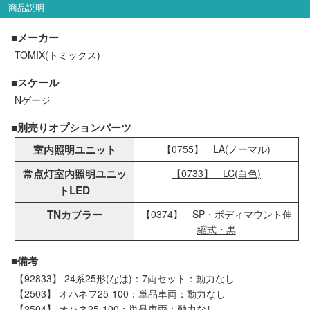
商品説明
会員ランクについて
■メーカー
会社概要
TOMIX(トミックス)
■スケール
レビューについて
Nゲージ
© 2026 Mid Japan, Inc.
■別売りオプションパーツ
室内照明ユニット
【0755】 LA(ノーマル)
常点灯室内照明ユニッ
【0733】 LC(白色)
トLED
TNカプラー
【0374】 SP・ボディマウント伸
縮式・黒
■備考
【92833】 24系25形(なは)：7両セット：動力なし
【2503】 オハネフ25-100：単品車両：動力なし
【2504】 オハネ25-100：単品車両：動力なし