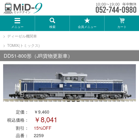
メーカー一覧
メニュー
検索
会員メニュー
カート
TOMIX
ディーゼル機関車
TOMIX(トミックス)
KATO
DD51-800形（JR貨物更新車）
GREENMAX
トミーテック
マイクロエース
定価：
￥9,460
￥8,041
Bトレインショーティー
税込価格：
割引：
15%OFF
品番：
2259
タカラトミー（プラレール）