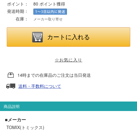
ポイント：
80
ポイント獲得
発送時期：
ポポンデッタ
在庫：
メーカー取り寄せ
MODEMO(モデモ)
さんけい
☆お気に入り
トラムウェイ
14時までの在庫品のご注文は当日発送
天賞堂
送料・手数料について
TTC
商品説明
■メーカー
セール品・キャンペーン
TOMIX(トミックス)