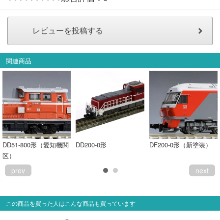
関連商品
DD51-800形（愛知機関
DD200-0形
DF200-0形（新塗装）
区）
prev
next
この商品を買った人はこんな商品も買っています