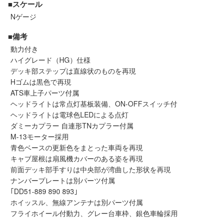
■スケール
セール商品
Nゲージ
■備考
動力付き
走行エリア別 鉄道模型車両リスト
ハイグレード（HG）仕様
デッキ部ステップは直線状のものを再現
北海道・東北
関東
Hゴムは黒色で再現
ATS車上子パーツ付属
ヘッドライトは常点灯基板装備、ON-OFFスイッチ付
中部
関西
ヘッドライトは電球色LEDによる点灯
ダミーカプラー 自連形TNカプラー付属
中国・四国
九州・沖縄
M-13モーター採用
青色ベースの更新色をまとった車両を再現
キャブ屋根は扇風機カバーのある姿を再現
前面デッキ部手すりは中央部が湾曲した形状を再現
お役立ち情報
ナンバープレートは別パーツ付属
｢DD51-889 890 893｣
鉄道模型の情報
商品レビュー
ホイッスル、無線アンテナは別パーツ付属
フライホイール付動力、グレー台車枠、銀色車輪採用