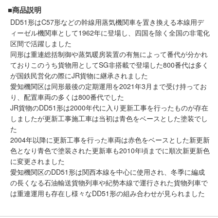
メルマガ登録
LINEお友達登録
■商品説明
DD51形はC57形などの幹線用蒸気機関車を置き換える本線用デ
ィーゼル機関車として1962年に登場し、四国を除く全国の非電化
区間で活躍しました
Infomation
同形は重連総括制御や蒸気暖房装置の有無によって番代が分かれ
ておりこのうち貨物用としてSG非搭載で登場した800番代は多く
ご注文方法
が国鉄民営化の際にJR貨物に継承されました
愛知機関区は同形最後の定期運用を2021年3月まで受け持ってお
ヘルプページ
り、配置車両の多くは800番代でした
JR貨物のDD51形は2000年代に入り更新工事を行ったものが存在
しましたが更新工事施工車は当初は青色をベースとした塗装でし
お問い合せ
た
2004年以降に更新工事を行った車両は赤色をベースとした新更新
ログイン/マイページ
色となり青色で塗装された更新車も2010年頃までに順次新更新色
に変更されました
愛知機関区のDD51形は関西本線を中心に使用され、冬季に編成
お気に入りリスト
の長くなる石油輸送貨物列車や紀勢本線で運行された貨物列車で
は重連運用も存在し様々なDD51形の組み合わせが見られました
新規会員登録