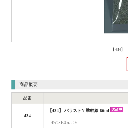
【434】
商品概要
品番
【434】 バラストN 準幹線 66ml
434
ポイント還元：3Pt