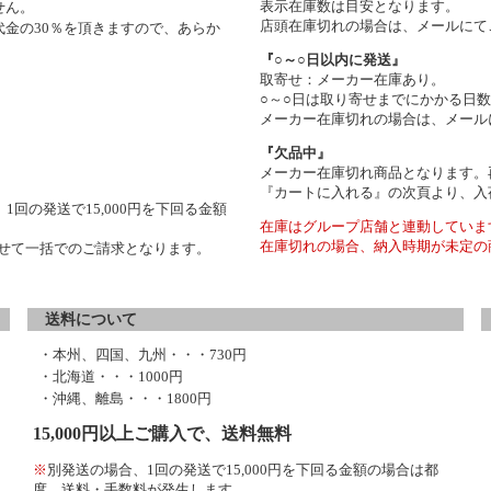
表示在庫数は目安となります。
せん。
店頭在庫切れの場合は、メールにて
金の30％を頂きますので、あらか
『○～○日以内に発送』
取寄せ：メーカー在庫あり。
○～○日は取り寄せまでにかかる日
メーカー在庫切れの場合は、メール
『欠品中』
メーカー在庫切れ商品となります。
『カートに入れる』の次頁より、入
1回の発送で15,000円を下回る金額
在庫はグループ店舗と連動していま
在庫切れの場合、納入時期が未定の
わせて一括でのご請求となります。
送料について
・本州、四国、九州・・・730円
・北海道・・・1000円
・沖縄、離島・・・1800円
15,000円以上ご購入で、送料無料
※
別発送の場合、1回の発送で15,000円を下回る金額の場合は都
度、送料・手数料が発生します。