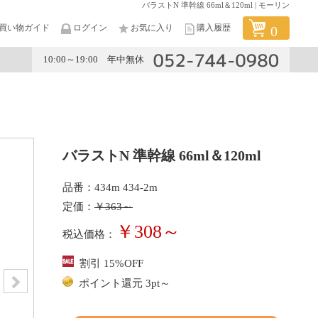
バラストN 準幹線 66ml＆120ml | モーリン
買い物ガイド
ログイン
お気に入り
購入履歴
0
10:00～19:00 年中無休
メーカー
バラストN 準幹線 66ml＆120ml
品番：434m 434-2m
定価：
￥363～
￥308～
税込価格：
割引 15%OFF
ポイント還元 3pt～