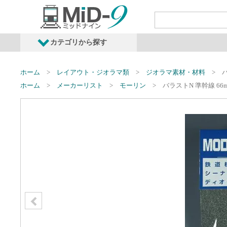
カテゴリから探す
発売予定商品
鉄道車両・オプショ
ホーム
レイアウト・ジオラマ類
ジオラマ素材・材料
バ
ホーム
メーカーリスト
モーリン
バラストN 準幹線 66m