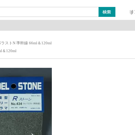
ン
レイアウト・ジオラマ類
工具・塗料・その他
ラストN 準幹線 66ml＆120ml
l＆120ml