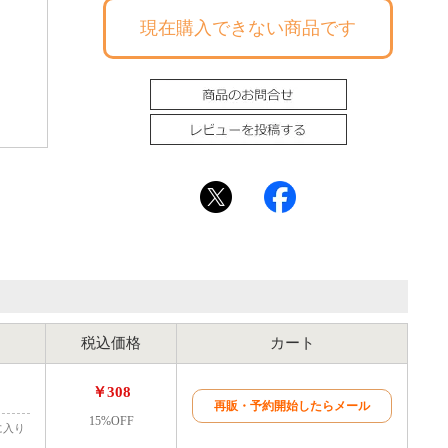
現在購入できない商品です
【434-2
税込価格
カート
￥308
再販・予約開始したらメール
15%OFF
に入り