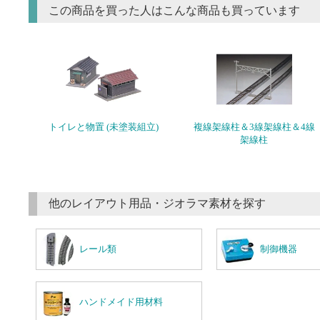
この商品を買った人はこんな商品も買っています
トイレと物置 (未塗装組立)
複線架線柱＆3線架線柱＆4線
架線柱
他のレイアウト用品・ジオラマ素材を探す
レール類
制御機器
ハンドメイド用材料