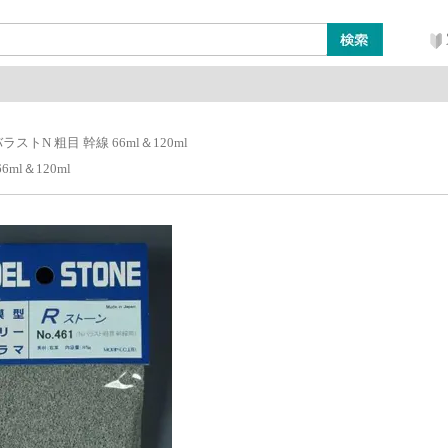
ン
レイアウト・ジオラマ類
工具・塗料・その他
ラストN 粗目 幹線 66ml＆120ml
ml＆120ml