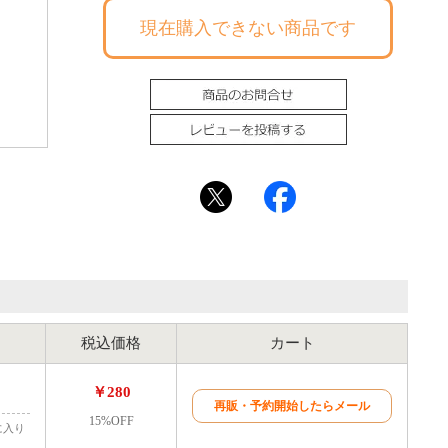
現在購入できない商品です
【461-2】
税込価格
カート
￥280
再販・予約開始したらメール
15%OFF
に入り