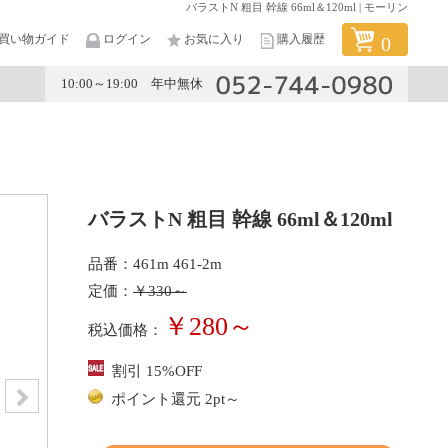
バラストN 粗目 幹線 66ml＆120ml | モーリン
買い物ガイド
ログイン
お気に入り
購入履歴
0
10:00～19:00 年中無休
メーカー
バラストN 粗目 幹線 66ml＆120ml
品番：461m 461-2m
定価：
￥330～
￥280～
税込価格：
割引 15%OFF
ポイント還元 2pt～