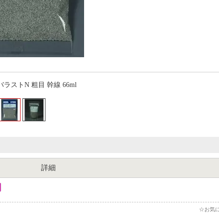
バラストN 粗目 幹線 66ml
詳細
☆お気