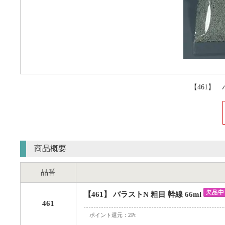
【461】 
商品概要
品番
【461】 バラストN 粗目 幹線 66ml
461
ポイント還元：2Pt