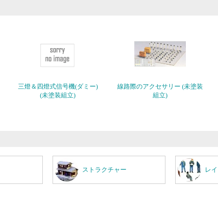
三燈＆四燈式信号機(ダミー)
線路際のアクセサリー (未塗装
(未塗装組立)
組立)
ストラクチャー
レイ