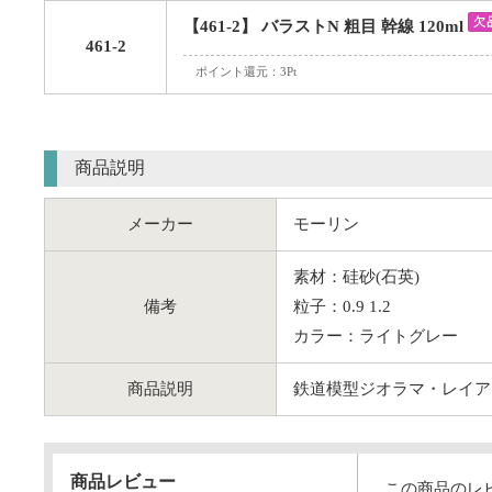
【461-2】 バラストN 粗目 幹線 120ml
461-2
ポイント還元：3Pt
商品説明
メーカー
モーリン
素材：硅砂(石英)
備考
粒子：0.9 1.2
カラー：ライトグレー
商品説明
鉄道模型ジオラマ・レイア
商品レビュー
この商品のレ