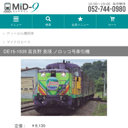
メーカー一覧
メニュー
検索
会員メニュー
カート
TOMIX
ディーゼル機関車
マイクロエース
KATO
DE15-1535 富良野 美瑛 ノロッコ号牽引機
GREENMAX
トミーテック
マイクロエース
Bトレインショーティー
定価：
￥9,130
タカラトミー（プラレール）