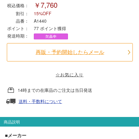
￥7,760
税込価格：
割引：
15%OFF
ポポンデッタ
品番：
A1440
ポイント：
77
ポイント獲得
MODEMO(モデモ)
発送時期：
さんけい
再販・予約開始したらメール
トラムウェイ
☆お気に入り
天賞堂
14時までの在庫品のご注文は当日発送
TTC
送料・手数料について
商品説明
セール品・キャンペーン
■メーカー