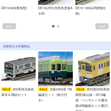
DD13-600(寒地型)
DE10(JR九州黒色塗装A
DE10 1000(JR貨物仕
＆B)
様)
prev
next
在庫処分＆特価商品
205系埼京線色
京阪2400系 7両
西武新2000系前
SALE
SALE
SALE
基本＆増結セット
編成セット（動力付
期形(狭山線・2513編
き）
成・ベンチレータ撤去
後)4両編成セット(動力
付き)