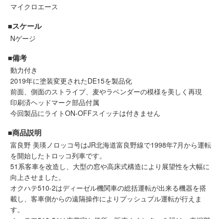
セール商品
マイクロエース
■スケール
Nゲージ
走行エリア別 鉄道模型車両リスト
■備考
動力付き
北海道・東北
関東
2019年に塗装変更されたDE15を製品化
前面、側面のストライプ、麦やラベンダーの模様を美しく再現
印刷済ヘッドマーク部品付属
中部
関西
今回製品にライトON-OFFスイッチは付きません
■商品説明
中国・四国
九州・沖縄
富良野 美瑛ノロッコ号はJR北海道富良野線で1998年7月から運転
を開始したトロッコ列車です。
51系客車を改造し、大型の窓や高床式構造により展望性を大幅に
お役立ち情報
向上させました。
オクハテ510-2はディーゼル機関車の総括運転が出来る機器を搭
鉄道模型の情報
商品レビュー
載し、客車側からの遠隔操作によりプッシュプル運転が行えま
す。