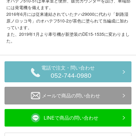
オハテフ510-51は車掌室と便所、販売カウンターを設け、車端部
メルマガ登録
LINEお友達登録
には発電機を備えます。
2016年6月には従来連結されていたナハ29000に代わり「釧路湿
原ノロッコ号」のオハテフ510-2が茶色に塗られて当編成に加わ
っています。
Infomation
また、2019年1月より牽引機が新塗装のDE15-1535に変わりまし
た。
ご注文方法
ヘルプページ
電話で注文・問い合わせ
052-744-0980
お問い合せ
ログイン/マイページ
メールで商品の問い合わせ
お気に入りリスト
LINEで商品の問い合わせ
新規会員登録