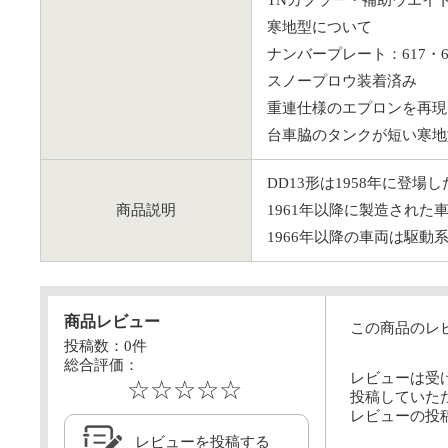
TNカプラー・補助ウエイ
寒地型について
ナンバープレート：617・62
スノープロウ装着済み
重連仕様のエプロンを再現
台車脇のタンクが短い寒地
DD13形は1958年に
商品説明
1961年以降に製造され
1966年以降の車両は駆動
商品レビュー
この商品のレ
投稿数：
0
件
総合評価：
レビューは受
☆☆☆☆☆
投稿していた
レビューの投
レビューを投稿する