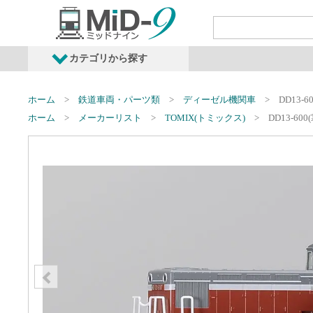
カテゴリから探す
発売予定商品
鉄道車両・オプショ
ホーム
鉄道車両・パーツ類
ディーゼル機関車
DD13-6
ホーム
メーカーリスト
TOMIX(トミックス)
DD13-600