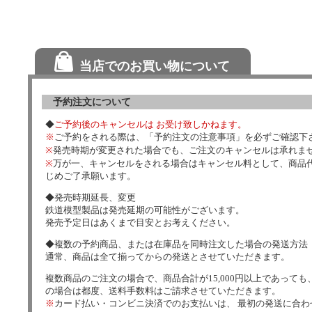
当店でのお買い物について
予約注文について
◆
ご予約後のキャンセルは お受け致しかねます。
※
ご予約をされる際は、「予約注文の注意事項」を必ずご確認下
※
発売時期が変更された場合でも、ご注文のキャンセルは承れま
※
万が一、キャンセルをされる場合はキャンセル料として、商品代
じめご了承願います。
◆発売時期延長、変更
鉄道模型製品は発売延期の可能性がございます。
発売予定日はあくまで目安とお考えください。
◆複数の予約商品、または在庫品を同時注文した場合の発送方法
通常、商品は全て揃ってからの発送とさせていただきます。
複数商品のご注文の場合で、商品合計が15,000円以上であっても、
の場合は都度、送料手数料はご請求させていただきます。
※
カード払い・コンビニ決済でのお支払いは、 最初の発送に合