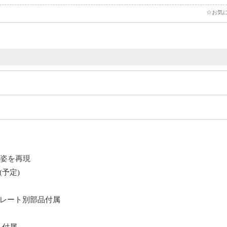
☆お気
の姿を再現
予定)
レート別部品付属