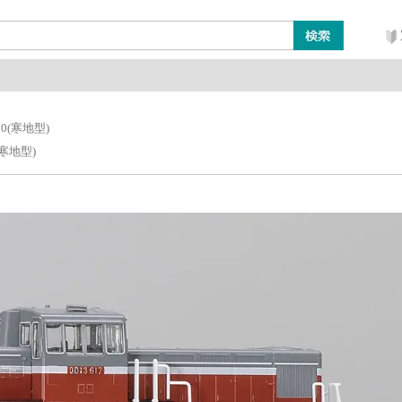
ン
レイアウト・ジオラマ類
工具・塗料・その他
00(寒地型)
(寒地型)