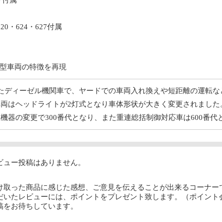
ト付属
0・624・627付属
型車両の特徴を再現
登場したディーゼル機関車で、ヤードでの車両入れ換えや短距離の運転
た車両はヘッドライトが2灯式となり車体形状が大きく変更されました
系機器の変更で300番代となり、また重連総括制御対応車は600番
ビュー投稿はありません。
け取った商品に感じた感想、ご意見を伝えることが出来るコーナー
だいたレビューには、ポイントをプレゼント致します。（ポイント
稿をお待ちしています。