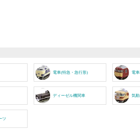
電車(特急・急行形)
電車
ディーゼル機関車
気動
ーツ