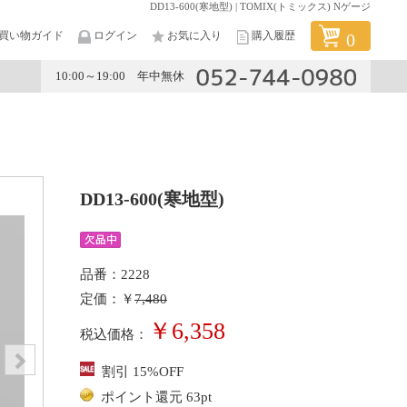
DD13-600(寒地型) | TOMIX(トミックス) Nゲージ
買い物ガイド
ログイン
お気に入り
購入履歴
0
10:00～19:00 年中無休
メーカー
DD13-600(寒地型)
品番：2228
定価：￥
7,480
￥6,358
税込価格：
割引 15%OFF
ポイント還元 63pt