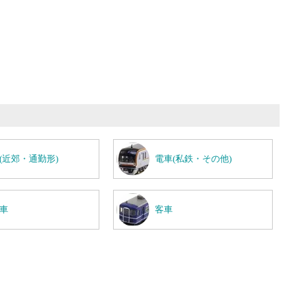
(近郊・通勤形)
電車(私鉄・その他)
車
客車