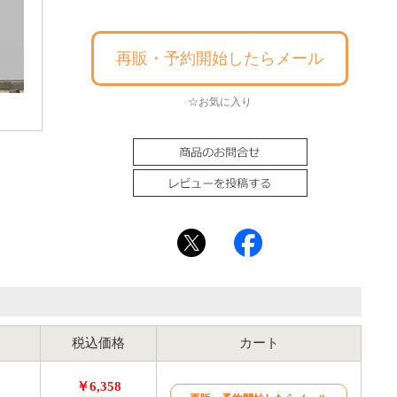
再販・予約開始したらメール
☆お気に入り
【22
税込価格
カート
￥6,358