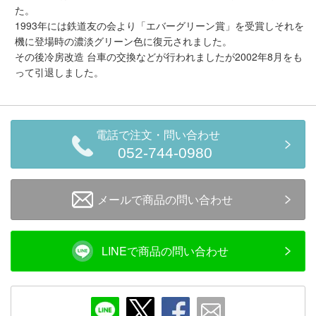
た。
会員ランクについて
1993年には鉄道友の会より「エバーグリーン賞」を受賞しそれを
機に登場時の濃淡グリーン色に復元されました。
会社概要
その後冷房改造 台車の交換などが行われましたが2002年8月をも
って引退しました。
レビューについて
© 2026 Mid Japan, Inc.
電話で注文・問い合わせ
052-744-0980
メールで商品の問い合わせ
LINEで商品の問い合わせ