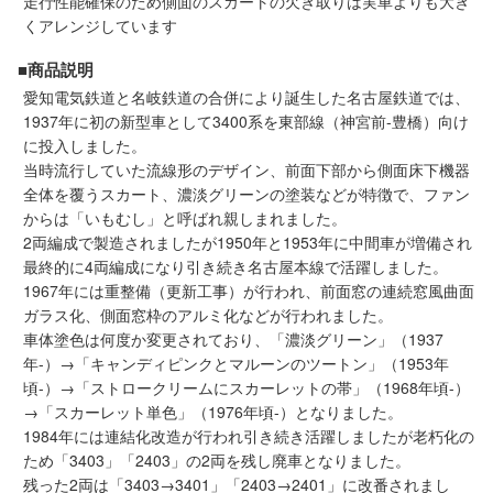
走行性能確保のため側面のスカートの欠き取りは実車よりも大き
メルマガ登録
LINEお友達登録
くアレンジしています
■商品説明
愛知電気鉄道と名岐鉄道の合併により誕生した名古屋鉄道では、
Infomation
1937年に初の新型車として3400系を東部線（神宮前-豊橋）向け
に投入しました。
ご注文方法
当時流行していた流線形のデザイン、前面下部から側面床下機器
全体を覆うスカート、濃淡グリーンの塗装などが特徴で、ファン
ヘルプページ
からは「いもむし」と呼ばれ親しまれました。
2両編成で製造されましたが1950年と1953年に中間車が増備され
最終的に4両編成になり引き続き名古屋本線で活躍しました。
お問い合せ
1967年には重整備（更新工事）が行われ、前面窓の連続窓風曲面
ガラス化、側面窓枠のアルミ化などが行われました。
ログイン/マイページ
車体塗色は何度か変更されており、「濃淡グリーン」（1937
年-）→「キャンディピンクとマルーンのツートン」（1953年
頃-）→「ストロークリームにスカーレットの帯」（1968年頃-）
お気に入りリスト
→「スカーレット単色」（1976年頃-）となりました。
1984年には連結化改造が行われ引き続き活躍しましたが老朽化の
新規会員登録
ため「3403」「2403」の2両を残し廃車となりました。
残った2両は「3403→3401」「2403→2401」に改番されまし