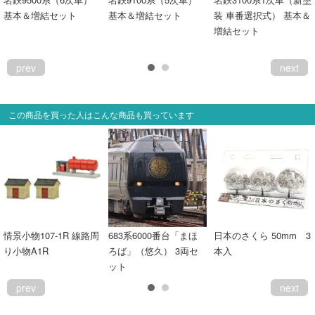
基本＆増結セット
基本＆増結セット
装 車番選択式） 基本＆
増結セット
prev
next
この商品を買った人はこんな商品も買っています
情景小物107-1R 線路周
683系6000番台「まほ
日本のさくら 50mm 3
り小物A1R
ろば」（悠久） 3両セ
本入
ット
prev
next