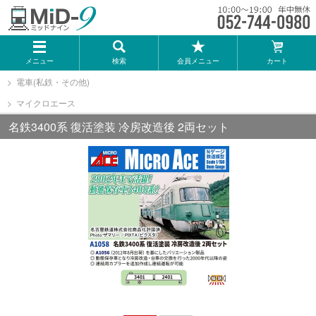
メーカー一覧
メニュー
検索
会員メニュー
カート
TOMIX
電車(私鉄・その他)
マイクロエース
KATO
名鉄3400系 復活塗装 冷房改造後 2両セット
GREENMAX
トミーテック
マイクロエース
Bトレインショーティー
タカラトミー（プラレール）