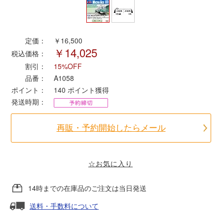
ポポンデッタ
定価：
￥16,500
￥14,025
MODEMO(モデモ)
税込価格：
割引：
15%OFF
さんけい
品番：
A1058
ポイント：
140
ポイント獲得
発送時期：
トラムウェイ
再販・予約開始したらメール
天賞堂
TTC
☆お気に入り
14時までの在庫品のご注文は当日発送
セール品・キャンペーン
送料・手数料について