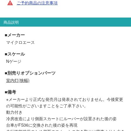
ご予約商品の注意事項
セール商品
商品説明
走行エリア別 鉄道模型車両リスト
■メーカー
マイクロエース
北海道・東北
関東
■スケール
Nゲージ
中部
関西
■別売りオプションパーツ
中国・四国
九州・沖縄
室内灯(狭幅)
■備考
※メーカーより正式な発売月は発表されておりません。今後変更
お役立ち情報
の可能性がございますことをご了承下さい。
動力付き
鉄道模型の情報
商品レビュー
冷房改造により側面スカートにルーバーが設置された後の姿
台車がFS36に交換された後の姿を再現