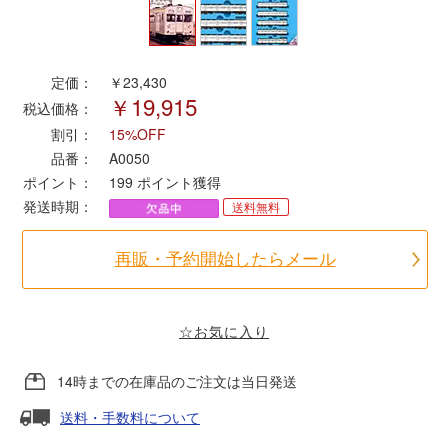
ポポンデッタ
定価：
￥23,430
￥19,915
MODEMO(モデモ)
税込価格：
割引：
15%OFF
さんけい
品番：
A0050
ポイント：
199
ポイント獲得
発送時期：
送料無料
トラムウェイ
再販・予約開始したらメール
天賞堂
TTC
☆お気に入り
14時までの在庫品のご注文は当日発送
セール品・キャンペーン
送料・手数料について