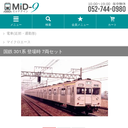
メーカー一覧
メニュー
検索
会員メニュー
カート
TOMIX
電車(近郊・通勤形)
マイクロエース
KATO
国鉄 301系 登場時 7両セット
GREENMAX
トミーテック
マイクロエース
Bトレインショーティー
タカラトミー（プラレール）