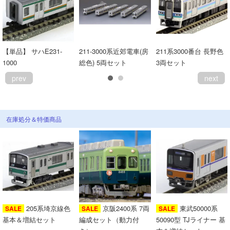
【単品】 サハE231-
211-3000系近郊電車(房
211系3000番台 長野色
1000
総色) 5両セット
3両セット
prev
next
在庫処分＆特価商品
205系埼京線色
京阪2400系 7両
東武50000系
SALE
SALE
SALE
基本＆増結セット
編成セット（動力付
50090型 TJライナー 基