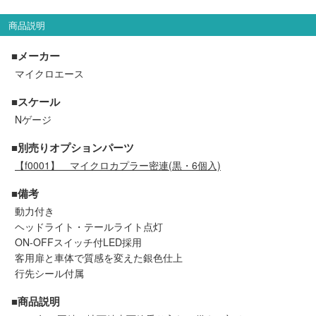
セール商品
商品説明
■メーカー
マイクロエース
走行エリア別 鉄道模型車両リスト
■スケール
北海道・東北
関東
Nゲージ
■別売りオプションパーツ
中部
関西
【f0001】
マイクロカプラー密連(黒・6個入)
中国・四国
九州・沖縄
■備考
動力付き
ヘッドライト・テールライト点灯
ON-OFFスイッチ付LED採用
お役立ち情報
客用扉と車体で質感を変えた銀色仕上
行先シール付属
鉄道模型の情報
商品レビュー
■商品説明