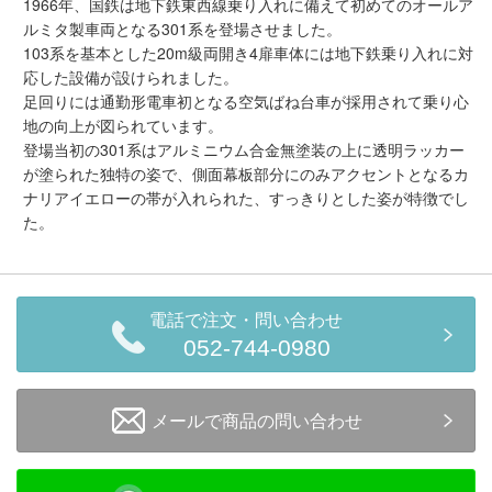
1966年、国鉄は地下鉄東西線乗り入れに備えて初めてのオールア
メルマガ登録
LINEお友達登録
ルミタ製車両となる301系を登場させました。
103系を基本とした20m級両開き4扉車体には地下鉄乗り入れに対
応した設備が設けられました。
Infomation
足回りには通勤形電車初となる空気ばね台車が採用されて乗り心
地の向上が図られています。
登場当初の301系はアルミニウム合金無塗装の上に透明ラッカー
ご注文方法
が塗られた独特の姿で、側面幕板部分にのみアクセントとなるカ
ナリアイエローの帯が入れられた、すっきりとした姿が特徴でし
ヘルプページ
た。
お問い合せ
電話で注文・問い合わせ
ログイン/マイページ
052-744-0980
お気に入りリスト
メールで商品の問い合わせ
新規会員登録