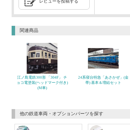
レビューを投稿する
関連商品
江ノ島電鉄300形 「304F」 チ
24系寝台特急「あさかぜ」(金
ョコ電塗装(ヘッドマーク付き)
帯) 基本＆増結セット
(M車)
他の鉄道車両・オプションパーツを探す