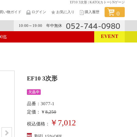
EF10 3次形 | KATO(カトー) Nゲージ
買い物ガイド
ログイン
お気に入り
購入履歴
0
10:00～19:00 年中無休
EVENT
00迄
メーカー
EF10 3次形
品番：3077-1
定価：￥
8,250
￥7,012
税込価格：
割引 15%OFF