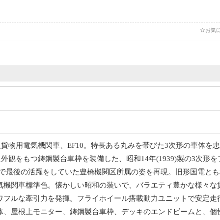
☆お気
級貨物用電気機関車、EF10。特長ある丸みを帯びた3次形の車体を
た外観をもつ鋳鋼製台車枠を装備した、昭和14年(1939)製の3次形
飯田線で最後の活躍をしていた豊橋機関区所属の姿を再現。旧形国電と
気機関車標準色。懐かしい昭和の装いで、バラエティ豊かな様々な
ワフルな牽引力を発揮。フライホイール搭載動力ユニットで安定走
体、屋根上モニター、鋳鋼製台車枠、デッキのエンドビームと、個