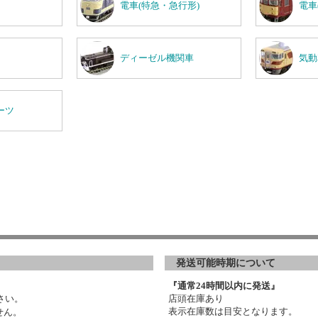
電車(特急・急行形)
電車
ディーゼル機関車
気動
ーツ
発送可能時期について
『通常24時間以内に発送』
さい。
店頭在庫あり
表示在庫数は目安となります。
せん。