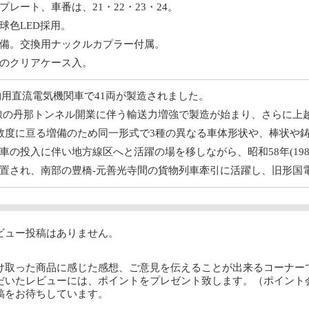
レート、車番は、21・22・23・24。
球色LED採用。
備。交換用ナックルカプラー付属。
のクリアケース入。
物用直流電気機関車で41両が製造されました。
海道本線の丹那トンネル開業に伴う輸送力増強で製造が始まり、さらに
数度に亘る増備のため同一形式で3種の異なる車体形状や、棒状や
車の投入に伴い地方線区へと活躍の場を移しながら、昭和58年(19
置され、南部の豊橋-元善光寺間の貨物列車牽引に活躍し、旧形国
ビュー投稿はありません。
け取った商品に感じた感想、ご意見を伝えることが出来るコーナー
だいたレビューには、ポイントをプレゼント致します。（ポイント
稿をお待ちしています。