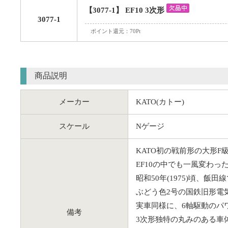
【3077-1】 EF10 3次形
3077-1
ポイント還元：70Pt
商品説明
メーカー
KATO(カトー)
スケール
Nゲージ
KATO初の戦前形の大形F
EF10の中でも一風変わっ
昭和50年(1975)頃、
ぶどう色2号の国鉄旧形電
実車同様に、6軸駆動のパ
備考
3次形独特の丸みのある車