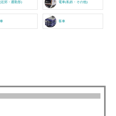
(近郊・通勤形)
電車(私鉄・その他)
車
客車