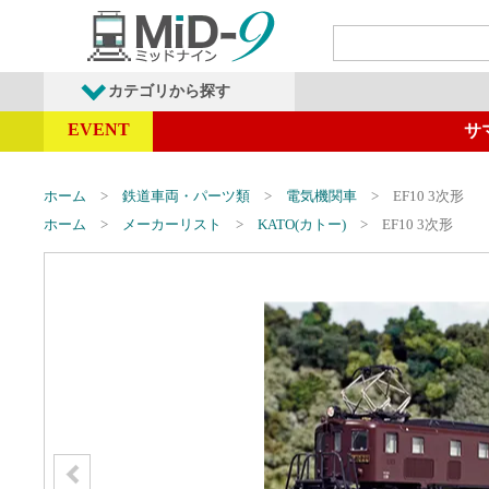
カテゴリから探す
EVENT
サ
発売予定商品
鉄道車両・オプショ
ホーム
鉄道車両・パーツ類
電気機関車
EF10 3次形
ホーム
メーカーリスト
KATO(カトー)
EF10 3次形