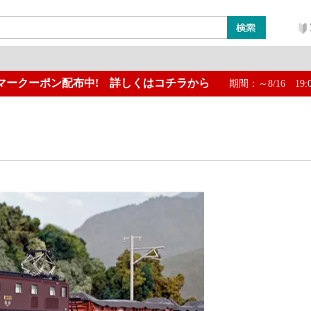
マークーポン配布中! 詳しくはコチラから
期間：～8/16 19:
ン
レイアウト・ジオラマ類
工具・塗料・その他