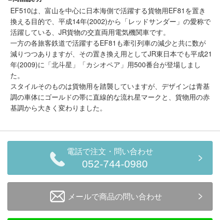
メルマガ登録
LINEお友達登録
EF510は、富山を中心に日本海側で活躍する貨物用EF81を置き
換える目的で、平成14年(2002)から「レッドサンダー」の愛称で
活躍している、JR貨物の交直両用電気機関車です。
一方の各旅客鉄道で活躍するEF81も牽引列車の減少と共に数が
Infomation
減りつつありますが、その置き換え用としてJR東日本でも平成21
年(2009)に「北斗星」「カシオペア」用500番台が登場しまし
ご注文方法
た。
スタイルそのものは貨物用を踏襲していますが、デザインは青基
ヘルプページ
調の車体にゴールドの帯に直線的な流れ星マークと、貨物用の赤
基調から大きく変わりました。
お問い合せ
ログイン/マイページ
電話で注文・問い合わせ
052-744-0980
お気に入りリスト
メールで商品の問い合わせ
新規会員登録