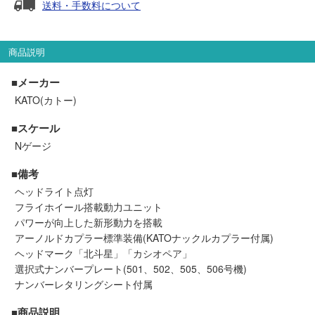
送料・手数料について
セール商品
商品説明
走行エリア別 鉄道模型車両リスト
■メーカー
KATO(カトー)
北海道・東北
関東
■スケール
Nゲージ
中部
関西
■備考
ヘッドライト点灯
中国・四国
九州・沖縄
フライホイール搭載動力ユニット
パワーが向上した新形動力を搭載
アーノルドカプラー標準装備(KATOナックルカプラー付属)
お役立ち情報
ヘッドマーク「北斗星」「カシオペア」
選択式ナンバープレート(501、502、505、506号機)
鉄道模型の情報
商品レビュー
ナンバーレタリングシート付属
■商品説明