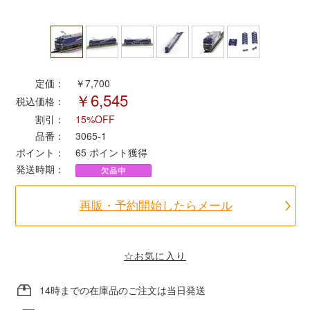
ポポンデッタ
MODEMO(モデモ)
定価：
￥7,700
￥6,545
税込価格：
さんけい
割引：
15%OFF
品番：
3065-1
トラムウェイ
ポイント：
65
ポイント獲得
発送時期：
天賞堂
再販・予約開始したらメール
TTC
☆お気に入り
セール品・キャンペーン
14時までの在庫品のご注文は当日発送