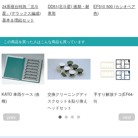
24系寝台特急「北斗
DD51(北斗星) 後期・耐
EF510 500 (カシオペア
星」(デラックス編成)
寒形
色)
基本＆増結セット
この商品を買った人はこんな商品も買っています
KATO 車両ケース (各
交換クリーニングディ
手すり解放テコ(EF64-
種)
スクセット＆貼り換え
0)
ヘッドセット
prev
next