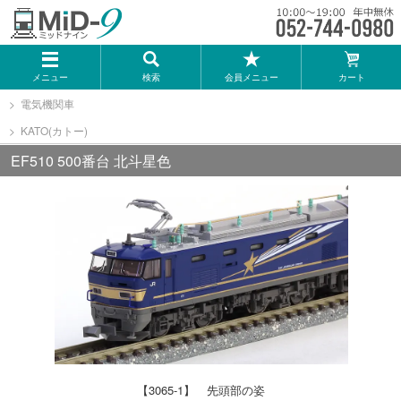
メーカー一覧
メニュー
検索
会員メニュー
カート
TOMIX
電気機関車
KATO(カトー)
KATO
EF510 500番台 北斗星色
GREENMAX
トミーテック
マイクロエース
Bトレインショーティー
【3065-1】 先頭部の姿
タカラトミー（プラレール）