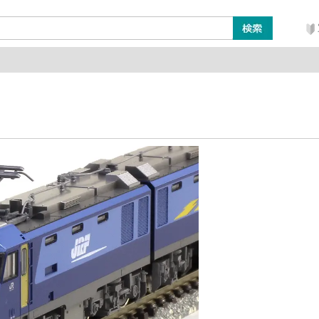
ン
レイアウト・ジオラマ類
工具・塗料・その他