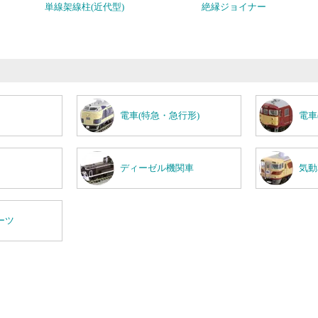
単線架線柱(近代型)
絶縁ジョイナー
電車(特急・急行形)
電車
ディーゼル機関車
気動
ーツ