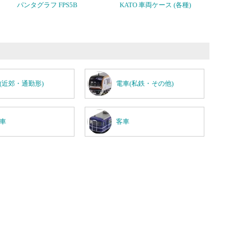
パンタグラフ FPS5B
KATO 車両ケース (各種)
(近郊・通勤形)
電車(私鉄・その他)
車
客車