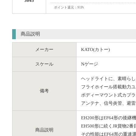
3045
ポイント還元：91Pt
商品説明
メーカー
KATO(カトー)
スケール
Nゲージ
ヘッドライトに、素晴らし
フライホイール搭載動力ユ
備考
ボディーマウント式カプラー
アンテナ、信号炎管、避雷
EH200形はEF64形の後継
EH500形に続くJR貨物2
商品説明
その性能はEF64形の重