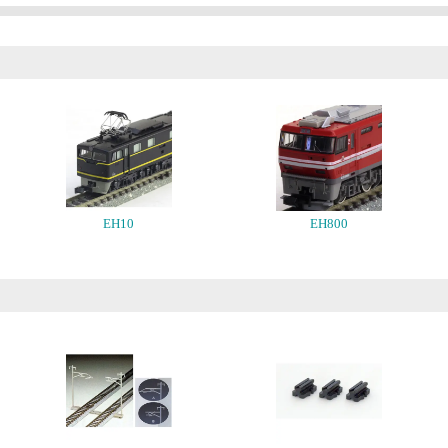
EH10
EH800