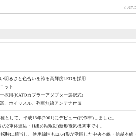
☆お気
い明るさと色合いを誇る高輝度LEDを採用
ニット
採用(KATOカプラーアダプター選択式)
器、ホイッスル、列車無線アンテナ付属
機種として、平成13年(2001)にデビュー(試作車)しました。
番目の2車体連結・H級(8軸駆動)新形電気機関車です。
連運転時に相当し、使用線区もEF64形が活躍した中央本線・信越本