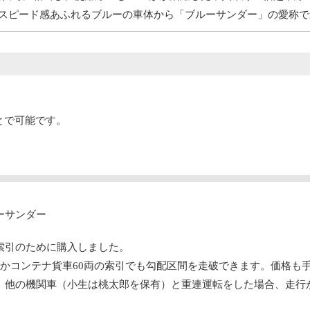
るスピード感あふれるブルーの車体から「ブルーサンダー」の愛称
ことで可能です。
ーサンダー
索引のために購入しました。
めかコンテナ貨車60両の索引でも勾配区間を走破できます。価格も
、他の機関車（小生は桃太郎を保有）と重連運転をした場合、走行