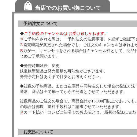
当店でのお買い物について
予約注文について
◆
ご予約後のキャンセルは お受け致しかねます。
※
ご予約をされる際は、「予約注文の注意事項」を必ずご確認下
※
発売時期が変更された場合でも、ご注文のキャンセルは承れま
※
万が一、キャンセルをされる場合はキャンセル料として、商品代
じめご了承願います。
◆発売時期延長、変更
鉄道模型製品は発売延期の可能性がございます。
発売予定日はあくまで目安とお考えください。
◆複数の予約商品、または在庫品を同時注文した場合の発送方法
通常、商品は全て揃ってからの発送とさせていただきます。
複数商品のご注文の場合で、商品合計が15,000円以上であっても、
の場合は都度、送料手数料はご請求させていただきます。
※
カード払い・コンビニ決済でのお支払いは、 最初の発送に合
お支払について