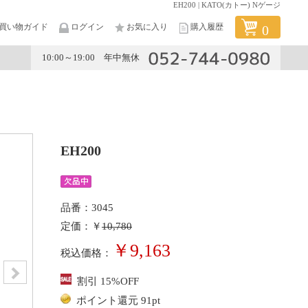
EH200 | KATO(カトー) Nゲージ
買い物ガイド
ログイン
お気に入り
購入履歴
0
10:00～19:00 年中無休
メーカー
EH200
品番：3045
定価：￥
10,780
￥9,163
税込価格：
割引 15%OFF
ポイント還元 91pt