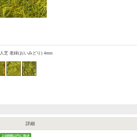
達人芝 老緑(おいみどり) 4mm
詳細