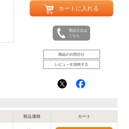
カートに入れる
電話注文は
こちら
【24-443
税込価格
カート