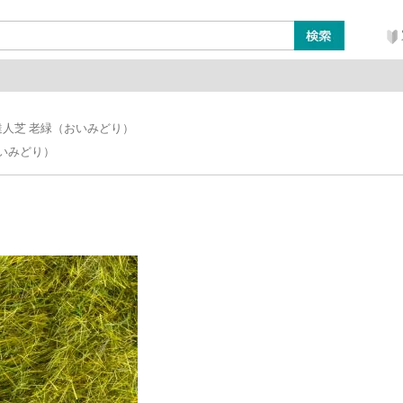
ン
レイアウト・ジオラマ類
工具・塗料・その他
達人芝 老緑（おいみどり）
いみどり）