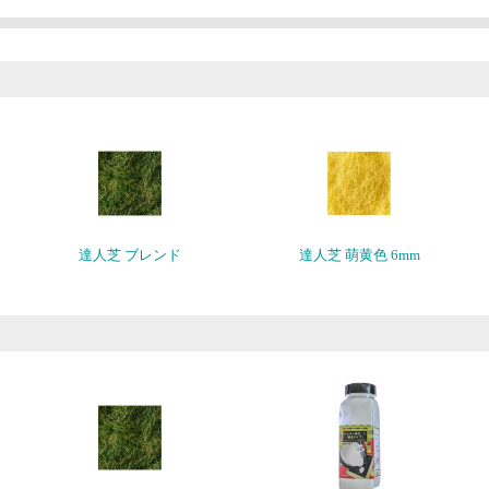
達人芝 ブレンド
達人芝 萌黄色 6mm