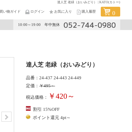
達人芝 老緑（おいみどり） | KATO(カトー)
買い物ガイド
ログイン
お気に入り
購入履歴
0
10:00～19:00 年中無休
メーカー
達人芝 老緑（おいみどり）
品番：24-437 24-443 24-449
定価：
￥495～
￥420～
税込価格：
割引 15%OFF
ポイント還元 4pt～