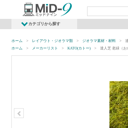
カテゴリから探す
発売予定商品
鉄道車両・オプショ
ホーム
レイアウト・ジオラマ類
ジオラマ素材・材料
ホーム
メーカーリスト
KATO(カトー)
達人芝 老緑（お