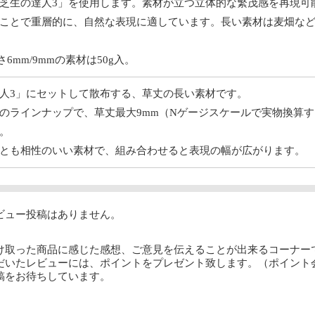
芝生の達人3」を使用します。素材が立つ立体的な繁茂感を再現可
ことで重層的に、自然な表現に適しています。長い素材は麦畑な
6mm/9mmの素材は50g入。
人3」にセットして散布する、草丈の長い素材です。
のラインナップで、草丈最大9mm（Nゲージスケールで実物換算す
。
とも相性のいい素材で、組み合わせると表現の幅が広がります。
ビュー投稿はありません。
け取った商品に感じた感想、ご意見を伝えることが出来るコーナー
だいたレビューには、ポイントをプレゼント致します。（ポイント
稿をお待ちしています。