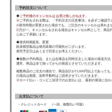
予約注文について
◆
ご予約後のキャンセルは お受け致しかねます。
※
ご予約をされる際は、「予約注文の注意事項」を必ずご確認下
※
発売時期が変更された場合でも、ご注文のキャンセルは承れま
※
万が一、キャンセルをされる場合はキャンセル料として、商品代
じめご了承願います。
◆発売時期延長、変更
鉄道模型製品は発売延期の可能性がございます。
発売予定日はあくまで目安とお考えください。
◆複数の予約商品、または在庫品を同時注文した場合の発送方法
通常、商品は全て揃ってからの発送とさせていただきます。
複数商品のご注文の場合で、商品合計が15,000円以上であっても、
の場合は都度、送料手数料はご請求させていただきます。
※
カード払い・コンビニ決済でのお支払いは、 最初の発送に合
お支払について
・クレジットカード （一括、複数払い可能）