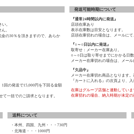
発送可能時期について
『通常24時間以内に発送』
さい。
店頭在庫あり
表示在庫数は目安となります。
せん。
店頭在庫切れの場合は、メールにて
金の30％を頂きますので、あらか
『○～○日以内に発送』
取寄せ：メーカー在庫あり。
○～○日は取り寄せまでにかかる日
メーカー在庫切れの場合は、メール
『欠品中』
メーカー在庫切れ商品となります。
『カートに入れる』の次頁より、入
1回の発送で15,000円を下回る金額
在庫はグループ店舗と連動していま
在庫切れの場合、納入時期が未定の
わせて一括でのご請求となります。
送料について
・本州、四国、九州・・・730円
・北海道・・・1000円