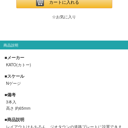
メルマガ登録
LINEお友達登録
カートに入れる
☆お気に入り
Infomation
ご注文方法
商品説明
ヘルプページ
■メーカー
KATO(カトー)
お問い合せ
■スケール
Nゲージ
ログイン/マイページ
■備考
3本入
お気に入りリスト
高さ 約65mm
新規会員登録
■商品説明
レイアウトはもちろん、ジオタウンの道路プレートに設置できま