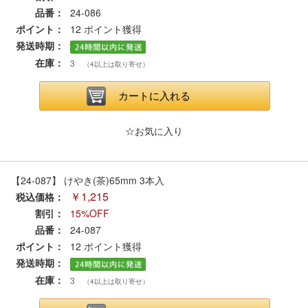
セール商品
品番：
24-086
ポイント：
12
ポイント獲得
発送時期：
在庫：
3
（4以上は取り寄せ）
走行エリア別 鉄道模型車両リスト
カートに入れる
北海道・東北
関東
☆お気に入り
中部
関西
【24-087】 けやき(茶)65mm 3本入
中国・四国
九州・沖縄
￥1,215
税込価格：
割引：
15%OFF
品番：
24-087
お役立ち情報
ポイント：
12
ポイント獲得
発送時期：
鉄道模型の情報
商品レビュー
在庫：
3
（4以上は取り寄せ）