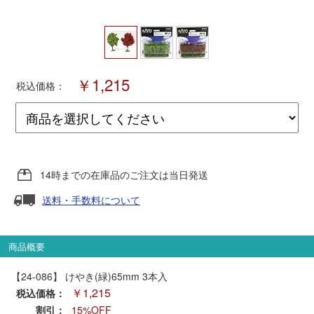
ポポンデッタ
MODEMO(モデモ)
￥1,215
税込価格：
さんけい
トラムウェイ
14時までの在庫品のご注文は当日発送
天賞堂
送料・手数料について
TTC
商品概要
【24-086】 けやき(緑)65mm 3本入
セール品・キャンペーン
￥1,215
税込価格：
割引：
15%OFF