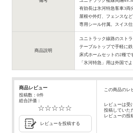
備考
ユニトラック複線間隔49.
有効長は氷河特急客車3両
屋根や外灯、フェンスなど
専用シール付属。スイス仕
ユニトラック線路のストラ
テーブルトップで手軽に鉄
商品説明
床式ホームセットの2種で
「氷河特急」用は外国でよ
商品レビュー
この商品のレ
投稿数：
0
件
総合評価：
レビューは受
☆☆☆☆☆
投稿していた
レビューの投
レビューを投稿する