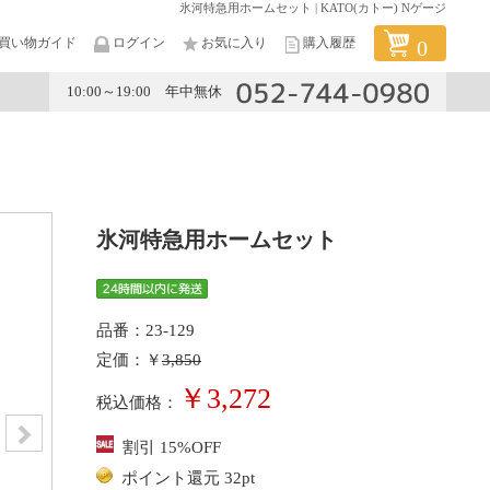
氷河特急用ホームセット | KATO(カトー) Nゲージ
買い物ガイド
ログイン
お気に入り
購入履歴
0
10:00～19:00 年中無休
メーカー
氷河特急用ホームセット
品番：23-129
定価：￥
3,850
￥3,272
税込価格：
割引 15%OFF
ポイント還元 32pt