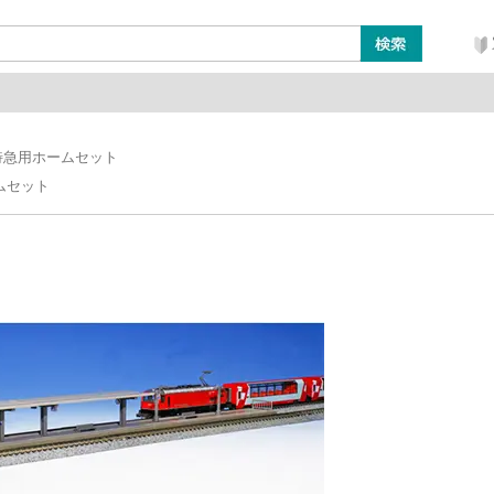
ン
レイアウト・ジオラマ類
工具・塗料・その他
特急用ホームセット
ムセット