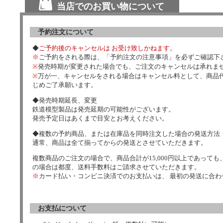
当店でのお買い物について
予約注文について
◆
ご予約後のキャンセルは お受け致しかねます。
※
ご予約をされる際は、「予約注文の注意事項」を必ずご確認下
※
発売時期が変更された場合でも、ご注文のキャンセルは承れま
※
万が一、キャンセルをされる場合はキャンセル料として、商品代
じめご了承願います。
◆発売時期延長、変更
鉄道模型製品は発売延期の可能性がございます。
発売予定日はあくまで目安とお考えください。
◆複数の予約商品、または在庫品を同時注文した場合の発送方法
通常、商品は全て揃ってからの発送とさせていただきます。
複数商品のご注文の場合で、商品合計が15,000円以上であっても、
の場合は都度、送料手数料はご請求させていただきます。
※
カード払い・コンビニ決済でのお支払いは、 最初の発送に合
お支払について