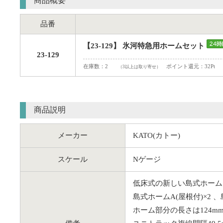
商品概要
品番
【23-129】 氷河特急用ホームセット
23-129
在庫数：2
ポイント還元：32Pt
（3以上は取り寄せ）
商品説明
メーカー
KATO(カトー)
スケール
Nゲージ
低床式の新しい島式ホーム
島式ホームA(屋根付)×2 
ホーム部分の長さは124m