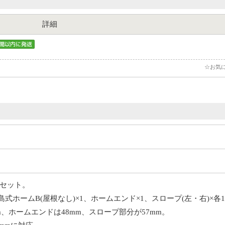
詳細
☆お気
セット。
、島式ホームB(屋根なし)×1、ホームエンド×1、スロープ(左・右)×各1
m、ホームエンドは48mm、スロープ部分が57mm。