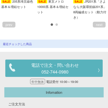
205系埼京線色
東京メトロ
JR201系「さよ
SALE
SALE
SALE
基本＆増結セット
10000系 基本＆増結セ
なら大阪環状線201系」
ット
8両編成セット（動力付
き）
prev
next
最近チェックした商品
電話で注文・問い合わせ
052-744-0980
年中無休
電話受付 10:00～19:00
Infomation
ご注文方法