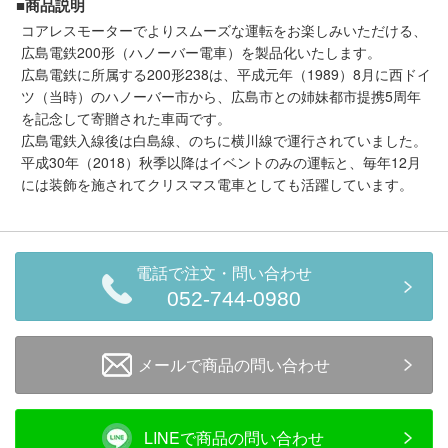
■商品説明
メルマガ登録
LINEお友達登録
コアレスモーターでよりスムーズな運転をお楽しみいただける、
広島電鉄200形（ハノーバー電車）を製品化いたします。
広島電鉄に所属する200形238は、平成元年（1989）8月に西ドイ
Infomation
ツ（当時）のハノーバー市から、広島市との姉妹都市提携5周年
を記念して寄贈された車両です。
ご注文方法
広島電鉄入線後は白島線、のちに横川線で運行されていました。
平成30年（2018）秋季以降はイベントのみの運転と、毎年12月
には装飾を施されてクリスマス電車としても活躍しています。
ヘルプページ
お問い合せ
電話で注文・問い合わせ
052-744-0980
ログイン/マイページ
お気に入りリスト
メールで商品の問い合わせ
新規会員登録
LINEで商品の問い合わせ