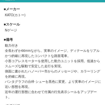
セール商品
■メーカー
KATO(カトー)
■スケール
走行エリア別 鉄道模型車両リスト
Nゲージ
北海道・東北
関東
■備考
動力付き
全長わずか66mmながら、実車のイメージ、ディテールをリアル
中部
関西
かつ的確に再現したコンパクトな路面電車。
小形コアレスモーターを使用した動力ユニットを採用。低速から
中国・四国
九州・沖縄
スムーズな駆動で安定した走行を実現。
側面に書かれたハノーバー市からのメッセージや、カラーリング
を的確に再現。
お役立ち情報
パンタグラフの台枠 シューを黒色に変更。より実車のイメージに
近い形態を再現。
近年の運行形態に合わせて付属の行先表示シールをアップデー
鉄道模型の情報
商品レビュー
ト。