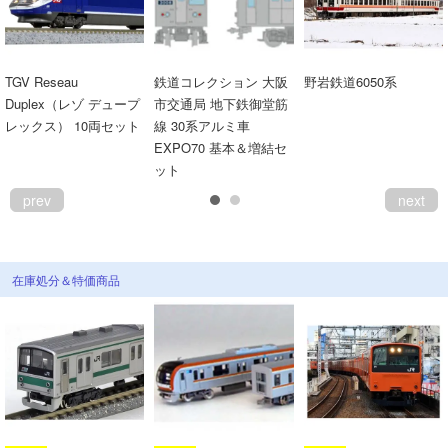
TGV Reseau
鉄道コレクション 大阪
野岩鉄道6050系
Duplex（レゾ デュープ
市交通局 地下鉄御堂筋
レックス） 10両セット
線 30系アルミ車
EXPO70 基本＆増結セ
ット
prev
next
在庫処分＆特価商品