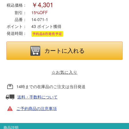
￥4,301
税込価格：
割引：
15%OFF
ポポンデッタ
品番：
14-071-1
ポイント：
43
ポイント獲得
MODEMO(モデモ)
発送時期：
さんけい
トラムウェイ
☆お気に入り
天賞堂
14時までの在庫品のご注文は当日発送
TTC
送料・手数料について
ご予約商品の注意事項
セール品・キャンペーン
商品説明