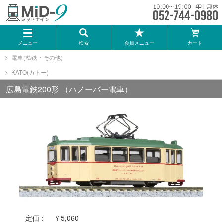
メーカー一覧
メニュー
検索
会員メニュー
カート
TOMIX
電車(私鉄・その他)
KATO(カトー)
KATO
広島電鉄200形 （ハノーバー電車）
GREENMAX
トミーテック
マイクロエース
Bトレインショーティー
定価：
￥5,060
タカラトミー（プラレール）