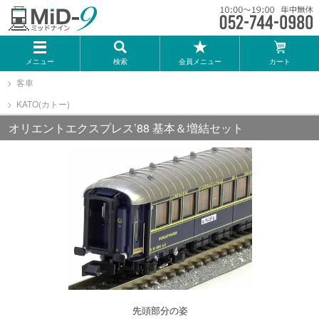
メーカー一覧
メニュー
検索
会員メニュー
カート
TOMIX
客車
KATO(カトー)
KATO
オリエントエクスプレス’88 基本＆増結セット
GREENMAX
トミーテック
マイクロエース
Bトレインショーティー
先頭部分の姿
タカラトミー（プラレール）