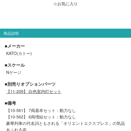
メルマガ登録
LINEお友達登録
☆お気に入り
Infomation
商品説明
ご注文方法
■メーカー
KATO(カトー)
ヘルプページ
■スケール
Nゲージ
お問い合せ
■別売りオプションパーツ
ログイン/マイページ
【11-209】 白色室内灯セット
■備考
お気に入りリスト
【10-561】 7両基本セット：動力なし
【10-562】 6両増結セット：動力なし
新規会員登録
豪華列車の代名詞ともされる「オリエントエクスプレス」の気品
あふれる姿