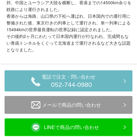
邦、中国とユーラシア大陸を横断し、香港までの14500km余りを
鉄路により運行されました。
香港からは海路、山口県の下松へ運ばれ、日本国内での運行用に
整備された後、東京行きの列車として運行され、単一列車による
15494kmの世界最長運転の世界記録に認定されました。
その後約2ヶ月にわたって日本国内運行が行なわれ、完成間もな
い青函トンネルをくぐって北海道まで運行されるなど大きな話題
となりました。
電話で注文・問い合わせ
052-744-0980
メールで商品の問い合わせ
LINEで商品の問い合わせ