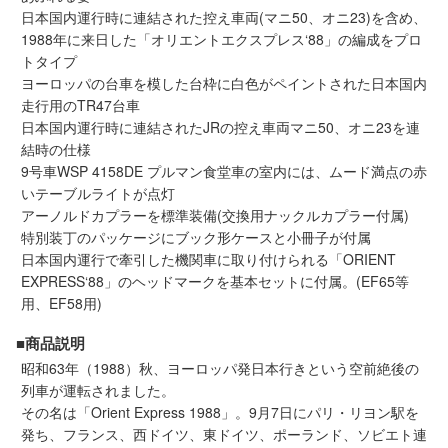
日本国内運行時に連結された控え車両(マニ50、オニ23)を含め、
会員ランクについて
1988年に来日した「オリエントエクスプレス‘88」の編成をプロ
トタイプ
会社概要
ヨーロッパの台車を模した台枠に白色がペイントされた日本国内
走行用のTR47台車
日本国内運行時に連結されたJRの控え車両マニ50、オニ23を連
レビューについて
結時の仕様
9号車WSP 4158DE プルマン食堂車の室内には、ムード満点の赤
© 2026 Mid Japan, Inc.
いテーブルライトが点灯
アーノルドカプラーを標準装備(交換用ナックルカプラー付属)
特別装丁のパッケージにブック形ケースと小冊子が付属
日本国内運行で牽引した機関車に取り付けられる「ORIENT
EXPRESS‘88」のヘッドマークを基本セットに付属。(EF65等
用、EF58用)
■商品説明
昭和63年（1988）秋、ヨーロッパ発日本行きという空前絶後の
列車が運転されました。
その名は「Orient Express 1988」。9月7日にパリ・リヨン駅を
発ち、フランス、西ドイツ、東ドイツ、ポーランド、ソビエト連