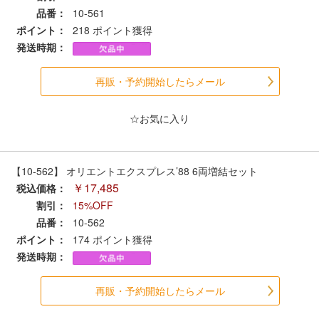
セール商品
品番：
10-561
ポイント：
218
ポイント獲得
発送時期：
走行エリア別 鉄道模型車両リスト
再販・予約開始したらメール
北海道・東北
関東
☆お気に入り
中部
関西
【10-562】 オリエントエクスプレス’88 6両増結セット
￥17,485
税込価格：
中国・四国
九州・沖縄
割引：
15%OFF
品番：
10-562
ポイント：
174
ポイント獲得
お役立ち情報
発送時期：
鉄道模型の情報
商品レビュー
再販・予約開始したらメール