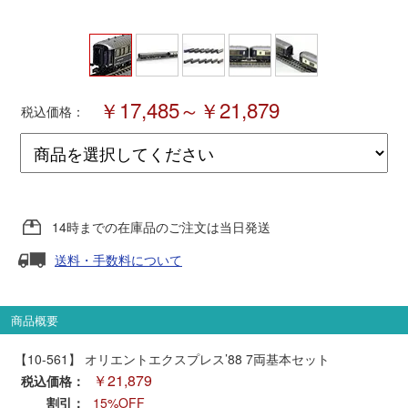
ポポンデッタ
MODEMO(モデモ)
￥17,485～￥21,879
税込価格：
さんけい
トラムウェイ
14時までの在庫品のご注文は当日発送
天賞堂
送料・手数料について
TTC
商品概要
【10-561】 オリエントエクスプレス’88 7両基本セット
セール品・キャンペーン
￥21,879
税込価格：
割引：
15%OFF